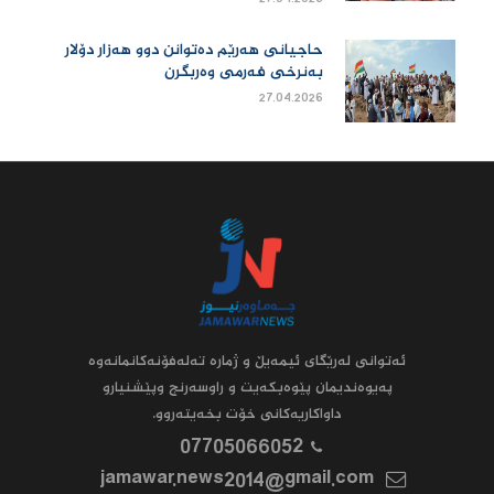
حاجیانی هەرێم دەتوانن دوو هەزار دۆلار
بەنرخی فەرمی وەربگرن
27.04.2026
ئه‌توانى له‌رێگاى ئیمه‌یڵ و ژماره‌ ته‌له‌فۆنه‌کانمانه‌وه‌
په‌یوه‌ندیمان پێوه‌بکه‌یت و راوسه‌رنج وپێشنیارو
داواکاریه‌کانى خۆت بخه‌یته‌روو.
07705066052
jamawar.news2014@gmail.com