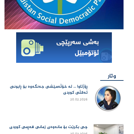
وتار
ڕۆژئاوا ... لە خۆڵەمێشی جەنگەوە بۆ ڕابونی
ئەقڵی کوردی
20.02.2026
چی بكرێت بۆ مانەوەی زمانی فەڕمی كوردی