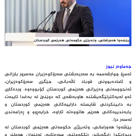
پێشەوا هەورامانی، وتەبێژی حکومەتی هەرێمی کوردستان
جەماوەر نیوز
ئەمڕۆ چوارشەممە بە سەرپەرشتی سەرۆکوەزیران مەسرور بارزانی
و ئامادەبوونی قوباد تاڵەبانی، جێگری سەرۆکوەزیران،
ئەنجوومەنی وەزیرانی هەرێمی کوردستان کۆبووەوە. وردەکاری
ئەو لەیەکترتێگەیشتنە هاوبەشەی کە دوێنێ لە بەغدا تایبەت
بە دابینکردنی شایستە داراییەکانی هەرێمی کوردستان و
پابەندییەکانی هەرێم هاتووەتە ئاراوە، خرایەڕوو و ڕەزامەندی
لەسەر درا.
پێشەوا هەورامانی، وتەبێژی حکومەتی هەرێمی کوردستان لە
دیدارێكدا ڕایگەیاند: ڕێککەوتنی سەرەتایی لەنێوان هەولێر و