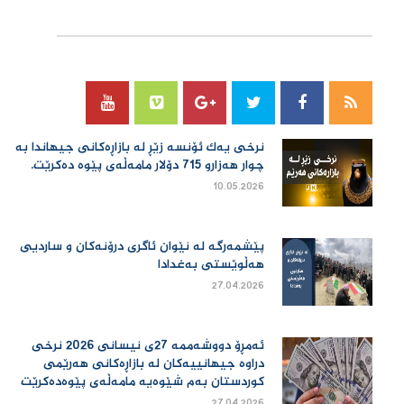
سۆسیال میدیا
نرخی یەك ئۆنسە زێڕ لە بازاڕەكانی جیهاندا بە
چوار هەزارو 715 دۆلار مامەڵەی پێوە دەكرێت.
10.05.2026
پێشمەرگە لە نێوان ئاگری درۆنەکان و ساردیی
هەڵوێستی بەغدادا
27.04.2026
ئەمڕۆ دووشەممە 27ی نیسانی 2026 نرخی
دراوە جیهانییەكان لە بازاڕەكانی هەرێمی
كوردستان بەم شێوەیە مامەڵەی پێوەدەكرێت
27.04.2026