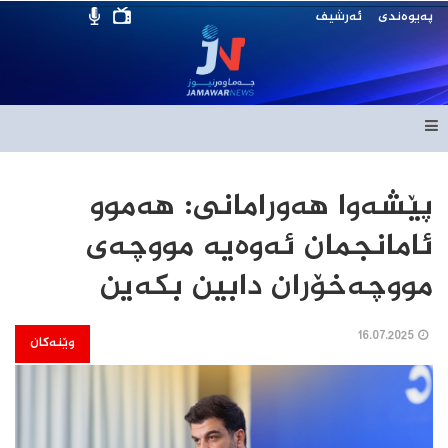
پەیوەندی
ئەرشیف
پێشەوا هەورامانی: هەموو
ئامانجمان ئەوەیە مووچەی
مووچەخۆران دابین بکەین
16.07.2025
وێنەکان