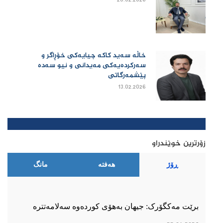
20.02.2026
خاڵە سەید کاکە چیایەکی خۆڕاگر و
سەرکردەیەکی مەیدانی و نیو سەدە
پێشمەرگاتی
13.02.2026
زۆرترین خوێندراو
ڕۆژ
هەفتە
مانگ
برێت مەکگۆرک: جیهان بەهۆی کوردەوە سەلامەتترە