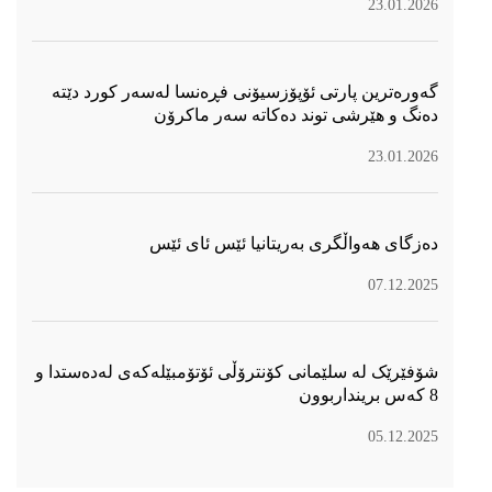
23.01.2026
گەورەترین پارتی ئۆپۆزسیۆنی فڕەنسا لەسەر كورد دێتە
دەنگ و هێرشی توند دەكاتە سەر ماكرۆن
23.01.2026
دەزگای هەواڵگری بەریتانیا ئێس ئای ئێس
07.12.2025
شۆفێرێک لە سلێمانی کۆنترۆڵی ئۆتۆمبێلەکەی لەدەستدا و
8 کەس برینداربوون
05.12.2025