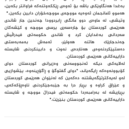
بەغدا هەنگاوێکی باشە بۆ ئەوەی ڕێککەوتنەکە فراوانتر بکەین،
هەموو ئامانجمان ئەوەیە مووچەی مووچەخۆران دابین بکەین."
وتیشی، لە ماوەی دوو مانگی ڕابردوودا چەندین جار شاندی
هەرێمی کوردستان بۆ چارەسەری پرسی مووچە و کێشەکان
سەردانی بەغدایان کرد و شاندی حکومەتی فیدراڵیش
چەندجارێک هاتنە هەولێر، ئەمەش بەمەبەستی
دەستپێکردنەوەی هەناردەی نەوت و دابینکردنی شایستە
داراییەکانی هەرێمی کوردستان.
لەلایەکی دیکە ئەنجوومەنی وەزیرانی کوردستان دوای
کۆبوونەوەکە ڕایگەیاند، "دوای گفتوگۆ و ڕاگۆڕینەوە، پێشوازیی
لەو لەیەکترتێگەیشتنە دەکەین کە لەنێوان هەرێمی کوردستان
و عێراق کراوە و بڕیار درا بە جێبەجێکردنی ناوەڕۆکەکەی،
بڕیاریشە لە بەرامبەردا حکومەتی فیدراڵ مووچە و شایستە
داراییەکانی هەرێمی کوردستان بنێرێت."