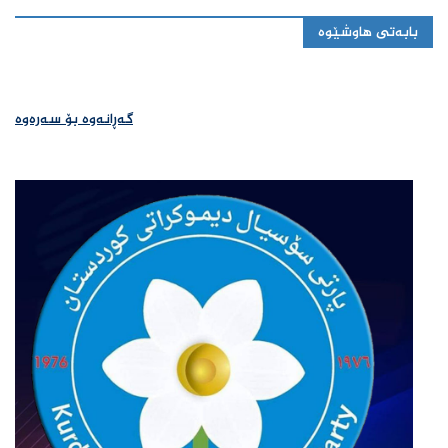
بابەتی هاوشێوە
گەڕانەوە بۆ سەرەوە