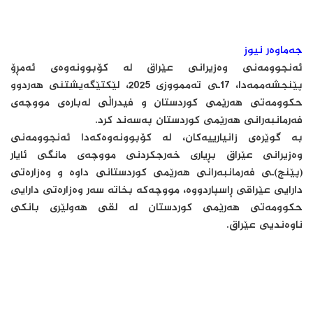
جەماوەر نیوز
ئەنجوومەنی وەزیرانی عێراق لە کۆبوونەوەی ئەمڕۆ
پێنجشەممەدا، 17ـی تەممووزی 2025، لێکتێگەیشتنی هەردوو
حکوومەتی هەرێمی کوردستان و فیدراڵی لەبارەی مووچەی
فەرمانبەرانی هەرێمی کوردستان پەسەند کرد.
بە گوێرەی زانیارییەکان، لە کۆبوونەوەکەدا ئەنجوومەنی
وەزیرانی عێراق بڕیاری خەرجکردنی مووچەی مانگی ئایار
(پێنج)ـی فەرمانبەرانی هەرێمی کوردستانی داوە و وەزارەتی
دارایی عێراقی ڕاسپاردووە، مووچەکە بخاتە سەر وەزارەتی دارایی
حکوومەتی هەرێمی کوردستان لە لقی هەولێری بانکی
ناوەندیی عێراق.