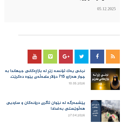
05.12.2025
سۆسیال میدیا
نرخی یەك ئۆنسە زێڕ لە بازاڕەكانی جیهاندا بە
چوار هەزارو 715 دۆلار مامەڵەی پێوە دەكرێت.
10.05.2026
پێشمەرگە لە نێوان ئاگری درۆنەکان و ساردیی
هەڵوێستی بەغدادا
27.04.2026