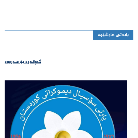
بابەتی هاوشێوە
گەڕانەوە بۆ سەرەوە