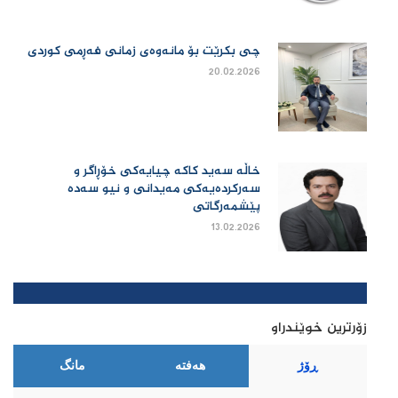
چی بكرێت بۆ مانەوەی زمانی فەڕمی كوردی
20.02.2026
خاڵە سەید کاکە چیایەکی خۆڕاگر و
سەرکردەیەکی مەیدانی و نیو سەدە
پێشمەرگاتی
13.02.2026
زۆرترین خوێندراو
ڕۆژ
هەفتە
مانگ