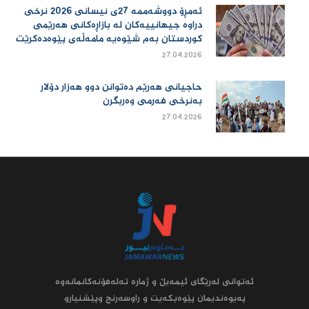
ئەمڕۆ دووشەممە 27ی نیسانی 2026 نرخی
دراوە جیهانییەكان لە بازاڕەكانی هەرێمی
كوردستان بەم شێوەیە مامەڵەی پێوەدەكرێت
27.04.2026
حاجیانی هەرێم دەتوانن دوو هەزار دۆلار
بەنرخی فەرمی وەربگرن
27.04.2026
ئه‌توانى له‌رێگاى ئیمه‌یڵ و ژماره‌ ته‌له‌فۆنه‌کانمانه‌وه‌
په‌یوه‌ندیمان پێوه‌بکه‌یت و راوسه‌رنج وپێشنیارو