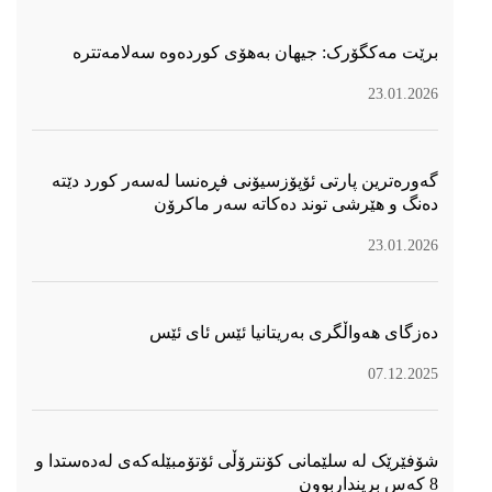
برێت مەکگۆرک: جیهان بەهۆی کوردەوە سەلامەتترە
23.01.2026
گەورەترین پارتی ئۆپۆزسیۆنی فڕەنسا لەسەر كورد دێتە
دەنگ و هێرشی توند دەكاتە سەر ماكرۆن
23.01.2026
دەزگای هەواڵگری بەریتانیا ئێس ئای ئێس
07.12.2025
شۆفێرێک لە سلێمانی کۆنترۆڵی ئۆتۆمبێلەکەی لەدەستدا و
8 کەس برینداربوون