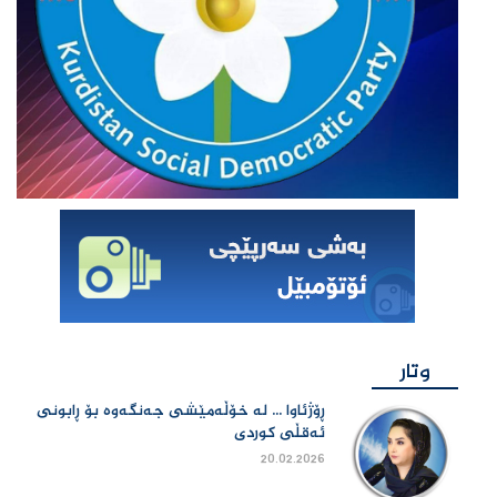
وتار
ڕۆژئاوا ... لە خۆڵەمێشی جەنگەوە بۆ ڕابونی
ئەقڵی کوردی
20.02.2026