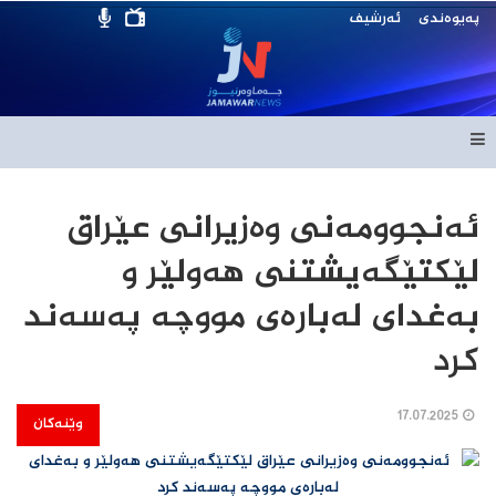
پەیوەندی
ئەرشیف
ئەنجوومەنی وەزیرانی عێراق
لێکتێگەیشتنی هەولێر و
بەغدای لەبارەی مووچە پەسەند
کرد
17.07.2025
وێنەکان