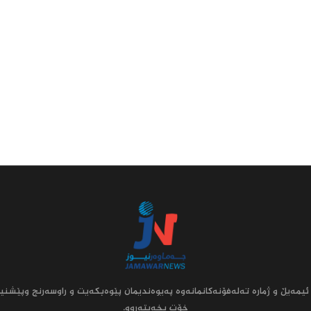
ئیمه‌یڵ و ژماره‌ ته‌له‌فۆنه‌کانمانه‌وه‌ په‌یوه‌ندیمان پێوه‌بکه‌یت و راوسه‌رنج وپێشنیا
خۆت بخه‌یته‌روو.