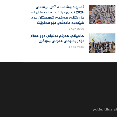
ئەمڕۆ دووشەممە 27ی نیسانی
2026 نرخی دراوە جیهانییەكان لە
بازاڕەكانی هەرێمی كوردستان بەم
شێوەیە مامەڵەی پێوەدەكرێت
27.04.2026
حاجیانی هەرێم دەتوانن دوو هەزار
دۆلار بەنرخی فەرمی وەربگرن
27.04.2026
رو داواکاریه‌کانى