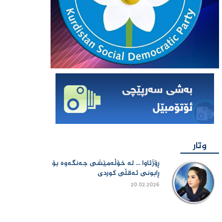
وتار
ڕۆژئاوا ... لە خۆڵەمێشی جەنگەوە بۆ
ڕابونی ئەقڵی کوردی
20.02.2026