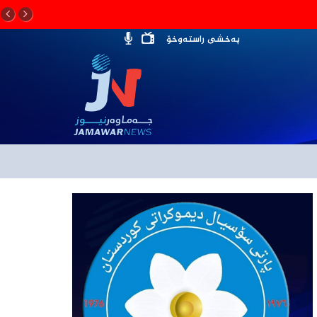
پەخشی راستەوخۆ