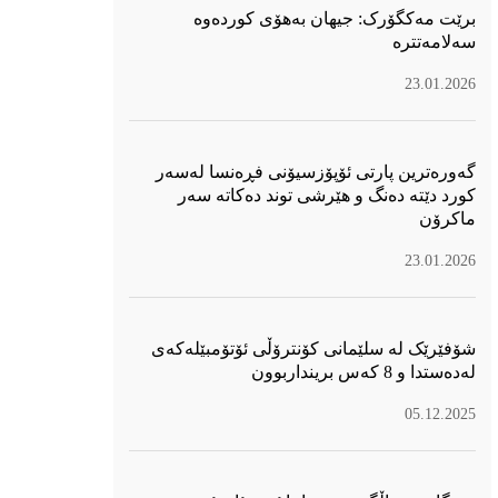
برێت مەکگۆرک: جیهان بەهۆی کوردەوە
سەلامەتترە
23.01.2026
گەورەترین پارتی ئۆپۆزسیۆنی فڕەنسا لەسەر
كورد دێتە دەنگ و هێرشی توند دەكاتە سەر
ماكرۆن
23.01.2026
شۆفێرێک لە سلێمانی کۆنترۆڵی ئۆتۆمبێلەکەی
لەدەستدا و 8 کەس برینداربوون
05.12.2025