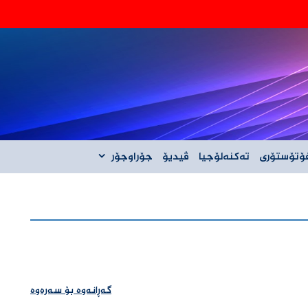
‌گه‌ڵ ئێران نیه‌
ۆتۆستۆری
تەکنەلۆجیا
ڤیدیۆ
جۆراوجۆر
گەڕانەوە بۆ سەرەوە