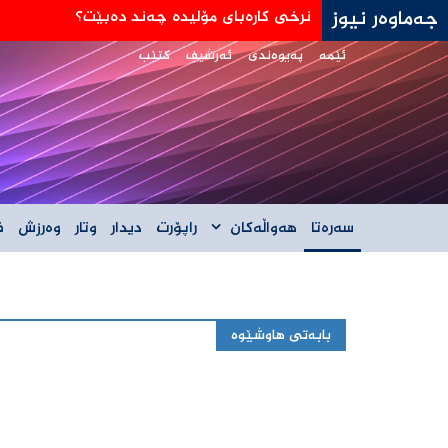
جەماوەر نیوز
جه‌ی دی ڤانس: هێڵی سورمان له‌دانوستانه‌كان له
ئێمە
پەیوەندی
ئەرشیف
کتێب
سەرەتا
هەواڵەکان
راپۆرت
دیدار
وتار
وەرزش
ف
بابەتی هاوشێوە