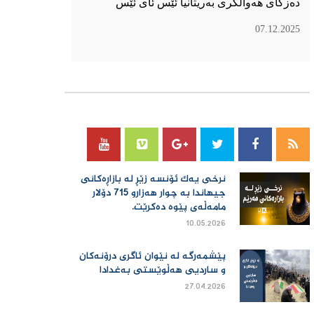
دەزگای هەواڵگری بەریتانیا ئێس ئای ئێس
07.12.2025
سۆسیال میدیا
نرخی یەك ئۆنسە زێڕ لە بازاڕەكانی
جیهاندا بە چوار هەزارو 715 دۆلار
مامەڵەی پێوە دەكرێت.
10.05.2026
پێشمەرگە لە نێوان ئاگری درۆنەکان
و ساردیی هەڵوێستی بەغدادا
27.04.2026