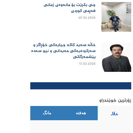
چی بكرێت بۆ مانەوەی زمانی
فەڕمی كوردی
20.02.2026
خاڵە سەید کاکە چیایەکی خۆڕاگر و
سەرکردەیەکی مەیدانی و نیو سەدە
پێشمەرگاتی
13.02.2026
زۆرترین خوێندراو
ڕۆژ
هەفتە
مانگ