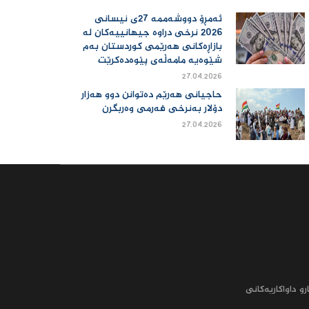
ئەمڕۆ دووشەممە 27ی نیسانی
2026 نرخی دراوە جیهانییەكان لە
بازاڕەكانی هەرێمی كوردستان بەم
شێوەیە مامەڵەی پێوەدەكرێت
27.04.2026
حاجیانی هەرێم دەتوانن دوو هەزار
دۆلار بەنرخی فەرمی وەربگرن
27.04.2026
رو داواکاریه‌کانى