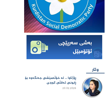
وتار
ڕۆژئاوا ... لە خۆڵەمێشی جەنگەوە بۆ
ڕابونی ئەقڵی کوردی
20.02.2026