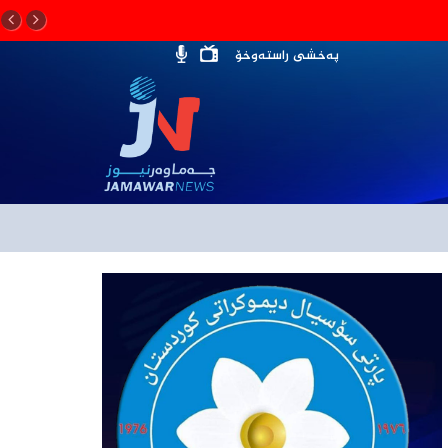
پەخشی راستەوخۆ