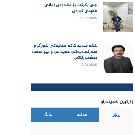
چی بكرێت بۆ مانەوەی زمانی
فەڕمی كوردی
20.02.2026
خاڵە سەید کاکە چیایەکی خۆڕاگر و
سەرکردەیەکی مەیدانی و نیو سەدە
پێشمەرگاتی
13.02.2026
زۆرترین خوێندراو
ڕۆژ
هەفتە
مانگ