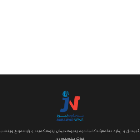
ئیمه‌یڵ و ژماره‌ ته‌له‌فۆنه‌کانمانه‌وه‌ په‌یوه‌ندیمان پێوه‌بکه‌یت و راوسه‌رنج وپێشنیا
خۆت بخه‌یته‌روو.