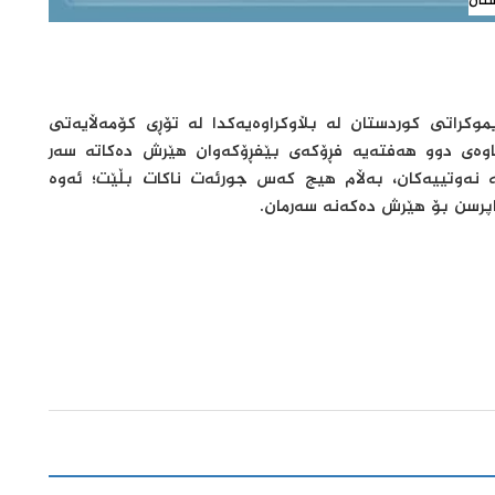
تان
ی کوردستان له‌ بڵاوكراوه‌یه‌كدا له‌ تۆڕی كۆمه‌ڵایه‌تی
 ماوەی دوو هەفتەیە فڕۆکەی بێفڕۆکەوان هێرش دەکاتە سەر
ە نەوتییەکان، بەڵام هیچ کەس جورئەت ناکات بڵێت؛ ئەوە
اپرسن بۆ هێرش دەکەنە سەرمان.