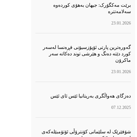
برێت مەکگۆرک: جیهان بەهۆی کوردەوە
سەلامەتترە
23.01.2026
گەورەترین پارتی ئۆپۆزسیۆنی فڕەنسا لەسەر
كورد دێتە دەنگ و هێرشی توند دەكاتە سەر
ماكرۆن
23.01.2026
دەزگای هەواڵگری بەریتانیا ئێس ئای ئێس
07.12.2025
شۆفێرێک لە سلێمانی کۆنترۆڵی ئۆتۆمبێلەکەی