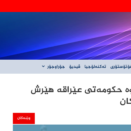
‌گه‌ڵ ئێران نیه‌
ۆتۆستۆری
تەکنەلۆجیا
ڤیدیۆ
جۆراوجۆر
ە حکومەتی عێراقە هێرش
ان
وێنەکان