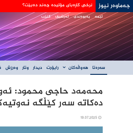
جەماوەر نیوز
جه‌ی دی ڤانس: هێڵی سورمان له‌دانوستانه‌كان له
ئێمە
پەیوەندی
ئەرشیف
کتێب
سەرەتا
هەواڵەکان
راپۆرت
دیدار
وتار
وەرزش
ف
محەمەد حاجی محمود: ئەو
دەکاتە سەر کێڵگه‌ نه‌وتیه‌ك
19.07.2025