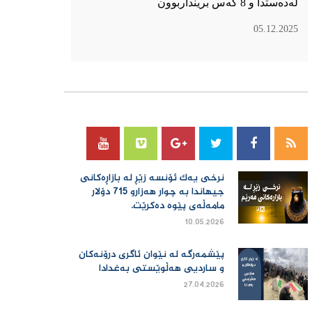
لەدەستدا و 8 کەس برینداربوون
05.12.2025
سۆسیال میدیا
نرخی یەك ئۆنسە زێڕ لە بازاڕەكانی
جیهاندا بە چوار هەزارو 715 دۆلار
مامەڵەی پێوە دەكرێت.
10.05.2026
پێشمەرگە لە نێوان ئاگری درۆنەکان
و ساردیی هەڵوێستی بەغدادا
27.04.2026