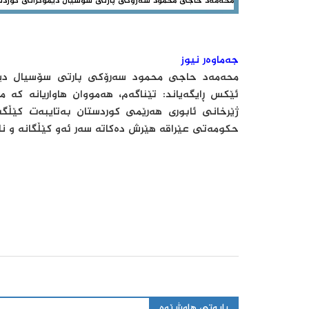
محەمەد حاجی محمود سەرۆکی پارتی سۆسیال دیموکراتی کوردس
جەماوەر نیوز
‎محەمەد حاجی محمود سەرۆکی پارتی سۆسیال دیموکرات
ئێكس ڕایگەیاند: تێناگەم، هەمووان هاواریانە کە
ژێرخانی ئابوری هەرێمی کوردستان بەتایبەت کێڵگ
حکومەتی عێراقە هێرش دەکاتە سەر ئەو کێڵگانە و ن
بابەتی هاوشێوە