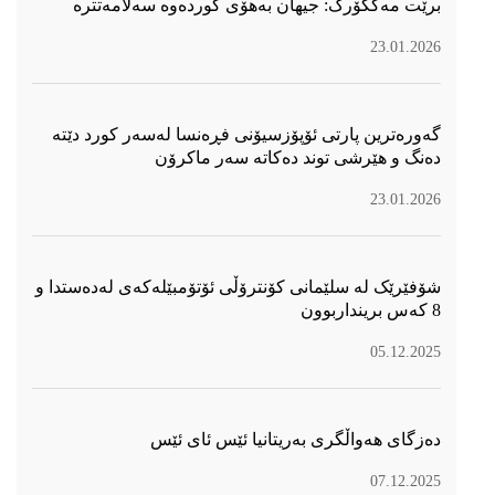
برێت مەکگۆرک: جیهان بەهۆی کوردەوە سەلامەتترە
23.01.2026
گەورەترین پارتی ئۆپۆزسیۆنی فڕەنسا لەسەر كورد دێتە
دەنگ و هێرشی توند دەكاتە سەر ماكرۆن
23.01.2026
شۆفێرێک لە سلێمانی کۆنترۆڵی ئۆتۆمبێلەکەی لەدەستدا و
8 کەس برینداربوون
05.12.2025
دەزگای هەواڵگری بەریتانیا ئێس ئای ئێس
07.12.2025