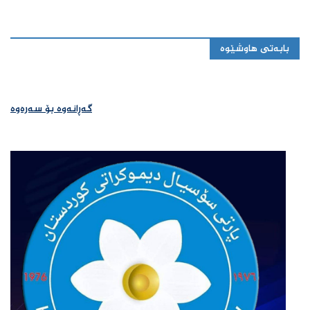
بابەتی هاوشێوە
گەڕانەوە بۆ سەرەوە