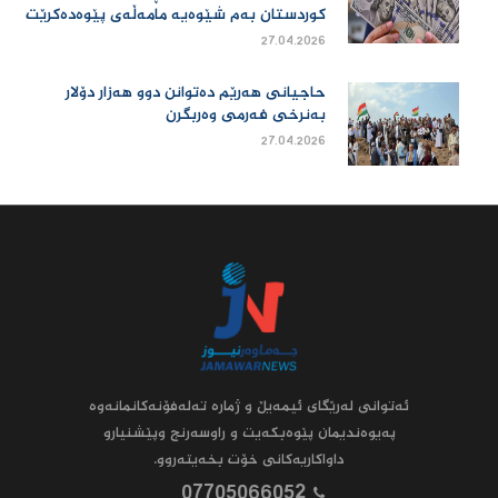
كوردستان بەم شێوەیە مامەڵەی پێوەدەكرێت
27.04.2026
حاجیانی هەرێم دەتوانن دوو هەزار دۆلار
بەنرخی فەرمی وەربگرن
27.04.2026
ئه‌توانى له‌رێگاى ئیمه‌یڵ و ژماره‌ ته‌له‌فۆنه‌کانمانه‌وه‌
په‌یوه‌ندیمان پێوه‌بکه‌یت و راوسه‌رنج وپێشنیارو
داواکاریه‌کانى خۆت بخه‌یته‌روو.
07705066052