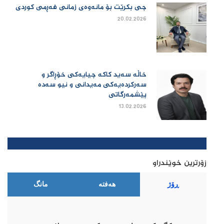
چی بكرێت بۆ مانەوەی زمانی فەڕمی كوردی
20.02.2026
خاڵە سەید کاکە چیایەکی خۆڕاگر و
سەرکردەیەکی مەیدانی و نیو سەدە
پێشمەرگاتی
13.02.2026
زۆرترین خوێندراو
ڕۆژ
هەفتە
مانگ