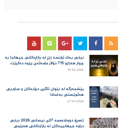
سۆسیال میدیا
نرخی یەك ئۆنسە زێڕ لە بازاڕەكانی جیهاندا بە
چوار هەزارو 715 دۆلار مامەڵەی پێوە دەكرێت.
10.05.2026
پێشمەرگە لە نێوان ئاگری درۆنەکان و ساردیی
هەڵوێستی بەغدادا
27.04.2026
ئەمڕۆ دووشەممە 27ی نیسانی 2026 نرخی
دراوە جیهانییەكان لە بازاڕەكانی هەرێمی