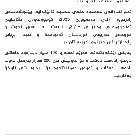
تەسلیم بە بەغدا نەبوبێت
ئەم لێدوانه‌ی محەمەد حاجی محمود کاتێکدایە، پێنجشەممەی
ڕابردوو، 17ـی تەممووزی 2025، کۆبوونەوەی نائاسایی
ئەنجوومەنی وەزیرانی عێراق تابیەت بە پرسی نەوت و
مووچەی هەرێمی کوردستان ئەنجامدرا و تێیدا بڕیاری
پارەدارکردنی هەرێمی کوردستان درا.
بەپێی رێککەوتنەکە هەرێم لەسەرو 100 ملیار دینارەوە داهاتی
ناوخۆ رادەست دەکات و بۆ نەوتیش بڕی 220 هەزار بەرمیل نەوت
رادەست دەکات و ئەوەی دەمێنێتەوە بۆ پێداویستی ناوخۆ
بەکاردێت.