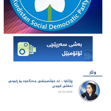
وتار
ڕۆژئاوا ... لە خۆڵەمێشی جەنگەوە بۆ ڕابونی
ئەقڵی کوردی
20.02.2026