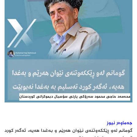
محەمەد حاجی محمود سەرۆکی پارتی سۆسیال دیموکراتی کوردستان
جەماوەر نیوز
گومانم لەو ڕێککەوتنەی نێوان هەرێم و بەغدا هەیە، ئەگەر کورد