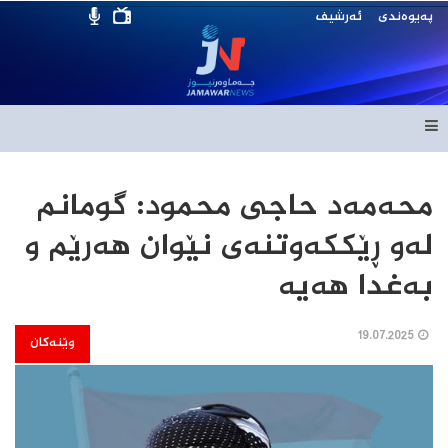
پەیوەندی
ئەرشیف
محەمەد حاجی محمود: گومانم
لەو ڕێککەوتنەی نێوان هەرێم و
بەغدا هەیە
19.07.2025
وێنەکان