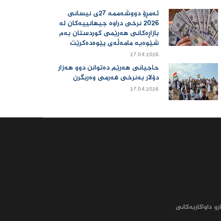
ئەمڕۆ دووشەممە 27ی نیسانی
2026 نرخی دراوە جیهانییەكان لە
بازاڕەكانی هەرێمی كوردستان بەم
شێوەیە مامەڵەی پێوەدەكرێت
27.04.2026
حاجیانی هەرێم دەتوانن دوو هەزار
دۆلار بەنرخی فەرمی وەربگرن
27.04.2026
رو داواکاریه‌کانى