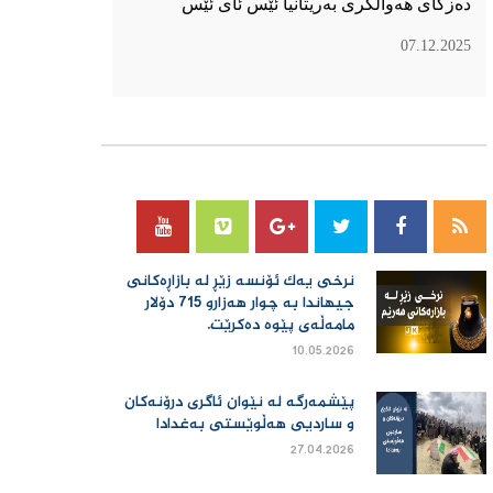
دەزگای هەواڵگری بەریتانیا ئێس ئای ئێس
07.12.2025
سۆسیال میدیا
نرخی یەك ئۆنسە زێڕ لە بازاڕەكانی
جیهاندا بە چوار هەزارو 715 دۆلار
مامەڵەی پێوە دەكرێت.
10.05.2026
پێشمەرگە لە نێوان ئاگری درۆنەکان
و ساردیی هەڵوێستی بەغدادا
27.04.2026