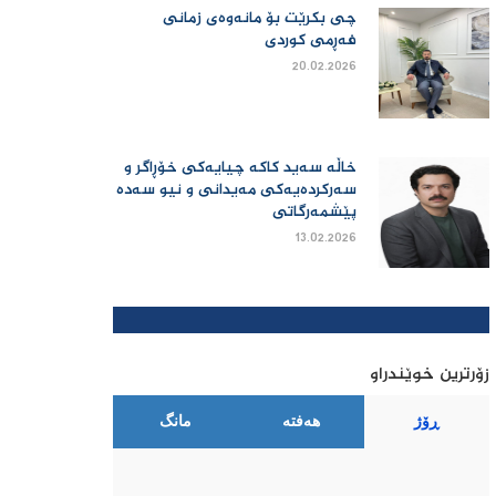
چی بكرێت بۆ مانەوەی زمانی
فەڕمی كوردی
20.02.2026
خاڵە سەید کاکە چیایەکی خۆڕاگر و
سەرکردەیەکی مەیدانی و نیو سەدە
پێشمەرگاتی
13.02.2026
زۆرترین خوێندراو
ڕۆژ
هەفتە
مانگ