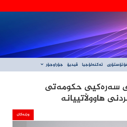
‌گه‌ڵ ئێران نیه‌
ۆتۆستۆری
تەکنەلۆجیا
ڤیدیۆ
جۆراوجۆر
ی سەرەکیی حکومەتی
نی هاووڵاتییانە
وێنەکان