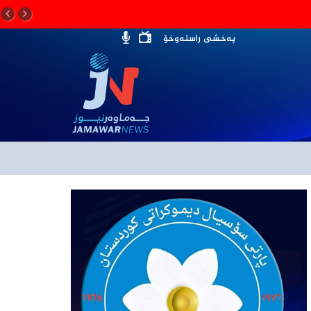
پەخشی راستەوخۆ