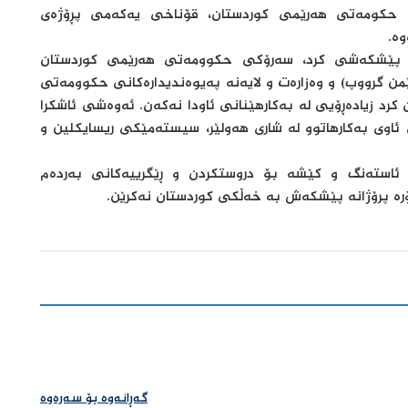
بارزانی، سەرۆکی حکومەتی هەرێمی کوردستان، قۆناخی یەکەمی پڕۆژەی
وە.
كە پێشكەشی كرد، سەرۆكی حكوومەتی هەرێمی كوردستان
من گرووپ) و وەزارەت و لایەنە پەیوەندیدارەكانی حكوومەتی
 كرد زیادەڕۆیی لە بەكارهێنانی ئاودا نەكەن. ئەوەشی ئاشكرا
ی ئاوی بەكارهاتوو لە شاری هەولێر، سیستەمێكی ریسایكلین و
ئاستەنگ و کێشە بۆ دروستکردن و ڕێگرییەكانی بەردەم
ە پرۆژانە پێشكەش بە خەڵكی كوردستان نەكرێن.
گەڕانەوە بۆ سەرەوە