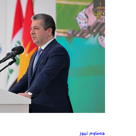
جەماوەر نیوز