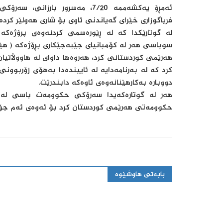
ئەمڕۆ یەکشەممە 7/20، مەسرور 
فریاگوزاری خێرای گەیاندنی ئاوی بۆ شاری هەولێر كردە
لە گوتارێكدا كە لە ڕێورەسمی كردنەوەی پرۆژە
سوپاسی هەر لە كۆمپانیای جێبەجێكاری پڕۆژەكە ( هێ
هەرێمی كوردستانی كرد، هەروەها داوای لە هاووڵاتیان
كرد كە لە بەرنامەدایە لە ئاییندەدا بەهۆی زۆربوون
دووبارە بەكارهێنانەوەی ئاوەكە دابندرێت.
هەر لە گوتارەكەیدا سەرۆكی حكوومەت باسی لە 
حكوومەتی هەرێمی كوردستان كرد بۆ ئەوەی ئەم جۆر
بابەتی هاوشێوە