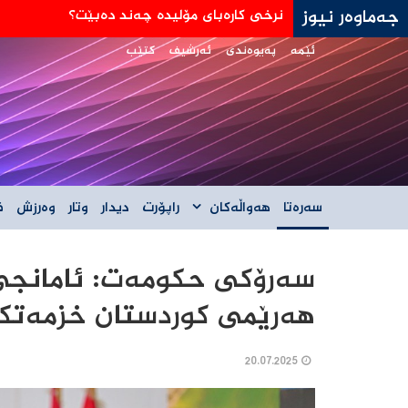
جەماوەر نیوز
جه‌ی دی ڤانس: هێڵی سورمان له‌دانوستانه‌كان له
ئێمە
پەیوەندی
ئەرشیف
کتێب
سەرەتا
هەواڵەکان
راپۆرت
دیدار
وتار
وەرزش
ف
سەرۆکی حکومەت: ئامانج
هەرێمی کوردستان خزمەتکرد
20.07.2025