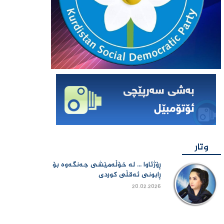
وتار
ڕۆژئاوا ... لە خۆڵەمێشی جەنگەوە بۆ
ڕابونی ئەقڵی کوردی
20.02.2026