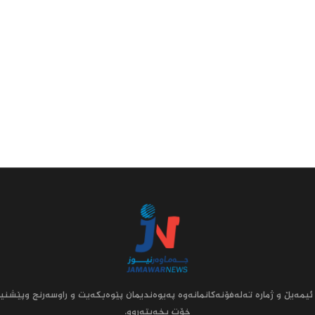
ئیمه‌یڵ و ژماره‌ ته‌له‌فۆنه‌کانمانه‌وه‌ په‌یوه‌ندیمان پێوه‌بکه‌یت و راوسه‌رنج وپێشنیا
خۆت بخه‌یته‌روو.