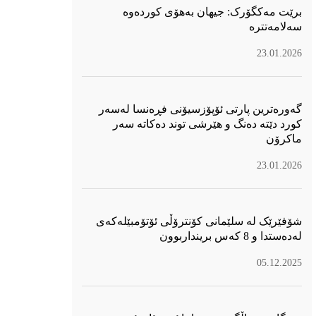
برێت مەکگۆرک: جیهان بەهۆی کوردەوە
سەلامەتترە
23.01.2026
گەورەترین پارتی ئۆپۆزسیۆنی فڕەنسا لەسەر
كورد دێتە دەنگ و هێرشی توند دەكاتە سەر
ماكرۆن
23.01.2026
شۆفێرێک لە سلێمانی کۆنترۆڵی ئۆتۆمبێلەکەی
لەدەستدا و 8 کەس برینداربوون
05.12.2025