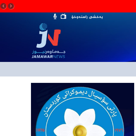
پەخشی راستەوخۆ