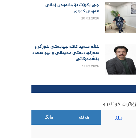
چی بكرێت بۆ مانەوەی زمانی
فەڕمی كوردی
20.02.2026
خاڵە سەید کاکە چیایەکی خۆڕاگر و
سەرکردەیەکی مەیدانی و نیو سەدە
پێشمەرگاتی
13.02.2026
زۆرترین خوێندراو
ڕۆژ
هەفتە
مانگ