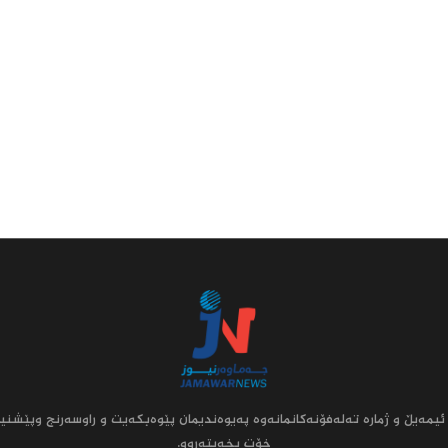
ئیمه‌یڵ و ژماره‌ ته‌له‌فۆنه‌کانمانه‌وه‌ په‌یوه‌ندیمان پێوه‌بکه‌یت و راوسه‌رنج وپێشنیا
خۆت بخه‌یته‌روو.