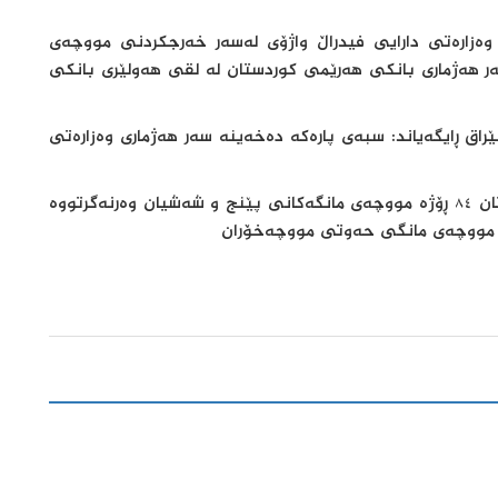
 وەزارەتی دارایی فیدراڵ واژۆی لەسەر خەرجکردنی مووچەی
ر هەژماری بانکی هەرێمی کوردستان لە لقی هەولێری بانکی
راق ڕایگەیاند: سبەى پارەکە دەخەینە سەر هەژمارى وەزارەتى
ئەمەش لە کاتێکدایە مووچەخۆرانی هەرێمی کوردستان ٨٤ ڕۆژە مووچەی مانگەکانی پێنج و شەشیان وەرنەگرتووە
ی مووچەی مانگی حەوتی مووچەخۆران