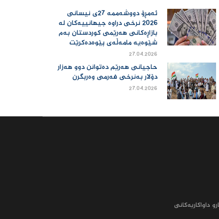
ئەمڕۆ دووشەممە 27ی نیسانی
2026 نرخی دراوە جیهانییەكان لە
بازاڕەكانی هەرێمی كوردستان بەم
شێوەیە مامەڵەی پێوەدەكرێت
27.04.2026
حاجیانی هەرێم دەتوانن دوو هەزار
دۆلار بەنرخی فەرمی وەربگرن
27.04.2026
رو داواکاریه‌کانى