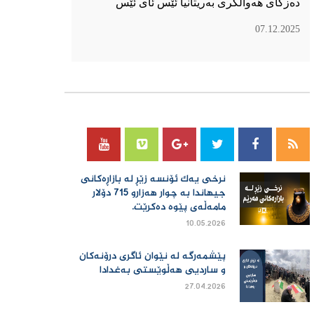
دەزگای هەواڵگری بەریتانیا ئێس ئای ئێس
07.12.2025
سۆسیال میدیا
نرخی یەك ئۆنسە زێڕ لە بازاڕەكانی
جیهاندا بە چوار هەزارو 715 دۆلار
مامەڵەی پێوە دەكرێت.
10.05.2026
پێشمەرگە لە نێوان ئاگری درۆنەکان
و ساردیی هەڵوێستی بەغدادا
27.04.2026