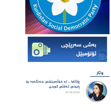
وتار
ڕۆژئاوا ... لە خۆڵەمێشی جەنگەوە بۆ
ڕابونی ئەقڵی کوردی
20.02.2026