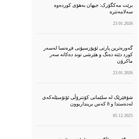
برێت مەکگۆرک: جیهان بەهۆی کوردەوە
سەلامەتترە
23.01.2026
گەورەترین پارتی ئۆپۆزسیۆنی فڕەنسا لەسەر
كورد دێتە دەنگ و هێرشی توند دەكاتە سەر
ماكرۆن
23.01.2026
شۆفێرێک لە سلێمانی کۆنترۆڵی ئۆتۆمبێلەکەی
لەدەستدا و 8 کەس برینداربوون
05.12.2025