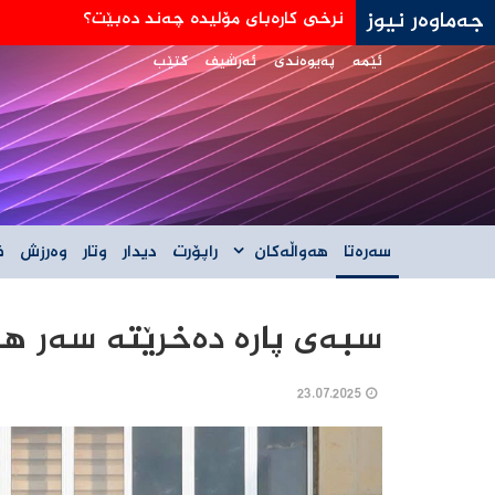
جەماوەر نیوز
ئێمە
پەیوەندی
ئەرشیف
کتێب
سەرەتا
هەواڵەکان
راپۆرت
دیدار
وتار
وەرزش
ف
سبەی پارە دەخرێتە سەر هە
23.07.2025