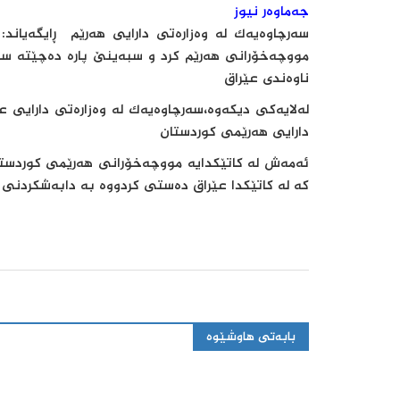
جەماوەر نیوز
سەرچاوەیەک لە وەزارەتی دارایی هەرێم ڕایگەیاند:
مووچەخۆرانی هەرێم کرد و سبەینێ پارە دەچێتە سە
ناوەندی عێراق
لەلایەکی دیکەوە،سەرچاوەیەک لە وەزارەتى دارایی عێ
دارایی هەرێمى کوردستان
کە لە کاتێکدا عێراق دەستی کردووە بە دابەشکردن
بابەتی هاوشێوە