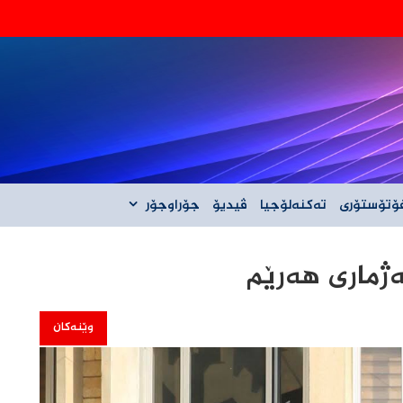
ۆتۆستۆری
تەکنەلۆجیا
ڤیدیۆ
جۆراوجۆر
ژماری هەرێم
وێنەکان