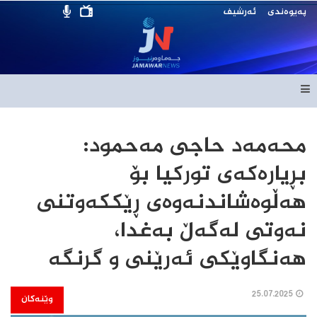
پەیوەندی
ئەرشیف
محەمەد حاجی مەحمود:
بڕیارەکەی تورکیا بۆ
هەڵوەشاندنەوەی ڕێککەوتنی
نەوتی لەگەڵ بەغدا،
هەنگاوێکی ئەرێنی و گرنگە
25.07.2025
وێنەکان