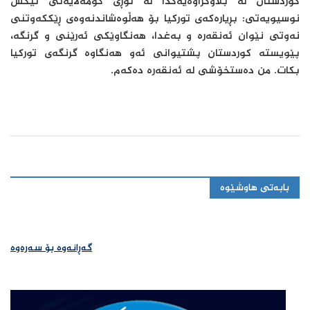
کوردستان لە بڵاوکراوەیەکدا لە تۆڕی کۆمەڵایەتی ئێکس
نوسیویەتی: بڕیارەکەی تورکیا بۆ هەڵوەشاندنەوەی ڕێککەوتنی
نەوتی نێوان ئەنقەرە و بەغدا، هەنگاوێکی ئەرێنی و گرنگە،
پێویستە کوردستان پشتیوانی ئەو هەنگاوە گرنگەی تورکیا
بکات. من دەستخۆشی لە ئەنقەرە دەکەم.
بابەتی هاوشێوە
گەڕانەوە بۆ سەرەوە