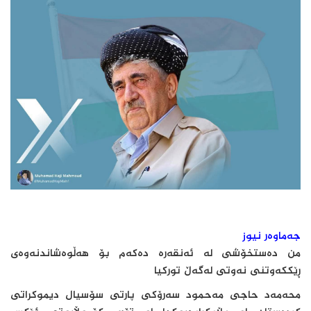
جەماوەر نیوز
من دەستخۆشی لە ئەنقەرە دەکەم بۆ هەڵوەشاندنەوەی
ڕێککەوتنی نەوتی لەگەڵ تورکیا
محەمەد حاجی مەحمود سەرۆکی پارتی سۆسیال دیموکراتی