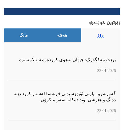
زۆرترین خوێندراو
ڕۆژ
هەفتە
مانگ
برێت مەکگۆرک: جیهان بەهۆی کوردەوە سەلامەتترە
23.01.2026
گەورەترین پارتی ئۆپۆزسیۆنی فڕەنسا لەسەر كورد دێتە
دەنگ و هێرشی توند دەكاتە سەر ماكرۆن
23.01.2026