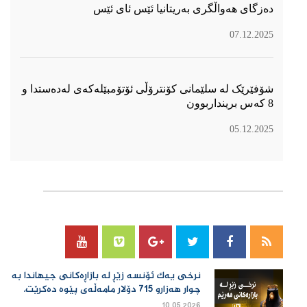
دەزگای هەواڵگری بەریتانیا ئێس ئای ئێس
07.12.2025
شۆفێرێک لە سلێمانی کۆنترۆڵی ئۆتۆمبێلەکەی لەدەستدا و
8 کەس برینداربوون
05.12.2025
سۆسیال میدیا
نرخی یەك ئۆنسە زێڕ لە بازاڕەكانی جیهاندا بە
چوار هەزارو 715 دۆلار مامەڵەی پێوە دەكرێت.
10.05.2026