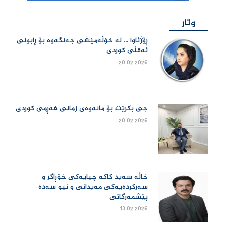
وتار
ڕۆژئاوا ... لە خۆڵەمێشی جەنگەوە بۆ ڕابونی
ئەقڵی کوردی
20.02.2026
چی بكرێت بۆ مانەوەی زمانی فەڕمی كوردی
20.02.2026
خاڵە سەید کاکە چیایەکی خۆڕاگر و
سەرکردەیەکی مەیدانی و نیو سەدە
پێشمەرگاتی
13.02.2026