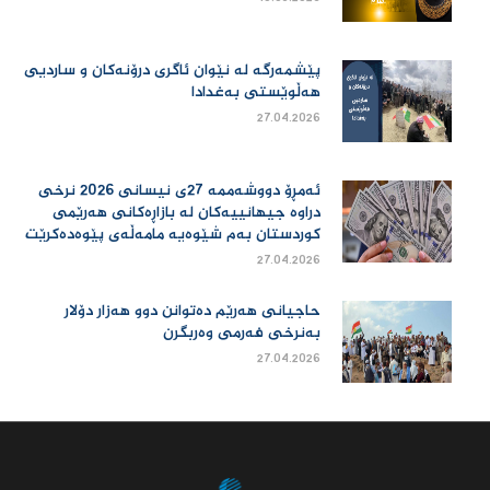
پێشمەرگە لە نێوان ئاگری درۆنەکان و ساردیی
هەڵوێستی بەغدادا
27.04.2026
ئەمڕۆ دووشەممە 27ی نیسانی 2026 نرخی
دراوە جیهانییەكان لە بازاڕەكانی هەرێمی
كوردستان بەم شێوەیە مامەڵەی پێوەدەكرێت
27.04.2026
حاجیانی هەرێم دەتوانن دوو هەزار دۆلار
بەنرخی فەرمی وەربگرن
27.04.2026