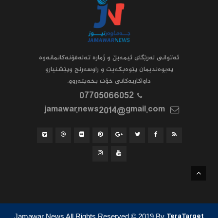
ئه‌توانى له‌رێگاى ئیمه‌یڵ و ژماره‌ ته‌له‌فۆنه‌کانمانه‌وه‌
په‌یوه‌ندیمان پێوه‌بکه‌یت و راوسه‌رنج وپێشنیارو
داواکاریه‌کانى خۆت بخه‌یته‌روو.
07705066052
jamawar.news2014@gmail.com
Jamawar News All Rights Reserved
© 2019
By
TeraTarget