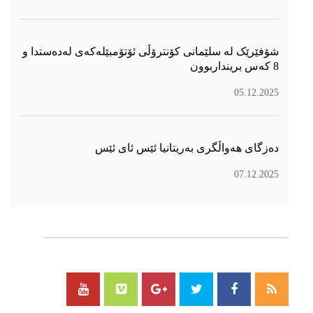
شۆفێرێک لە سلێمانی کۆنترۆڵی ئۆتۆمبێلەکەی لەدەستدا و
8 کەس برینداربوون
05.12.2025
دەزگای هەواڵگری بەریتانیا ئێس ئای ئێس
07.12.2025
سۆسیال میدیا