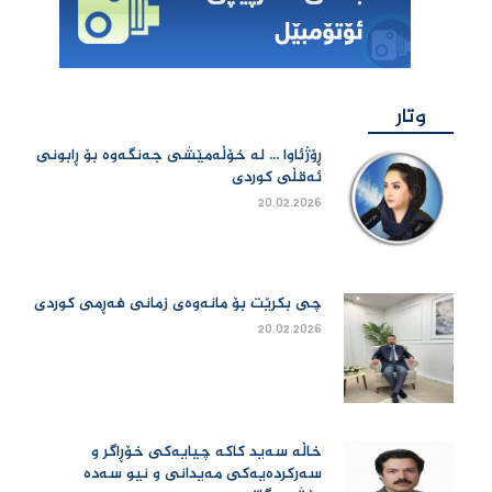
وتار
ڕۆژئاوا ... لە خۆڵەمێشی جەنگەوە بۆ ڕابونی
ئەقڵی کوردی
20.02.2026
چی بكرێت بۆ مانەوەی زمانی فەڕمی كوردی
20.02.2026
خاڵە سەید کاکە چیایەکی خۆڕاگر و
سەرکردەیەکی مەیدانی و نیو سەدە