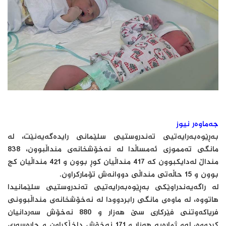
جەماوەر نیوز
بەڕێوەبەرایەتیی تەندروستیی سلێمانی رایدەگەیەنێت، لە
مانگی تەمموزی ئەمساڵدا لە نەخۆشخانەی منداڵبوون، 838
منداڵ لەدایکبوون کە 417 منداڵیان کوڕ بوون و 421 منداڵیان کچ
بوون و 15 حاڵەتی منداڵی دووانەش تۆمارکراون.
لە راگەیەندراوێکی بەڕێوەبەرایەتیی تەندروستیی سلێمانیدا
هاتووە، لە ماوەی مانگی رابردوودا لە نەخۆشخانەی منداڵبوونی
فریاكەوتنی فێركاری سێ هەزار و 880 نەخۆش سەردانیان
كردووە، لەو ژمارەیە هەزار و 171 نەخۆش داخڵكراون و چارەسەری