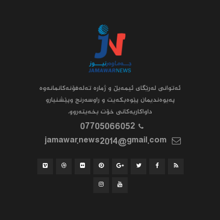
ئه‌توانى له‌رێگاى ئیمه‌یڵ و ژماره‌ ته‌له‌فۆنه‌کانمانه‌وه‌
په‌یوه‌ندیمان پێوه‌بکه‌یت و راوسه‌رنج وپێشنیارو
داواکاریه‌کانى خۆت بخه‌یته‌روو.
07705066052
jamawar.news2014@gmail.com