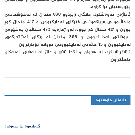
پێویستیان بۆ كراوە.
ئاماژەی بەوەشکرد، مانگی رابردوو 838 منداڵ لە نەخۆشخانەی
منداڵبوونی فریاكەوتنی فێركاری لەدایكبوون و 417 منداڵ كوڕ
بوون و 421 منداڵ كچ بووە، لەو ژمارەیە 473 منداڵیان بەشێوەی
سروشتی لەدایكبوون و 365 منداڵ لە رێگای نەشتەرگەری
لەدایكبوون و 15 حاڵەتی لەدایكبوونی دووانە تۆماركراون.
ئاشکراشیکرد، لە هەمان مانگدا 200 منداڵ لە بەشی نەبەكام
داخڵكراون.
بابەتی هاوشێوە
گەڕانەوە بۆ سەرەوە