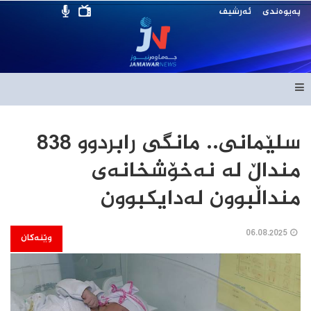
پەیوەندی
ئەرشیف
سلێمانی.. مانگی رابردوو 838
منداڵ لە نەخۆشخانەی
منداڵبوون لەدایکبوون
06.08.2025
وێنەکان