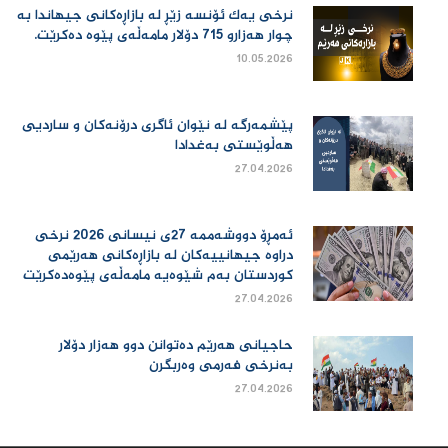
نرخی یەك ئۆنسە زێڕ لە بازاڕەكانی جیهاندا بە
چوار هەزارو 715 دۆلار مامەڵەی پێوە دەكرێت.
10.05.2026
پێشمەرگە لە نێوان ئاگری درۆنەکان و ساردیی
هەڵوێستی بەغدادا
27.04.2026
ئەمڕۆ دووشەممە 27ی نیسانی 2026 نرخی
دراوە جیهانییەكان لە بازاڕەكانی هەرێمی
كوردستان بەم شێوەیە مامەڵەی پێوەدەكرێت
27.04.2026
حاجیانی هەرێم دەتوانن دوو هەزار دۆلار
بەنرخی فەرمی وەربگرن
27.04.2026