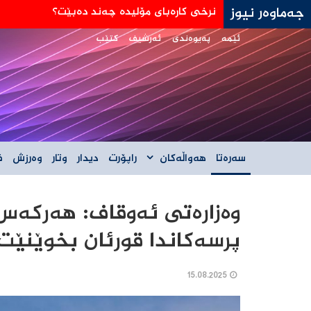
جەماوەر نیوز
جه‌ی دی ڤانس: هێڵی سورمان له‌دانوستانه‌كان له
ئێمە
پەیوەندی
ئەرشیف
کتێب
سەرەتا
هەواڵەکان
راپۆرت
دیدار
وتار
وەرزش
ف
وەزارەتی ئەوقاف: هەركەس 
پرسەكاندا قورئان بخوێنێت
15.08.2025