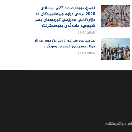
ئەمڕۆ دووشەممە 27ی نیسانی
2026 نرخی دراوە جیهانییەكان لە
بازاڕەكانی هەرێمی كوردستان بەم
شێوەیە مامەڵەی پێوەدەكرێت
27.04.2026
حاجیانی هەرێم دەتوانن دوو هەزار
دۆلار بەنرخی فەرمی وەربگرن
27.04.2026
رو داواکاریه‌کانى