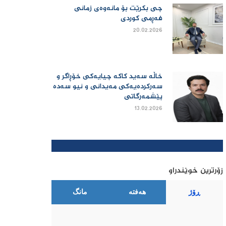
چی بكرێت بۆ مانەوەی زمانی
فەڕمی كوردی
20.02.2026
خاڵە سەید کاکە چیایەکی خۆڕاگر و
سەرکردەیەکی مەیدانی و نیو سەدە
پێشمەرگاتی
13.02.2026
زۆرترین خوێندراو
ڕۆژ
هەفتە
مانگ