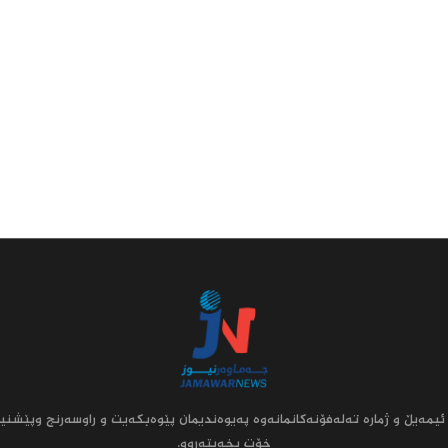
ئیمه‌یڵ و ژماره‌ ته‌له‌فۆنه‌کانمانه‌وه‌ په‌یوه‌ندیمان پێوه‌بکه‌یت و راوسه‌رنج وپێشنیا
خۆت بخه‌یته‌روو.