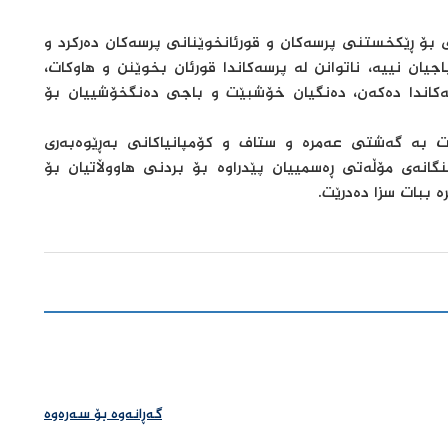
 بۆ ڕێكخستنی پرسەكان و قورئانخوێنانی پرسەكان دەركرد و
یان نییە، ناتوانن لە پرسەكاندا قورئان بخوێنن و هاوكات،
سەكاندا دەكەن، دەنگیان خۆشبێت و باجی دەنگخۆشییان بۆ
ت بە گەشتی عەمرە و ستاف و كۆمپانیاكانی بەڕێوەبەری
نگانەی مۆڵەتی ڕەسمییان پێدراوە بۆ بردنی هاووڵاتیان بۆ
 ببات سزا دەدرێت.
گەڕانەوە بۆ سەرەوە