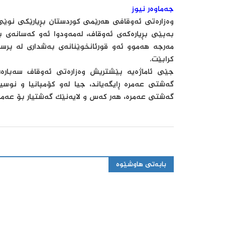
جەماوەر نیوز
وەزارەتی ئەوقافی هەرێمی كوردستان بڕیارێكی نوێی
بەپێی بڕیارەكەی ئەوقاف، لەمەودوا ئەو كەسانەی باج
مەرجە هەموو ئەو قورئانخوێنانەی بەشداری لە پر
كرابێت.
جێی ئاماژەیە پێشتریش وەزارەتی ئەوقاف سەبارە
گەشتی عەمرە ڕایگەیاند، جیا لەو كۆمپانیا و نوسی
گەشتی عەمرە، هەر كەس و لایەنێك گەشتیار بۆ عەمرە
بابەتی هاوشێوە