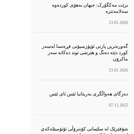
برێت مەکگۆرک: جیهان بەهۆی کوردەوە
سەلامەتترە
23.01.2026
گەورەترین پارتی ئۆپۆزسیۆنی فڕەنسا لەسەر
كورد دێتە دەنگ و هێرشی توند دەكاتە سەر
ماكرۆن
23.01.2026
دەزگای هەواڵگری بەریتانیا ئێس ئای ئێس
07.12.2025
شۆفێرێک لە سلێمانی کۆنترۆڵی ئۆتۆمبێلەکەی