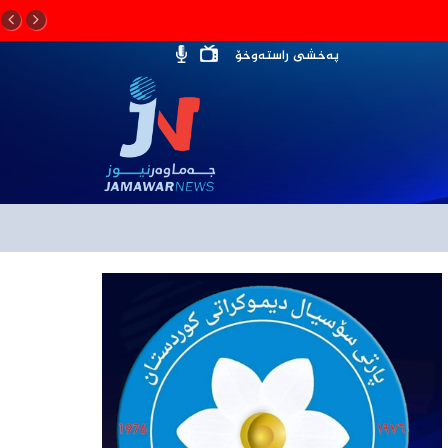
پەخشی راستەوخۆ