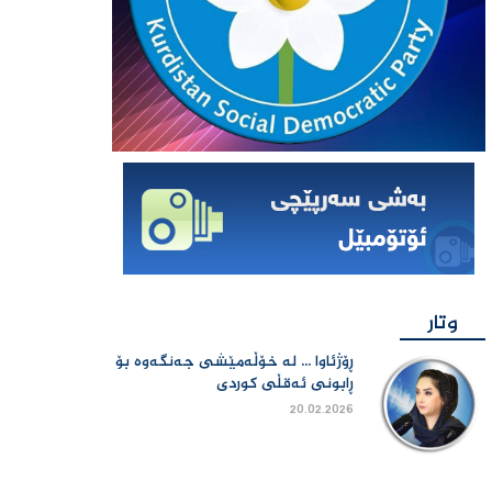
وتار
ڕۆژئاوا ... لە خۆڵەمێشی جەنگەوە بۆ
ڕابونی ئەقڵی کوردی
20.02.2026