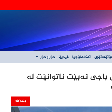
‌گه‌ڵ ئێران نیه‌
ۆتۆستۆری
تەکنەلۆجیا
ڤیدیۆ
جۆراوجۆر
باجی نەبێت ناتوانێت لە
وێنەکان