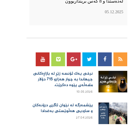
لەدەستدا و 8 کەس برینداربوون
05.12.2025
سۆسیال میدیا
نرخی یەك ئۆنسە زێڕ لە بازاڕەكانی
جیهاندا بە چوار هەزارو 715 دۆلار
مامەڵەی پێوە دەكرێت.
10.05.2026
پێشمەرگە لە نێوان ئاگری درۆنەکان
و ساردیی هەڵوێستی بەغدادا
27.04.2026