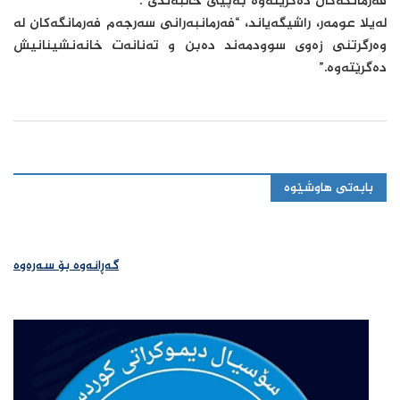
فه‌رمانگه‌كان ده‌گرێته‌وه‌ به‌پێی‌ خاڵبه‌ندی‌”.
لەیلا عومەر، راشیگه‌یاند، “فه‌رمانبه‌رانی سه‌رجه‌م فه‌رمانگه‌كان له‌
وه‌رگرتنی زه‌وی سوودمه‌ند ده‌بن و ته‌نانه‌ت خانه‌نشینانیش
ده‌گرێته‌وه‌.”
بابەتی هاوشێوە
گەڕانەوە بۆ سەرەوە