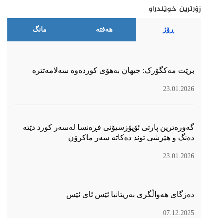
زۆرترین خوێندراو
ڕۆژ
هەفتە
مانگ
برێت مەکگۆرک: جیهان بەهۆی کوردەوە سەلامەتترە
23.01.2026
گەورەترین پارتی ئۆپۆزسیۆنی فڕەنسا لەسەر كورد دێتە
دەنگ و هێرشی توند دەكاتە سەر ماكرۆن
23.01.2026
دەزگای هەواڵگری بەریتانیا ئێس ئای ئێس
07.12.2025