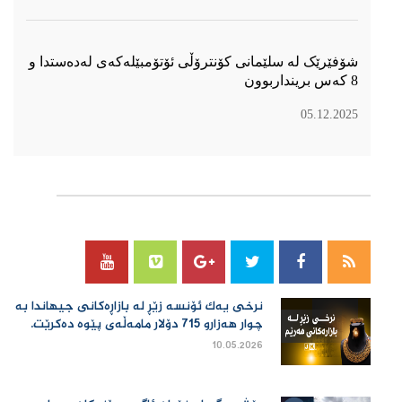
شۆفێرێک لە سلێمانی کۆنترۆڵی ئۆتۆمبێلەکەی لەدەستدا و
8 کەس برینداربوون
05.12.2025
سۆسیال میدیا
نرخی یەك ئۆنسە زێڕ لە بازاڕەكانی جیهاندا بە
چوار هەزارو 715 دۆلار مامەڵەی پێوە دەكرێت.
10.05.2026