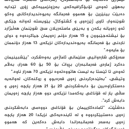
ئیفرازی‌ ده‌كه‌یت بۆ دابه‌شكردن، ژماره‌كه‌ی‌ كه‌متره‌، هەروەها
به‌هۆی‌ ئه‌وه‌ی‌ تۆبۆگرافیه‌كه‌ی‌ به‌رزونزمییه‌كی‌ زۆری‌ تێدایه‌
ده‌بێت بینێرین بۆ هه‌موو فه‌رمانگه‌ په‌یوه‌ندیداره‌كانی‌ وه‌كو
شوێنه‌وار، ئاوی‌ ژێرزه‌وی‌ و كشتوكاڵ‌، پێویسته‌ ئه‌وانه‌ چێكی‌
ئه‌و زه‌ویانه‌ بكه‌ن و به‌پێی‌ ماسته‌رپلان سێ‌ شوێنمان هه‌ڵبژارد
بۆ نیشته‌جێبوون و 15 هه‌زار دۆنم زه‌ویمان جیاكرده‌وه‌ و دوای‌
ناردنی‌ بۆ فه‌رمانگه‌ په‌یوه‌ندیداره‌كان نزیكه‌ی‌ 13 هه‌زار دۆنممان
بۆ مایه‌وه‌.”
سه‌رۆكی شاره‌وانیی سلێمانی ئاماژەی بەوەشکرد، “پێشبینیمان
ده‌كرد ژماره‌ی‌ فه‌رمانبه‌ران بڕوات بۆ 50 بۆ 60 هه‌زار، به‌ڵام
ئه‌وه‌ی‌ تا ئێستا به‌ لیست هاتووه‌ته‌وه‌ نزیكه‌ی‌ 70 هه‌زار ناوه‌.”
وتیشی‌، “به‌لێده‌ركردنی‌ زه‌وی‌ قه‌ره‌بوو و روكنه‌كان، له‌وانه‌یه‌
ده‌ستكراوه‌بین بۆ دابه‌شكردنی‌ 20 بۆ 21 هه‌زار پارچه‌ زه‌وی‌ و
ساڵی‌ پار له‌ قۆناغی‌ یه‌كه‌مدا نزیكه‌ی‌ دوو هه‌زار پارچه‌ زه‌ویمان
دابه‌ش كرد”.
دەشڵێت، “ئاماده‌كارییمان بۆ قۆناغی دووه‌می دابه‌شكردنی
زه‌وی ده‌ستپێكردووه‌ و له‌ ئاینده‌یه‌كی نزیكدا 20 هه‌زار پارچه‌
زه‌وی به‌سه‌ر فه‌رمانبه‌راندا دابه‌ش ده‌كه‌ین كه‌ هه‌موو