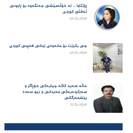
ڕۆژئاوا ... لە خۆڵەمێشی جەنگەوە بۆ ڕابونی
ئەقڵی کوردی
20.02.2026
چی بكرێت بۆ مانەوەی زمانی فەڕمی كوردی
20.02.2026
خاڵە سەید کاکە چیایەکی خۆڕاگر و
سەرکردەیەکی مەیدانی و نیو سەدە
پێشمەرگاتی
13.02.2026