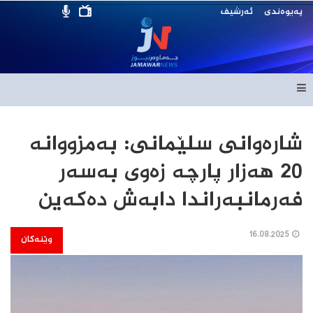
پەیوەندی
ئەرشیف
شارەوانی سلێمانی: به‌مزووانه‌
20 هه‌زار پارچه‌ زه‌وی به‌سه‌ر
فه‌رمانبه‌راندا دابه‌ش ده‌كه‌ین
16.08.2025
وێنەکان