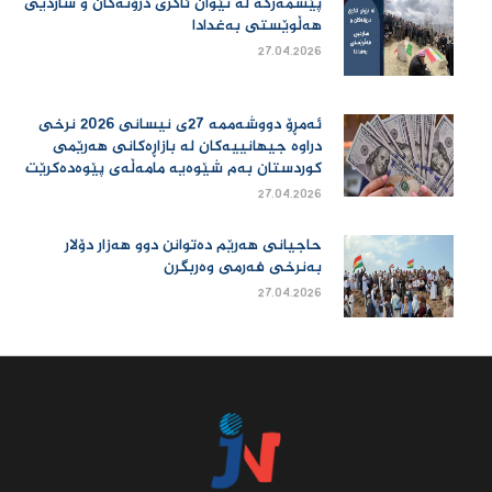
پێشمەرگە لە نێوان ئاگری درۆنەکان و ساردیی
هەڵوێستی بەغدادا
27.04.2026
ئەمڕۆ دووشەممە 27ی نیسانی 2026 نرخی
دراوە جیهانییەكان لە بازاڕەكانی هەرێمی
كوردستان بەم شێوەیە مامەڵەی پێوەدەكرێت
27.04.2026
حاجیانی هەرێم دەتوانن دوو هەزار دۆلار
بەنرخی فەرمی وەربگرن
27.04.2026