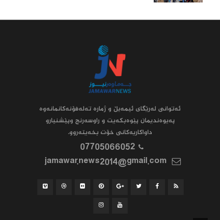
ئه‌توانى له‌رێگاى ئیمه‌یڵ و ژماره‌ ته‌له‌فۆنه‌کانمانه‌وه‌
په‌یوه‌ندیمان پێوه‌بکه‌یت و راوسه‌رنج وپێشنیارو
داواکاریه‌کانى خۆت بخه‌یته‌روو.
07705066052
jamawar.news2014@gmail.com