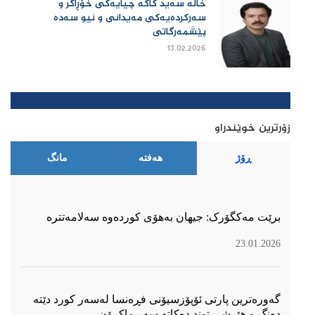
خاڵە سەید کاکە چیایەکی خۆڕاگر و
سەرکردەیەکی مەیدانی و نیو سەدە
پێشمەرگاتی
13.02.2026
زۆرترین خوێندراو
ڕۆژ
هەفتە
مانگ
برێت مەکگۆرک: جیهان بەهۆی کوردەوە سەلامەتترە
23.01.2026
گەورەترین پارتی ئۆپۆزسیۆنی فڕەنسا لەسەر كورد دێتە
دەنگ و هێرشی توند دەكاتە سەر ماكرۆن