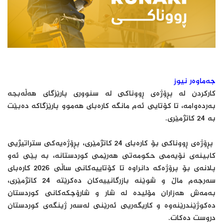
جەماوەر نیوز
کارکردن لە پڕۆژەی ڕووناکی لە سنووری پارێزگای هەڵەبجە
بەردەوامە، تا کۆتایی ئەم مانگە کارەبای هەموو پارێزگاکە دەبێت
بە 24 کاتژمێری.
پڕۆژەی ڕووناکی بۆ کارەبای 24 کاتژمێری، پڕۆژەیەکی ستراتیژیی
کابینەی نۆیەمی حکومەتی هەرێمی کوردستانە، بە پێی ئەو
پلانەی بۆ پرۆژەکە دانراوە تا کۆتاییەکانی ساڵی 2026 کارەبای
سەرجەم ماڵ و شوێنە بازرگانییەکان دەکرێتە 24 کاتژمێری،
بەمەش هەزاران مۆلیدە لە شار و شارۆچکەکانی کوردستان
دەکوژێندرێنەوە و کاریگەریی ئەرێنی لەسەر ژینگەی کوردستان
دروست دەکات.