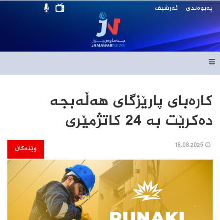
پەیوەندی
ئەرشیف
کارەبای پارێزگای هەڵەبجە
دەکرێت بە 24 کاتژمێری
18.08.2025
وێنەکان