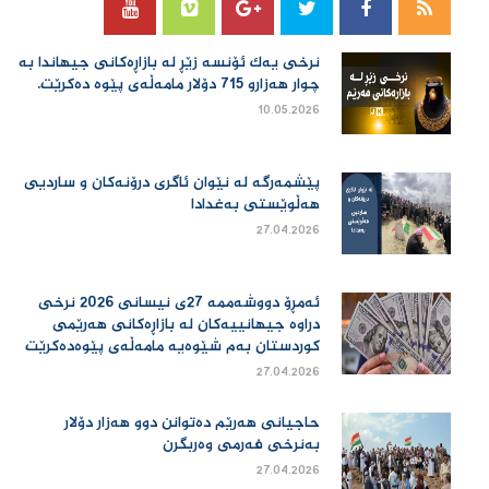
نرخی یەك ئۆنسە زێڕ لە بازاڕەكانی جیهاندا بە
چوار هەزارو 715 دۆلار مامەڵەی پێوە دەكرێت.
10.05.2026
پێشمەرگە لە نێوان ئاگری درۆنەکان و ساردیی
هەڵوێستی بەغدادا
27.04.2026
ئەمڕۆ دووشەممە 27ی نیسانی 2026 نرخی
دراوە جیهانییەكان لە بازاڕەكانی هەرێمی
كوردستان بەم شێوەیە مامەڵەی پێوەدەكرێت
27.04.2026
حاجیانی هەرێم دەتوانن دوو هەزار دۆلار
بەنرخی فەرمی وەربگرن
27.04.2026