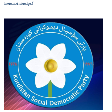
گەڕانەوە بۆ سەرەوە