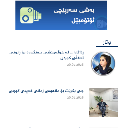
وتار
ڕۆژئاوا ... لە خۆڵەمێشی جەنگەوە بۆ ڕابونی
ئەقڵی کوردی
20.02.2026
چی بكرێت بۆ مانەوەی زمانی فەڕمی كوردی
20.02.2026