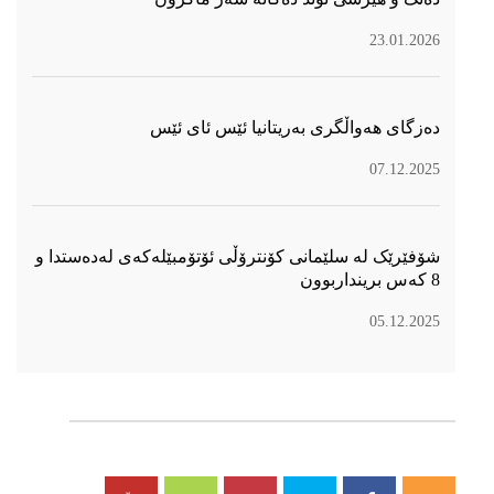
23.01.2026
دەزگای هەواڵگری بەریتانیا ئێس ئای ئێس
07.12.2025
شۆفێرێک لە سلێمانی کۆنترۆڵی ئۆتۆمبێلەکەی لەدەستدا و
8 کەس برینداربوون
05.12.2025
سۆسیال میدیا