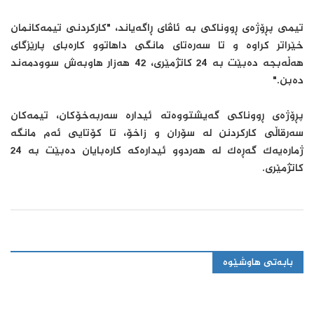
تیمی پڕۆژەی ڕووناکی بە ئاڤای ڕاگەیاند، "کارکردنی تیمەکانمان
خێراتر کراوە و تا سەرەتای مانگی داهاتوو کارەبای پارێزگای
هەڵەبجە دەبێت بە 24 کاتژمێری، 42 هەزار هاوبەش سوودمەند
دەبن."
پڕۆژەی ڕووناکی گەیشتووەتە ئیدارە سەربەخۆکان، تیمەکان
سەرقاڵی کارکردنن لە سۆران و زاخۆ، تا کۆتایی ئەم مانگە
ژمارەیەک گەڕەک لە هەردوو ئیدارەکە کارەبایان دەبێت بە 24
کاتژمێری.
بابەتی هاوشێوە