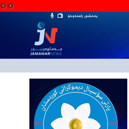
پەخشی راستەوخۆ