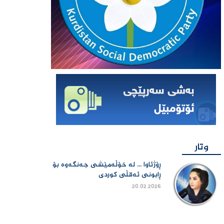
وتار
ڕۆژئاوا ... لە خۆڵەمێشی جەنگەوە بۆ
ڕابونی ئەقڵی کوردی
20.02.2026