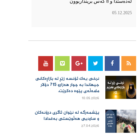
لەدەستدا و 8 کەس برینداربوون
05.12.2025
سۆسیال میدیا
نرخی یەك ئۆنسە زێڕ لە بازاڕەكانی
جیهاندا بە چوار هەزارو 715 دۆلار
مامەڵەی پێوە دەكرێت.
10.05.2026
پێشمەرگە لە نێوان ئاگری درۆنەکان
و ساردیی هەڵوێستی بەغدادا
27.04.2026