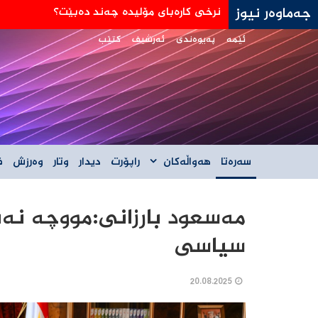
جەماوەر نیوز
جه‌ی دی ڤانس: هێڵی سورمان له‌دانوستانه‌كان له
ئێمە
پەیوەندی
ئەرشیف
کتێب
سەرەتا
هەواڵەکان
راپۆرت
دیدار
وتار
وەرزش
ف
مەسعود بارزانی:مووچە نە
سیاسی
20.08.2025