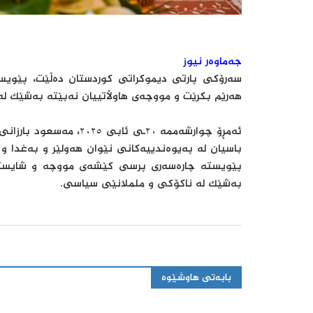
جەماوەر نیوز
سەرۆکی پارتی دیموکراتی کوردستان دەڵێت، پێوی
هەرێم بکرێت و مووچەی هاوڵاتییان نەبێتە بەشێک ل
ئەمڕۆ چوارشەممە ٢٠ـی ئا
باسیان لە پەیوەندییەکانی نێوان هەولێر و بەغدا و 
پێویستە چارەسەری پرسی کێشەی مووچە و شایستە د
بەشێک لە ناکۆکی و ململانێی سیاسی.
بابەتی هاوشێوە