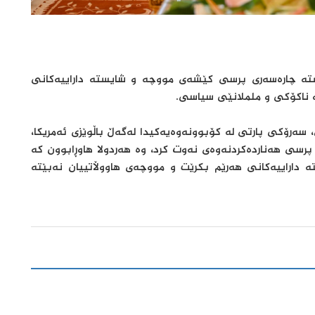
ستە چارەسەری پرسی کێشەی مووچە و شایستە داراییەکانی
ە ناکۆکی و ململانێی سیاسی.
بی ٢٠٢٥، مەسعود بارزانی، سەرۆکی پارتی لە کۆبوونەوەیەکیدا لەگەڵ باڵوێزی ئەمریکا،
پرسی هەناردەکردنەوەی نەوت کرد، وە هەردولا هاوڕابوون کە
اراییەکانی هەرێم بکرێت و مووچەی هاووڵاتییان نەبێتە