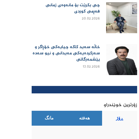
چی بكرێت بۆ مانەوەی زمانی
فەڕمی كوردی
20.02.2026
خاڵە سەید کاکە چیایەکی خۆڕاگر و
سەرکردەیەکی مەیدانی و نیو سەدە
پێشمەرگاتی
13.02.2026
زۆرترین خوێندراو
ڕۆژ
هەفتە
مانگ