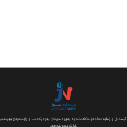
ئیمه‌یڵ و ژماره‌ ته‌له‌فۆنه‌کانمانه‌وه‌ په‌یوه‌ندیمان پێوه‌بکه‌یت و راوسه‌رنج وپێشنیا
خۆت بخه‌یته‌روو.