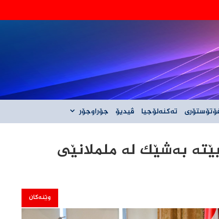
‌گه‌ڵ ئێران نیه‌
ۆتۆستۆری
تەکنەلۆجیا
ڤیدیۆ
جۆراوجۆر
بێتە بەشێک لە ململانێی
وێنەکان