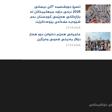
ئەمڕۆ دووشەممە 27ی نیسانی
2026 نرخی دراوە جیهانییەكان لە
بازاڕەكانی هەرێمی كوردستان بەم
شێوەیە مامەڵەی پێوەدەكرێت
27.04.2026
حاجیانی هەرێم دەتوانن دوو هەزار
دۆلار بەنرخی فەرمی وەربگرن
27.04.2026
رو داواکاریه‌کانى