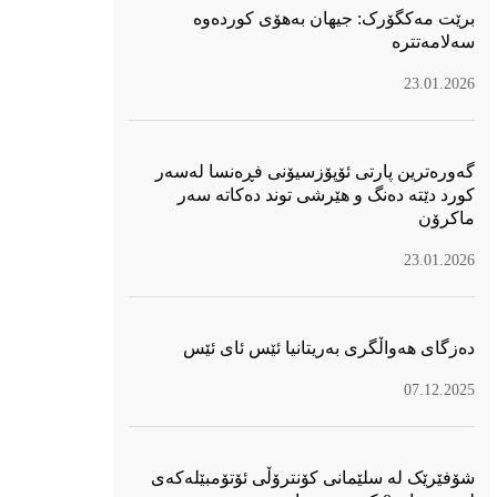
برێت مەکگۆرک: جیهان بەهۆی کوردەوە
سەلامەتترە
23.01.2026
گەورەترین پارتی ئۆپۆزسیۆنی فڕەنسا لەسەر
كورد دێتە دەنگ و هێرشی توند دەكاتە سەر
ماكرۆن
23.01.2026
دەزگای هەواڵگری بەریتانیا ئێس ئای ئێس
07.12.2025
شۆفێرێک لە سلێمانی کۆنترۆڵی ئۆتۆمبێلەکەی