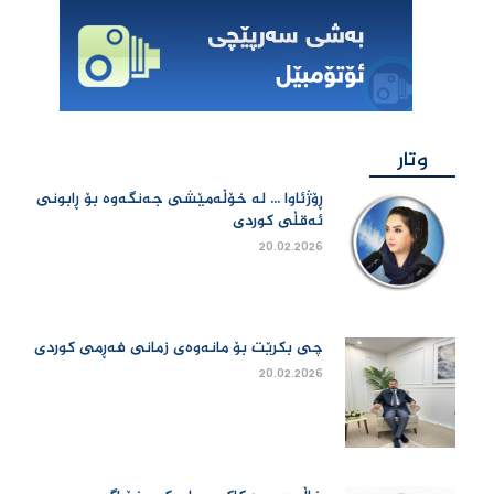
وتار
ڕۆژئاوا ... لە خۆڵەمێشی جەنگەوە بۆ ڕابونی
ئەقڵی کوردی
20.02.2026
چی بكرێت بۆ مانەوەی زمانی فەڕمی كوردی
20.02.2026