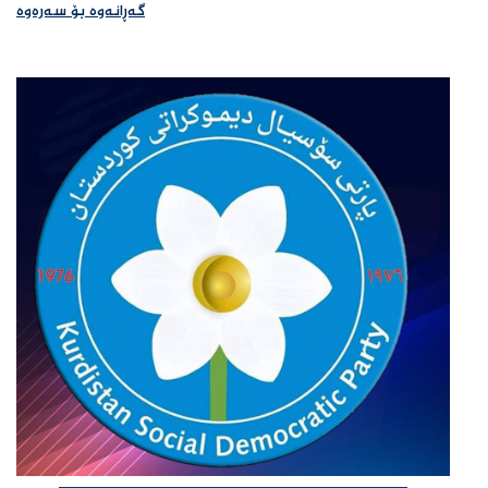
گەڕانەوە بۆ سەرەوە