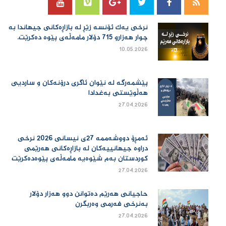
نرخی یەك ئۆنسە زێڕ لە بازاڕەكانی جیهاندا بە
چوار هەزارو 715 دۆلار مامەڵەی پێوە دەكرێت.
10.05.2026
پێشمەرگە لە نێوان ئاگری درۆنەکان و ساردیی
هەڵوێستی بەغدادا
27.04.2026
ئەمڕۆ دووشەممە 27ی نیسانی 2026 نرخی
دراوە جیهانییەكان لە بازاڕەكانی هەرێمی
كوردستان بەم شێوەیە مامەڵەی پێوەدەكرێت
27.04.2026
حاجیانی هەرێم دەتوانن دوو هەزار دۆلار
بەنرخی فەرمی وەربگرن
27.04.2026