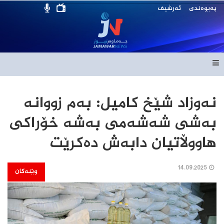
پەیوەندی
ئەرشیف
نەوزاد شێخ کامیل: بەم زووانە
بەشی شەشەمی بەشە خۆراکی
هاووڵاتیان دابەش دەکرێت
14.09.2025
وێنەکان