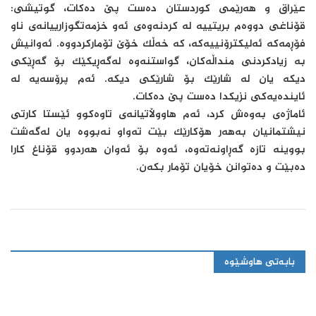
عێراق و هەرێمی کوردستان دەست پێ دەکات، گوتیشی:
قۆناغی دووەم بریتییە لە کردنەوەی ئەو خزمەتگوزارییانەی ناو
فۆڕمەکە ئەلیکترۆنییەکە، کە خەڵک خۆێ تۆمارکردووە. ئەوانیش
بە زیادکردنی منداڵەکان، گواستنەوە لەگەڕيکێک بۆ گەڕێکی
دیکە یان لە شارێک بۆ شارێکی دیکە. ئەم پرۆسەیە لە
ئایندەیەکی نزیکدا دەست پێ دەکات.
ئاماژەی بەوەش کرد، ئەم هاووڵاتیانەی تاوەکوو ئێستا کارتی
نیشتمانیان بەهەر هۆکارێک بێت تەواو نەبووە یان لەگەشت
بووینە تازە گەڕاونەتەوە، ئەوە بۆ ئەوان هەردوو قۆناغ کارا
دەبێت و دەتوانن خۆیان تۆمار بکەن.
بابەتی هاوشێوە