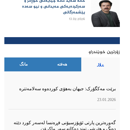
خاڵە سەید کاکە چیایەکی خۆڕاگر و
سەرکردەیەکی مەیدانی و نیو سەدە
پێشمەرگاتی
13.02.2026
زۆرترین خوێندراو
ڕۆژ
هەفتە
مانگ
برێت مەکگۆرک: جیهان بەهۆی کوردەوە سەلامەتترە
23.01.2026
گەورەترین پارتی ئۆپۆزسیۆنی فڕەنسا لەسەر كورد دێتە
دەنگ و هێرشی توند دەكاتە سەر ماكرۆن