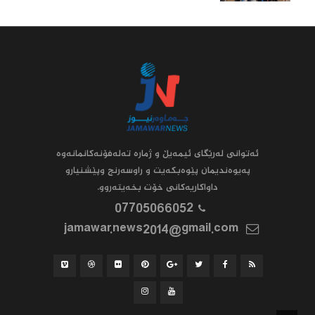
ئه‌توانى له‌رێگاى ئیمه‌یڵ و ژماره‌ ته‌له‌فۆنه‌کانمانه‌وه‌
په‌یوه‌ندیمان پێوه‌بکه‌یت و راوسه‌رنج وپێشنیارو
داواکاریه‌کانى خۆت بخه‌یته‌روو.
07705066052
jamawar.news2014@gmail.com