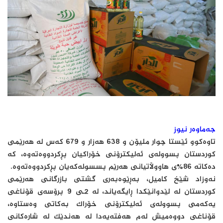
جەماوەر نیوز
تاوەکوو ئێستا چوار ملیۆن و 638 هەزار و 679 کەس لە هەرێمی
کوردستان پسوولەی ئەلیکترۆنی خۆراکیان پڕکردووەتەوە، کە
دەکاتە 86%ی هاووڵاتیانی هەرێم پسسولەکەیان پڕکردووەتەوە.
نەوزاد شێخ کامیل، بەڕێوەبەری گشتی بازرگانی هەرێمی
کوردستان لە لێدوانێکدا ڕایگەیاند، لە 2ـی 9 پرۆسەی قۆناغی
یەکەمی پسوولەی ئەلیکترۆنی خۆراک بەکاتی وەستاوە،
قۆناغی دووەمیش لەم هەفتەیەدا لە هەندێک لە شارەکانی