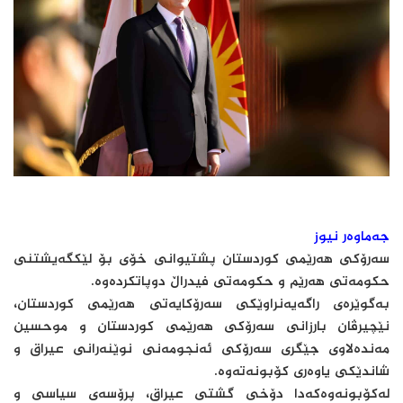
جەماوەر نیوز
سەرۆكی هەرێمی كوردستان پشتیوانی خۆی بۆ لێكگەیشتنی
حكومەتی هەرێم و حكومەتی فیدراڵ دوپاتكردەوە.
بەگوێرەی راگەیەنراوێكی سەرۆكایەتی هەرێمی كوردستان،
نێچیرڤان بارزانی سەرۆكی هەرێمی كوردستان و موحسین
مەندەلاوی جێگری سەرۆكی ئەنجومەنی نوێنەرانی عیراق و
شاندێكی یاوەری كۆبونەتەوە.
لەكۆبونەوەكەدا دۆخی گشتی عیراق، پرۆسەی سیاسی و