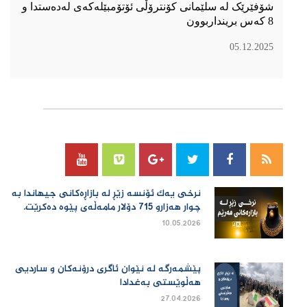
شۆفێرێک لە سلێمانی کۆنترۆڵی ئۆتۆمبێلەکەی لەدەستدا و
8 کەس برینداربوون
05.12.2025
سۆسیال میدیا
نرخی یەك ئۆنسە زێڕ لە بازاڕەكانی جیهاندا بە
چوار هەزارو 715 دۆلار مامەڵەی پێوە دەكرێت.
10.05.2026
پێشمەرگە لە نێوان ئاگری درۆنەکان و ساردیی
هەڵوێستی بەغدادا
27.04.2026