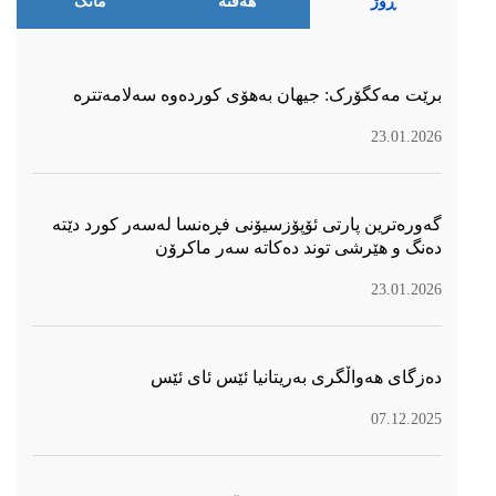
ڕۆژ
هەفتە
مانگ
برێت مەکگۆرک: جیهان بەهۆی کوردەوە سەلامەتترە
23.01.2026
گەورەترین پارتی ئۆپۆزسیۆنی فڕەنسا لەسەر كورد دێتە
دەنگ و هێرشی توند دەكاتە سەر ماكرۆن
23.01.2026
دەزگای هەواڵگری بەریتانیا ئێس ئای ئێس
07.12.2025