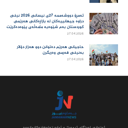
ئەمڕۆ دووشەممە 27ی نیسانی 2026 نرخی
دراوە جیهانییەكان لە بازاڕەكانی هەرێمی
كوردستان بەم شێوەیە مامەڵەی پێوەدەكرێت
27.04.2026
حاجیانی هەرێم دەتوانن دوو هەزار دۆلار
بەنرخی فەرمی وەربگرن
27.04.2026
ئه‌توانى له‌رێگاى ئیمه‌یڵ و ژماره‌ ته‌له‌فۆنه‌کانمانه‌وه‌