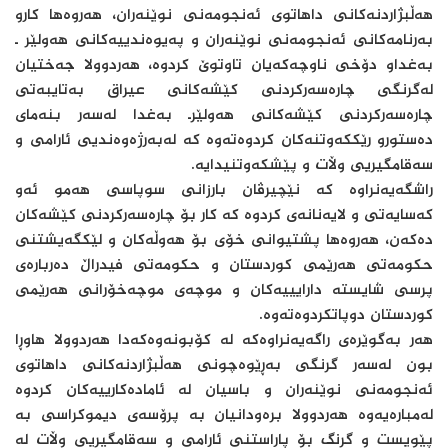
هەڵبژاردنەكانی داهاتوی ئەنجومەنی نوێنەران، هەروەها كارو
بەرنامەكانی ئەنجومەنی نوێنەران و پەیوەندییەكانی هەولێر ـ
بەغداو دۆخی ناوچەكەیان تاوتوێ كردوە، هەردوولا جەختیان
لەگرنگی چارەسەركردنی كێشەكانی عیراق بەتایبەتی
چارەسەركردنی كێشەكانی هەولێرـ بەغدا لەسەر بنەمای
دەستورو رێككەوتنەكان كردوەتەوە كە لەبەرژەوەندیی ئارامی و
سەقامگیریی وڵات و پێشكەوتنیدایە.
راشگەیەنراوە كە نێچیرڤان بارزانی سوپاسی هەمو ئەو
كەسایەتی و لایەنانەی كردوە كە كار بۆ چارەسەركردنی كێشەكان
دەكەن، هەروەها پشتیوانی خۆی بۆ هەوڵەكان و لێكگەیشتنی
حكومەتی هەرێمی كوردستان و حكومەتی فیدراڵ دەربارەی
پرسی شایستە دارایییەكان و موچەی موچەخۆرانی هەرێمی
كوردستان دوپاتكردوەتەوە.
هەر بەگوێرەی راگەیەنراوەكە لە كۆبونەوەكەدا هەردوولا هاوڕا
بون لەسەر گرنگی بەڕێوەچونی هەڵبژاردنەكانی داهاتوی
ئەنجومەنی نوێنەران و باسیان لە ئامادەكارییەكان كردوە
لەمبارەیەوە هەردوولا برەودانیان بە پرۆسەی دیموكراسی بە
پێویست و گرنگ بۆ پاراستنی ئارامی و سەقامگیریی وڵات لە