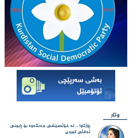
وتار
ڕۆژئاوا ... لە خۆڵەمێشی جەنگەوە بۆ ڕابونی
ئەقڵی کوردی