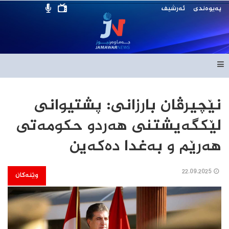
پەیوەندی
ئەرشیف
نێچیرڤان بارزانی: پشتیوانی
لێكگەیشتنی هەردو حكومەتی
هەرێم و بەغدا دەكەین
22.09.2025
وێنەکان