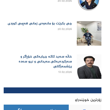
20.02.2026
چی بكرێت بۆ مانەوەی زمانی فەڕمی كوردی
20.02.2026
خاڵە سەید کاکە چیایەکی خۆڕاگر و
سەرکردەیەکی مەیدانی و نیو سەدە
پێشمەرگاتی
13.02.2026
زۆرترین خوێندراو