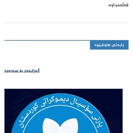
قەڵەمداوە.
بابەتی هاوشێوە
گەڕانەوە بۆ سەرەوە