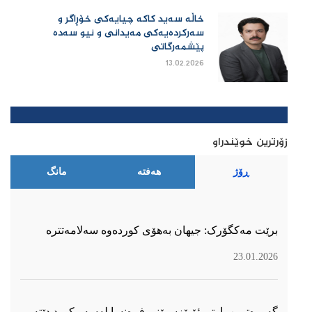
خاڵە سەید کاکە چیایەکی خۆڕاگر و
سەرکردەیەکی مەیدانی و نیو سەدە
پێشمەرگاتی
13.02.2026
زۆرترین خوێندراو
ڕۆژ
هەفتە
مانگ
برێت مەکگۆرک: جیهان بەهۆی کوردەوە سەلامەتترە
23.01.2026
گەورەترین پارتی ئۆپۆزسیۆنی فڕەنسا لەسەر كورد دێتە