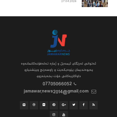
27.04.2026
ئه‌توانى له‌رێگاى ئیمه‌یڵ و ژماره‌ ته‌له‌فۆنه‌کانمانه‌وه‌
په‌یوه‌ندیمان پێوه‌بکه‌یت و راوسه‌رنج وپێشنیارو
داواکاریه‌کانى خۆت بخه‌یته‌روو.
07705066052
jamawar.news2014@gmail.com