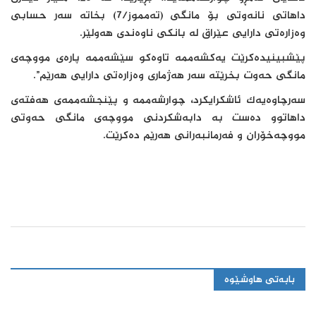
داهاتی نانەوتی بۆ مانگی (تەمموز/7) بخاتە سەر حسابی
وەزارەتی دارایی عێراق لە بانكی ناوەندی هەولێر.
پێشبینیدەکرێت یەکشەممە تاوەکو سێشەممە پارەی مووچەی
مانگی حەوت بخرێتە سەر هەژماری وەزارەتی دارایی هەرێم”.
سەرچاوەیەک ئاشکرایکرد، چوارشەممە و پێنجشەممەی هەفتەی
داهاتوو دەست بە دابەشکردنی مووچەی مانگی حەوتی
مووچەخۆران و فەرمانبەرانی هەرێم دەکرێت.
بابەتی هاوشێوە