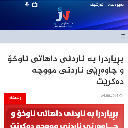
پەیوەندی
ئەرشیف
بڕیاردرا بە ناردنی داهاتی ناوخۆ
و چاوەڕێی ناردنی مووچە
دەکرێت
24.09.2025
وێنەکان