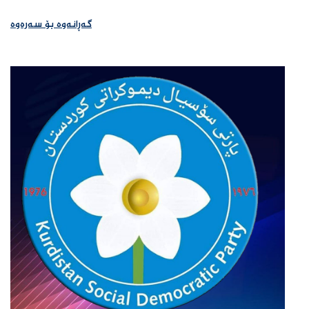
گەڕانەوە بۆ سەرەوە