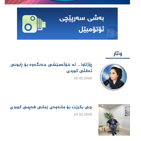
وتار
ڕۆژئاوا ... لە خۆڵەمێشی جەنگەوە بۆ ڕابونی
ئەقڵی کوردی
20.02.2026
چی بكرێت بۆ مانەوەی زمانی فەڕمی كوردی
20.02.2026