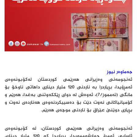
جەماوەر نیوز
ئەنجومەنی وەزیرانی هەرێمی كوردستان لەكۆبونەوەی
ئەمڕۆیدا، بڕیاردرا بە ناردنی 120 ملیار دیناری داهاتی ناوخۆ بۆ
مانگی (تەمموز/7)، ئەوەش لە دوای ڕێككەوتنی بەغدا، هەرێم و
كۆمپانیاكانی نەوت دێت بۆ دەسپیكردنەوەی هەناردەی نەوت و
بڕیاری دوێنێ عێراق بۆ ناردنی موچەی هەرێم.
ئەنجومەنی وەزیرانی هەرێمی كوردستان، لە كۆبونەوەی
ئاسایی ئەمڕۆ چوارشەممەیدا، بڕیاریدا كە 120 ملیار دیناری