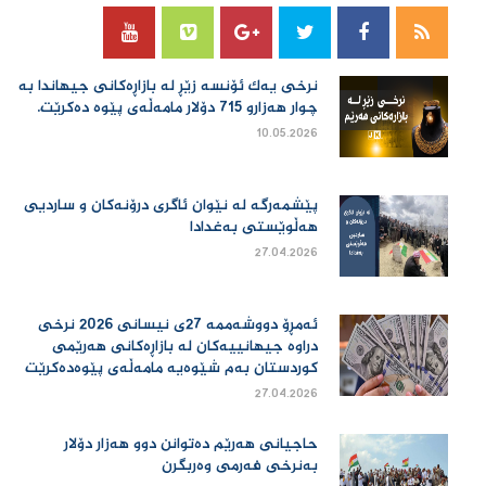
نرخی یەك ئۆنسە زێڕ لە بازاڕەكانی جیهاندا بە
چوار هەزارو 715 دۆلار مامەڵەی پێوە دەكرێت.
10.05.2026
پێشمەرگە لە نێوان ئاگری درۆنەکان و ساردیی
هەڵوێستی بەغدادا
27.04.2026
ئەمڕۆ دووشەممە 27ی نیسانی 2026 نرخی
دراوە جیهانییەكان لە بازاڕەكانی هەرێمی
كوردستان بەم شێوەیە مامەڵەی پێوەدەكرێت
27.04.2026
حاجیانی هەرێم دەتوانن دوو هەزار دۆلار
بەنرخی فەرمی وەربگرن