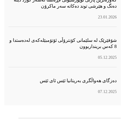
دەنگ و هێرشی توند دەكاتە سەر ماكرۆن
23.01.2026
شۆفێرێک لە سلێمانی کۆنترۆڵی ئۆتۆمبێلەکەی لەدەستدا و
8 کەس برینداربوون
05.12.2025
دەزگای هەواڵگری بەریتانیا ئێس ئای ئێس
07.12.2025
سۆسیال میدیا