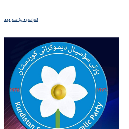
گەڕانەوە بۆ سەرەوە