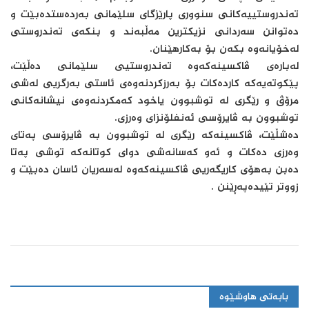
تەندروستییەکانی سنووری پارێزگای سلێمانی بەردەستدەبێت و
دەتوانن سەردانی نزیکترین مەڵبەند و بنکەی تەندروستی
لەخۆیانەوە بکەن بۆ بەکارهێنان.
لەبارەی ڤاکسینەکەوە تەندروستیی سلێمانی دەڵێت،
پێکوتەیەکە کاردەکات بۆ بەرزکردنەوەی ئاستی بەرگریی لەشی
مرۆڤ و رێگری لە توشبوون یاخود کەمکردنەوەی نیشانەکانی
توشبوون بە ڤایرۆسی ئەنفلۆنزای وەرزی.
دەشڵێت، ڤاکسینەکە رێگری لە توشبوون بە ڤایرۆسی پەتای
وەرزی دەکات و ئەو کەسانەشی دوای کوتانەکە توشی پەتا
دەبن بەهۆی کاریگەریی ڤاکسینەکەوە لەسەریان ئاسان دەبێت و
زووتر تێیدەپەڕێنن .
بابەتی هاوشێوە