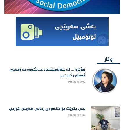
وتار
ڕۆژئاوا ... لە خۆڵەمێشی جەنگەوە بۆ ڕابونی
ئەقڵی کوردی
20.02.2026
چی بكرێت بۆ مانەوەی زمانی فەڕمی كوردی
20.02.2026