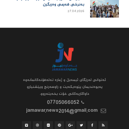
بەنرخی فەرمی وەربگرن
27.04.2026
ئه‌توانى له‌رێگاى ئیمه‌یڵ و ژماره‌ ته‌له‌فۆنه‌کانمانه‌وه‌
په‌یوه‌ندیمان پێوه‌بکه‌یت و راوسه‌رنج وپێشنیارو
داواکاریه‌کانى خۆت بخه‌یته‌روو.
07705066052
jamawar.news2014@gmail.com