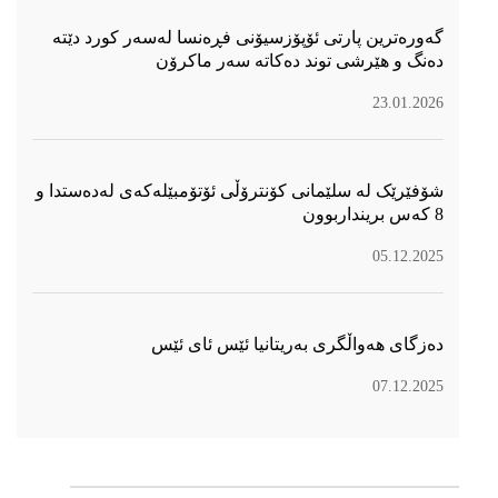
گەورەترین پارتی ئۆپۆزسیۆنی فڕەنسا لەسەر كورد دێتە
دەنگ و هێرشی توند دەكاتە سەر ماكرۆن
23.01.2026
شۆفێرێک لە سلێمانی کۆنترۆڵی ئۆتۆمبێلەکەی لەدەستدا و
8 کەس برینداربوون
05.12.2025
دەزگای هەواڵگری بەریتانیا ئێس ئای ئێس
07.12.2025
سۆسیال میدیا