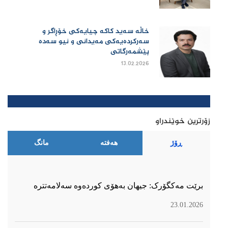
خاڵە سەید کاکە چیایەکی خۆڕاگر و
سەرکردەیەکی مەیدانی و نیو سەدە
پێشمەرگاتی
13.02.2026
زۆرترین خوێندراو
ڕۆژ
هەفتە
مانگ
برێت مەکگۆرک: جیهان بەهۆی کوردەوە سەلامەتترە
23.01.2026