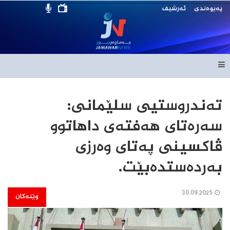
پەیوەندی
ئەرشیف
تەندروستیی سلێمانی:
سەرەتای هەفتەی داهاتوو
ڤاکسینی پەتای وەرزی
بەردەستدەبێت.
30.09.2025
وێنەکان