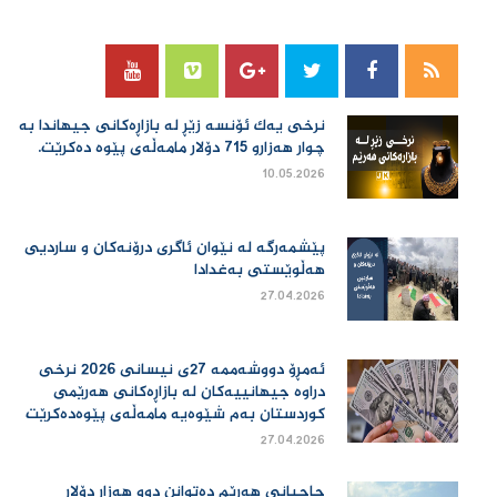
نرخی یەك ئۆنسە زێڕ لە بازاڕەكانی جیهاندا بە
چوار هەزارو 715 دۆلار مامەڵەی پێوە دەكرێت.
10.05.2026
پێشمەرگە لە نێوان ئاگری درۆنەکان و ساردیی
هەڵوێستی بەغدادا
27.04.2026
ئەمڕۆ دووشەممە 27ی نیسانی 2026 نرخی
دراوە جیهانییەكان لە بازاڕەكانی هەرێمی
كوردستان بەم شێوەیە مامەڵەی پێوەدەكرێت
27.04.2026
حاجیانی هەرێم دەتوانن دوو هەزار دۆلار