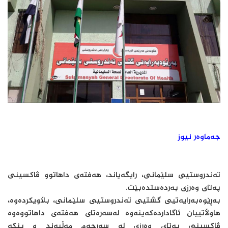
جەماوەر نیوز
تەندروستیی سلێمانی، رایگەیاند، هەفتەی داهاتوو ڤاکسینی
پەتای وەرزی بەردەستدەبێت.
بەڕێوەبەرایەتیی گشتیی تەندروستیی سلێمانی، بڵاویکردەوە،
هاوڵاتییان ئاگاداردەکەینەوە لەسەرەتای هەفتەی داهاتووەوە
ڤاکسینی پەتای وەرزی لە سەرجەم مەڵبەند و بنکە