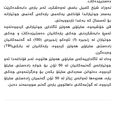
دەستپێدەكات.
نەوزاد شێخ كامیل باسی لەوەشكرد، ئەم پارەی دابەشدەكرێت
بەسەر جوتیاراندا قۆناغی یەكەمی پارەكەی گەنمی جوتیارانە
بۆ ئەمساڵ كە بەغدا ناردوویەتی.
لای خۆشیەوە، سایلۆی هەولێر ئاگاداری جوتیارانی كردووەتەوە
ئەمڕۆ دابەشكردنی چەكی پارەكانیان دەستپێدەكات و چەكی
جوتیاران لە زنجیرە (1) تاوەكو زنجیرەی (150) كە گەنمەكانیان
رادەستی سایلۆی هەولێر كردووە، پارەكانیان لە بانكی(TBI)
وەردەگرن.
وەك لە ئاگادارییەكەی سایلۆی هەولێر هاتووە، لەم قۆناغەدا ئەو
جوتیارانەی گەنمەكانیان لە 50 تۆن بۆ خوارە رادەستی سایلۆ
كردووە، دەتوانن سەردانی سایلۆ بكەن بۆ وەرگرتنەوەی چەكی
پارە، هەروەها ئەوانەی زیاتر لە 50 تۆن گەنمیان ڕادەستی سایلۆ
كردووە، لە گوژمەكانی داهاتووی پارەی گەنم سوودمەند دەبن.