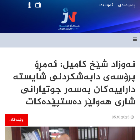
پەیوەندی
ئەرشیف
نەوزاد شێخ كامیل: ئەمڕۆ
پرۆسەی دابەشكردنی شایستە
داراییەكان بەسەر جوتیارانی
شاری هەولێر دەستپێدەكات
05.10.2025
وێنەکان