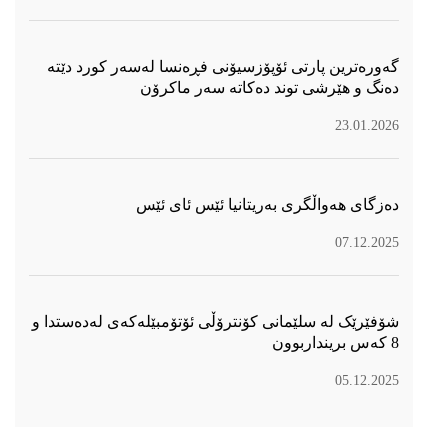
گەورەترین پارتی ئۆپۆزسیۆنی فڕەنسا لەسەر كورد دێتە
دەنگ و هێرشی توند دەكاتە سەر ماكرۆن
23.01.2026
دەزگای هەواڵگری بەریتانیا ئێس ئای ئێس
07.12.2025
شۆفێرێک لە سلێمانی کۆنترۆڵی ئۆتۆمبێلەکەی لەدەستدا و
8 کەس برینداربوون
05.12.2025
سۆسیال میدیا