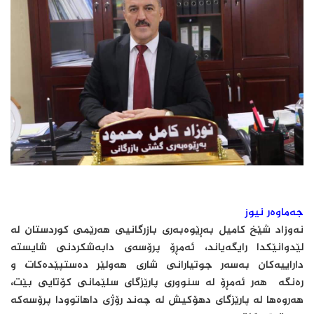
جەماوەر نیوز
نەوزاد شێخ كامیل بەڕێوەبەری بازرگانیی هەرێمی كوردستان لە
لێدوانێكدا رایگەیاند، ئەمڕۆ پرۆسەی دابەشكردنی شایستە
داراییەكان بەسەر جوتیارانی شاری هەولێر دەستپێدەكات و
رەنگە هەر ئەمڕۆ لە سنووری پارێزگای سلێمانی كۆتایی بێت،
هەروەها لە پارێزگای دهۆكیش لە چەند رۆژی داهاتوودا پرۆسەكە