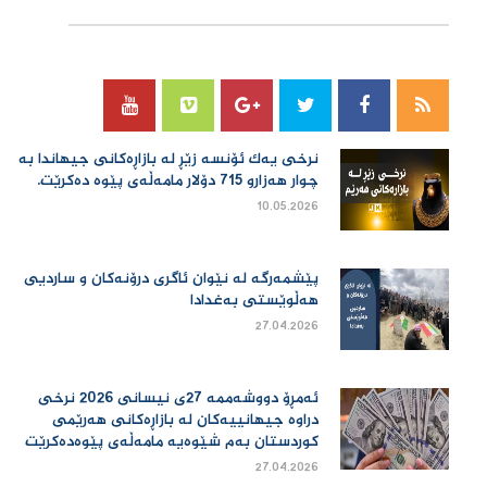
نرخی یەك ئۆنسە زێڕ لە بازاڕەكانی جیهاندا بە
چوار هەزارو 715 دۆلار مامەڵەی پێوە دەكرێت.
10.05.2026
پێشمەرگە لە نێوان ئاگری درۆنەکان و ساردیی
هەڵوێستی بەغدادا
27.04.2026
ئەمڕۆ دووشەممە 27ی نیسانی 2026 نرخی
دراوە جیهانییەكان لە بازاڕەكانی هەرێمی
كوردستان بەم شێوەیە مامەڵەی پێوەدەكرێت
27.04.2026