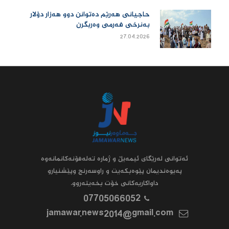
حاجیانی هەرێم دەتوانن دوو هەزار دۆلار
بەنرخی فەرمی وەربگرن
27.04.2026
ئه‌توانى له‌رێگاى ئیمه‌یڵ و ژماره‌ ته‌له‌فۆنه‌کانمانه‌وه‌
په‌یوه‌ندیمان پێوه‌بکه‌یت و راوسه‌رنج وپێشنیارو
داواکاریه‌کانى خۆت بخه‌یته‌روو.
07705066052
jamawar.news2014@gmail.com