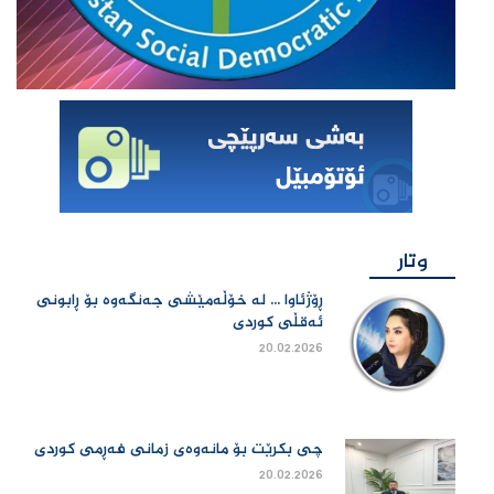
وتار
ڕۆژئاوا ... لە خۆڵەمێشی جەنگەوە بۆ ڕابونی
ئەقڵی کوردی
20.02.2026
چی بكرێت بۆ مانەوەی زمانی فەڕمی كوردی
20.02.2026