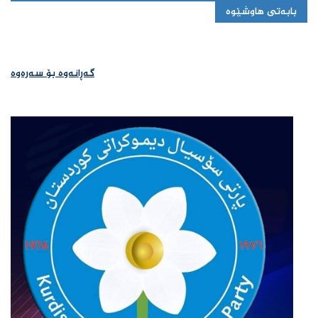
بابەتی هاوشێوە
گەڕانەوە بۆ سەرەوە