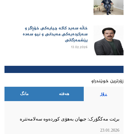
خاڵە سەید کاکە چیایەکی خۆڕاگر و
سەرکردەیەکی مەیدانی و نیو سەدە
پێشمەرگاتی
13.02.2026
زۆرترین خوێندراو
ڕۆژ
هەفتە
مانگ
برێت مەکگۆرک: جیهان بەهۆی کوردەوە سەلامەتترە
23.01.2026