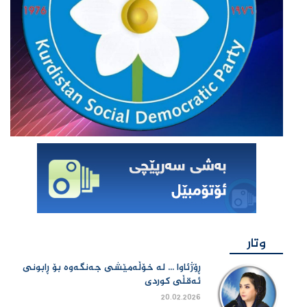
وتار
ڕۆژئاوا ... لە خۆڵەمێشی جەنگەوە بۆ ڕابونی
ئەقڵی کوردی
20.02.2026