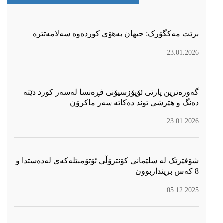
برێت مەکگۆرک: جیهان بەهۆی کوردەوە سەلامەتترە
23.01.2026
گەورەترین پارتی ئۆپۆزسیۆنی فڕەنسا لەسەر كورد دێتە
دەنگ و هێرشی توند دەكاتە سەر ماكرۆن
23.01.2026
شۆفێرێک لە سلێمانی کۆنترۆڵی ئۆتۆمبێلەکەی لەدەستدا و
8 کەس برینداربوون
05.12.2025