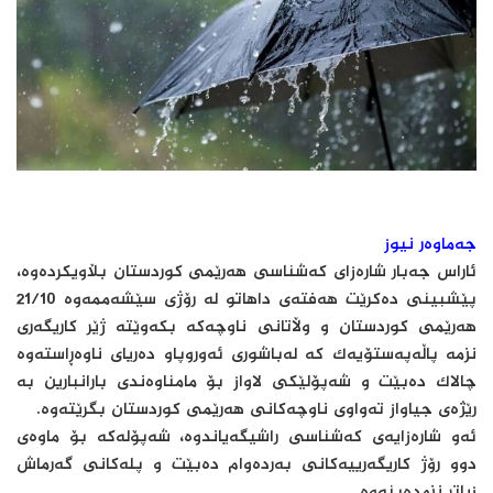
جەماوەر نیوز
ئاراس جەبار شارەزای كەشناسی هەرێمی كوردستان بڵاویكردەوە،
پێشبینی دەكرێت هەفتەی داهاتو لە رۆژی سێشەممەوە 21/10
هەرێمی كوردستان و وڵاتانی ناوچەكە بكەوێتە ژێر كاریگەری
نزمە پاڵەپەستۆیەك كە لەباشوری ئەوروپاو دەریای ناوەڕاستەوە
چالاك دەبێت و شەپۆلێكی لاواز بۆ مامناوەندی بارانبارین بە
رێژەی جیاواز تەواوی ناوچەكانی هەرێمی كوردستان بگرێتەوە.
ئەو شارەزایەی كەشناسی راشیگەیاندوە، شەپۆلەكە بۆ ماوەی
دوو رۆژ كاریگەرییەكانی بەردەوام دەبێت و پلەكانی گەرماش
زیاتر نزمدەبنەوە.