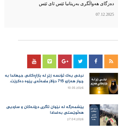
دەزگای هەواڵگری بەریتانیا ئێس ئای ئێس
07.12.2025
سۆسیال میدیا
نرخی یەك ئۆنسە زێڕ لە بازاڕەكانی جیهاندا بە
چوار هەزارو 715 دۆلار مامەڵەی پێوە دەكرێت.
10.05.2026
پێشمەرگە لە نێوان ئاگری درۆنەکان و ساردیی
هەڵوێستی بەغدادا
27.04.2026