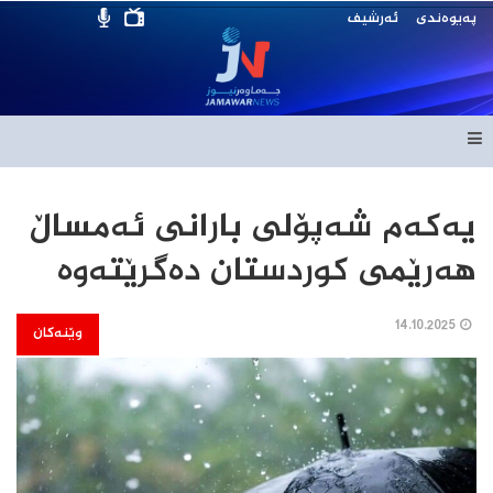
پەیوەندی
ئەرشیف
یەكەم شەپۆلی بارانی ئەمساڵ
هەرێمی كوردستان دەگرێتەوە
14.10.2025
وێنەکان