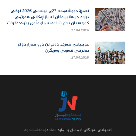
ئەمڕۆ دووشەممە 27ی نیسانی 2026 نرخی
دراوە جیهانییەكان لە بازاڕەكانی هەرێمی
كوردستان بەم شێوەیە مامەڵەی پێوەدەكرێت
27.04.2026
حاجیانی هەرێم دەتوانن دوو هەزار دۆلار
بەنرخی فەرمی وەربگرن
27.04.2026
ئه‌توانى له‌رێگاى ئیمه‌یڵ و ژماره‌ ته‌له‌فۆنه‌کانمانه‌وه‌