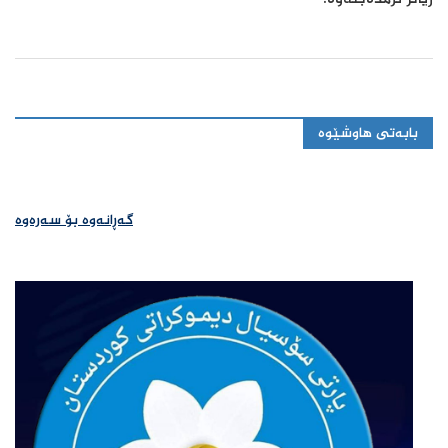
بابەتی هاوشێوە
گەڕانەوە بۆ سەرەوە