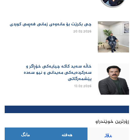
چی بكرێت بۆ مانەوەی زمانی فەڕمی كوردی
20.02.2026
خاڵە سەید کاکە چیایەکی خۆڕاگر و
سەرکردەیەکی مەیدانی و نیو سەدە
پێشمەرگاتی
13.02.2026
زۆرترین خوێندراو
ڕۆژ
هەفتە
مانگ