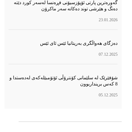
گەورەترین پارتی ئۆپۆزسیۆنی فڕەنسا لەسەر كورد دێتە
دەنگ و هێرشی توند دەكاتە سەر ماكرۆن
23.01.2026
دەزگای هەواڵگری بەریتانیا ئێس ئای ئێس
07.12.2025
شۆفێرێک لە سلێمانی کۆنترۆڵی ئۆتۆمبێلەکەی لەدەستدا و
8 کەس برینداربوون
05.12.2025
سۆسیال میدیا