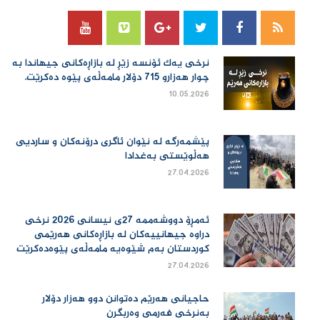
نرخی یەك ئۆنسە زێڕ لە بازاڕەكانی جیهاندا بە
چوار هەزارو 715 دۆلار مامەڵەی پێوە دەكرێت.
10.05.2026
پێشمەرگە لە نێوان ئاگری درۆنەکان و ساردیی
هەڵوێستی بەغدادا
27.04.2026
ئەمڕۆ دووشەممە 27ی نیسانی 2026 نرخی
دراوە جیهانییەكان لە بازاڕەكانی هەرێمی
كوردستان بەم شێوەیە مامەڵەی پێوەدەكرێت
27.04.2026
حاجیانی هەرێم دەتوانن دوو هەزار دۆلار
بەنرخی فەرمی وەربگرن