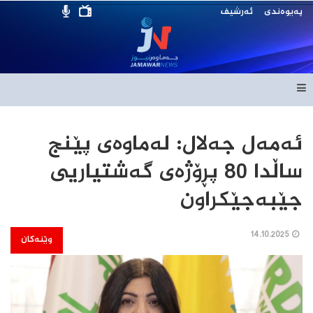
پەیوەندی
ئەرشیف
ئەمەل جەلال: لەماوەی پێنج
ساڵدا 80 پڕۆژەی گەشتیاریی
جێبەجێکراون
14.10.2025
وێنەکان