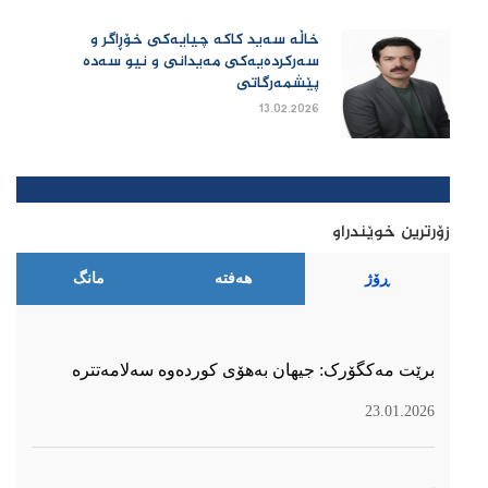
خاڵە سەید کاکە چیایەکی خۆڕاگر و
سەرکردەیەکی مەیدانی و نیو سەدە
پێشمەرگاتی
13.02.2026
زۆرترین خوێندراو
ڕۆژ
هەفتە
مانگ
برێت مەکگۆرک: جیهان بەهۆی کوردەوە سەلامەتترە
23.01.2026