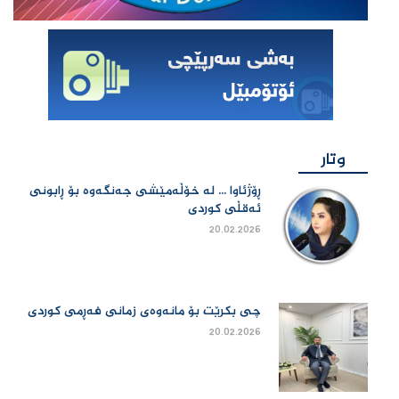
وتار
ڕۆژئاوا ... لە خۆڵەمێشی جەنگەوە بۆ ڕابونی
ئەقڵی کوردی
20.02.2026
چی بكرێت بۆ مانەوەی زمانی فەڕمی كوردی
20.02.2026