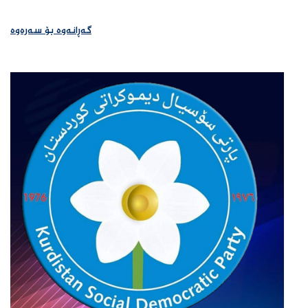
گەڕانەوە بۆ سەرەوە