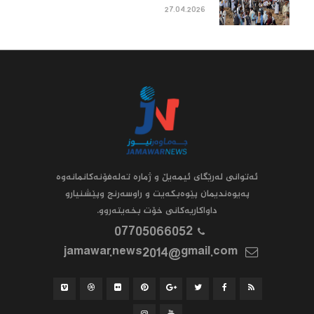
27.04.2026
ئه‌توانى له‌رێگاى ئیمه‌یڵ و ژماره‌ ته‌له‌فۆنه‌کانمانه‌وه‌
په‌یوه‌ندیمان پێوه‌بکه‌یت و راوسه‌رنج وپێشنیارو
داواکاریه‌کانى خۆت بخه‌یته‌روو.
07705066052
jamawar.news2014@gmail.com