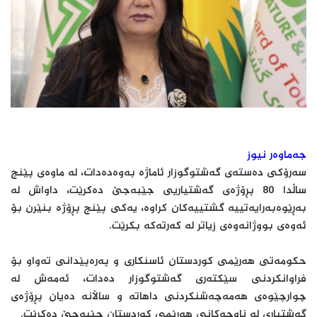
جەماوەر نیوز
سەرۆکی دەستەی گەشتوگوزار ئاماژە بەوەدەدات، لە ماوەی پێنج
ساڵدا 80 پڕۆژەی گەشتیاریی جێبەجێ دەکرێت، داواش لە
بەڕێوەبەرایەتییە گشتییەکان کراوە، یەکی پێنج پڕۆژە بنێرن بۆ
ئەوەی بووژانەوەی زیاتر لە کەرتەکە بکرێت.
حکومەتی هەرێمی کوردستان ئاسنکاری و پەرەپێدانی تەواو بۆ
فراوانکردنی سێکتەری گەشتوگوزار دەدات، ئەمەش لە
چوارچێوەی هەمەچەشنکردنی داهاتە و ساڵانە دەیان پڕۆژەی
گەشتیاری لە ناوچەکانی هەرێمی کوردستان جێبەجێ دەکرێت.