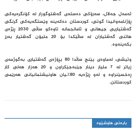
ئەمەل جەلال، سەرۆکی دەستەی گەشتوگوزار لە کۆنگرەیەکی
ڕۆژنامەوانیدا گوتی، کوردستان دەکەینە وێستگەیەکی گرنگی
گەشتیاریی جیهانی و ئامانجمانە تاوەکو ساڵی 2030 ڕێژەی
هاتنی گەشتیاران لە ساڵێکدا بۆ 20 ملیۆن گەشتیار بەرز
بکەینەوە.
وتیشی، لەماوەی پێنج ساڵدا 80 پڕۆژەی گەشتیاری بەگوژمەی
زیاتر لە 7 ملیار دینار جێبەجێکراون و 20 هەزار هەلی کار
ڕەخسێنراوە و لەو ڕێژەیە 80٪ـیان هاونیشتمانیانی هەرێمی
کوردستانن.
بابەتی هاوشێوە