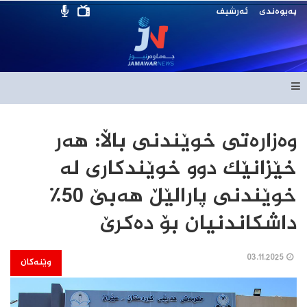
پەیوەندی
ئەرشیف
وەزارەتی خوێندنی باڵا: هەر
خێزانێك دوو خوێندكاری لە
خوێندنی پارالێڵ هەبێ 50٪
داشكاندنیان بۆ دەكرێ
03.11.2025
وێنەکان