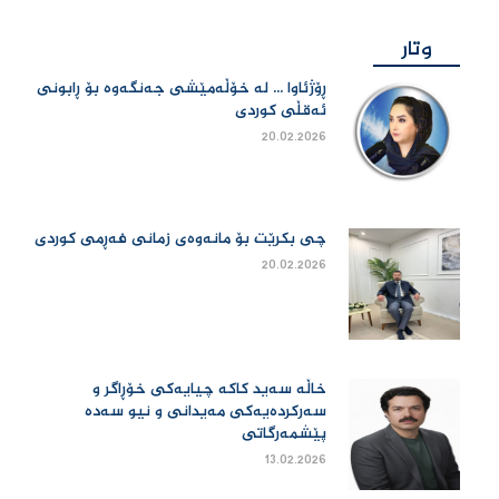
وتار
ڕۆژئاوا ... لە خۆڵەمێشی جەنگەوە بۆ ڕابونی
ئەقڵی کوردی
20.02.2026
چی بكرێت بۆ مانەوەی زمانی فەڕمی كوردی
20.02.2026
خاڵە سەید کاکە چیایەکی خۆڕاگر و
سەرکردەیەکی مەیدانی و نیو سەدە
پێشمەرگاتی
13.02.2026