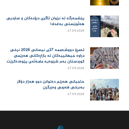
پێشمەرگە لە نێوان ئاگری درۆنەکان و ساردیی
هەڵوێستی بەغدادا
27.04.2026
ئەمڕۆ دووشەممە 27ی نیسانی 2026 نرخی
دراوە جیهانییەكان لە بازاڕەكانی هەرێمی
كوردستان بەم شێوەیە مامەڵەی پێوەدەكرێت
27.04.2026
حاجیانی هەرێم دەتوانن دوو هەزار دۆلار
بەنرخی فەرمی وەربگرن
27.04.2026