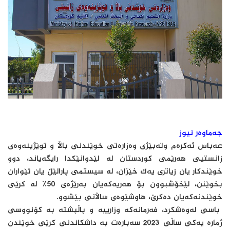
جەماوەر نیوز
عەباس ئەكرەم وتەبێژی وەزارەتی خوێندنی باڵا و توێژینەوەی
زانستیی هەرێمی كوردستان لە لێدوانێكدا رایگەیاند، دوو
خوێندكار یان زیاتری یەك خێزان، لە سیستمی پارالێڵ یان ئێواران
بخوێنن، لێخۆشبوون بۆ هەریەكەیان بەرێژەی 50٪ لە كرێی
خوێندنەكەیان دەكرێ، هاوشێوەی ساڵانی پێشوو.
باسی لەوەشكرد، فەرمانەكە وزارییە و پاڵپشتە بە كۆنووسی
ژمارە یەكی ساڵی 2023 سەبارەت بە داشكاندنی كرێی خوێندن