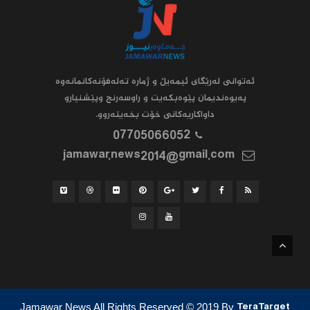
ئه‌توانى له‌رێگاى ئیمه‌یڵ و ژماره‌ ته‌له‌فۆنه‌کانمانه‌وه‌
په‌یوه‌ندیمان پێوه‌بکه‌یت و راوسه‌رنج وپێشنیارو
داواکاریه‌کانى خۆت بخه‌یته‌روو.
07705066052
jamawar.news2014@gmail.com
Jamawar News All Rights Reserved
© 2019
By
TeraTarget