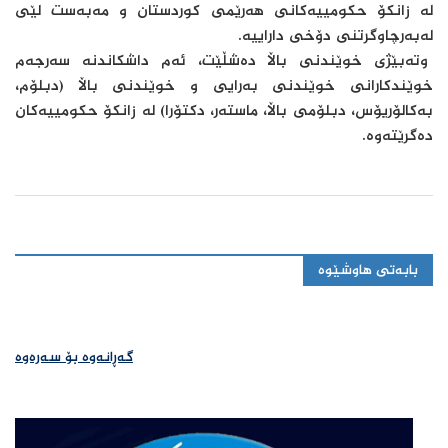
لە زانكۆ حكومییەكانی هەرێمی كوردستان و مەبەست لێی
لەبەرچاوگرتنی دۆخی داراییە.
وتەبێژی خوێندنی باڵا دەشڵێت، ئەم داشكاندنە سەرجەم
خوێندكارانی خوێندنی بەرایی و خوێندنی باڵا (دبلۆم،
بەكالۆریۆس، دبلۆمی باڵا، ماستەر، دكتۆرا) لە زانكۆ حكومییەكان
دەگرێتەوە.
بابەتی هاوشێوە
گەڕانەوە بۆ سەرەوە