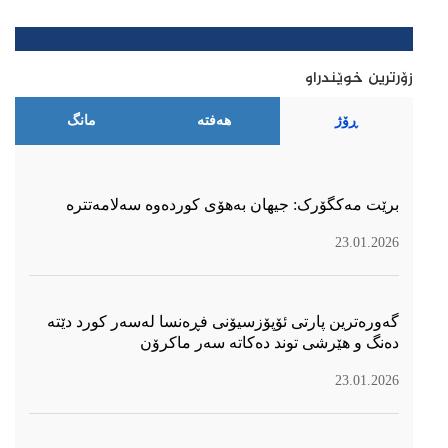
زۆرترین خوێندراو
ڕۆژ
هەفتە
مانگ
برێت مەکگۆرک: جیهان بەهۆی کوردەوە سەلامەتترە
23.01.2026
گەورەترین پارتی ئۆپۆزسیۆنی فڕەنسا لەسەر كورد دێتە
دەنگ و هێرشی توند دەكاتە سەر ماكرۆن
23.01.2026