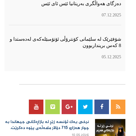
دەزگای هەواڵگری بەریتانیا ئێس ئای ئێس
07.12.2025
شۆفێرێک لە سلێمانی کۆنترۆڵی ئۆتۆمبێلەکەی لەدەستدا و
8 کەس برینداربوون
05.12.2025
سۆسیال میدیا
نرخی یەك ئۆنسە زێڕ لە بازاڕەكانی جیهاندا بە
چوار هەزارو 715 دۆلار مامەڵەی پێوە دەكرێت.
10.05.2026