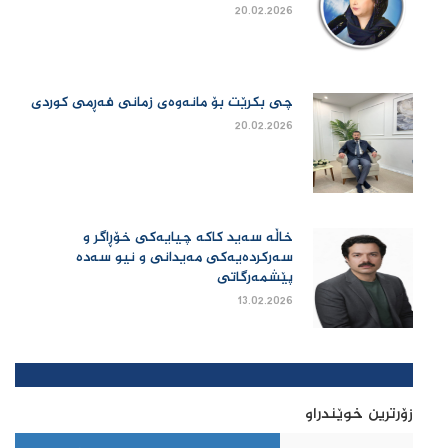
20.02.2026
چی بكرێت بۆ مانەوەی زمانی فەڕمی كوردی
20.02.2026
خاڵە سەید کاکە چیایەکی خۆڕاگر و
سەرکردەیەکی مەیدانی و نیو سەدە
پێشمەرگاتی
13.02.2026
زۆرترین خوێندراو