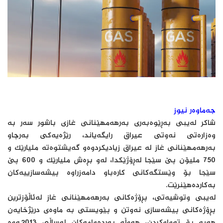
جەماوەر نیوز
شاكر لەیبی بەڕێوەبەری بەرهەمهێنانی غازی باشور سەر بە
وەزارەتی نەوتی عیراق رایگەیاند، رێژەیەكی بەرچاو
بەرهەمهێنانی غاز لە عیراق زیادیكردوەو گەیشتوەتە ملیارێك و
750 ملیۆن پێ سێجا لەڕۆژێكدا، لەو بڕەش ملیارێك و 600 پێ
سێجا بۆ وێستگەكانی كارەباو دامەزراوە پیشەسازییەكان
بەكاردەهێنرێت.
لەیبی وتوشیەتی، پڕۆژەكانی بەرهەمهێنانی غاز لەئاڵۆزترین
پڕۆژەكانی پیشەسازی نەوتن و پێویستی بە ماوەی درێژخایەن