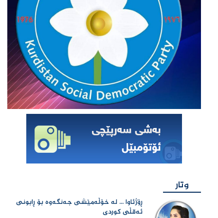
وتار
ڕۆژئاوا ... لە خۆڵەمێشی جەنگەوە بۆ ڕابونی
ئەقڵی کوردی