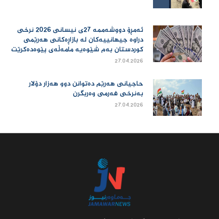
ئەمڕۆ دووشەممە 27ی نیسانی 2026 نرخی
دراوە جیهانییەكان لە بازاڕەكانی هەرێمی
كوردستان بەم شێوەیە مامەڵەی پێوەدەكرێت
27.04.2026
حاجیانی هەرێم دەتوانن دوو هەزار دۆلار
بەنرخی فەرمی وەربگرن
27.04.2026