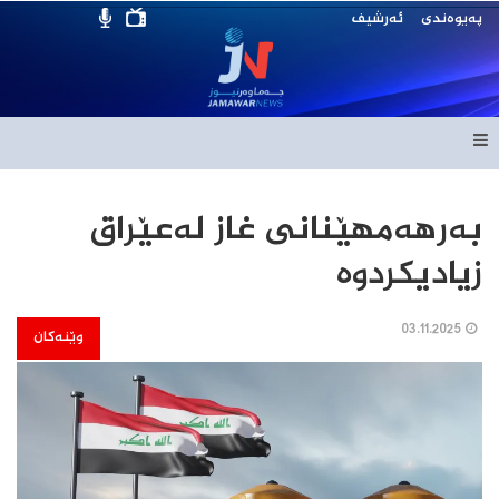
پەیوەندی
ئەرشیف
بەرهەمهێنانی غاز لەعێراق
زیادیكردوە
03.11.2025
وێنەکان