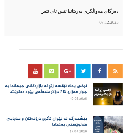
دەزگای هەواڵگری بەریتانیا ئێس ئای ئێس
07.12.2025
سۆسیال میدیا
نرخی یەك ئۆنسە زێڕ لە بازاڕەكانی جیهاندا بە
چوار هەزارو 715 دۆلار مامەڵەی پێوە دەكرێت.
10.05.2026
پێشمەرگە لە نێوان ئاگری درۆنەکان و ساردیی
هەڵوێستی بەغدادا
27.04.2026