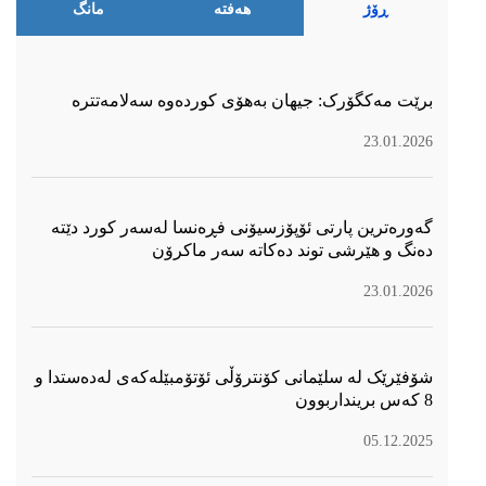
ڕۆژ
هەفتە
مانگ
برێت مەکگۆرک: جیهان بەهۆی کوردەوە سەلامەتترە
23.01.2026
گەورەترین پارتی ئۆپۆزسیۆنی فڕەنسا لەسەر كورد دێتە
دەنگ و هێرشی توند دەكاتە سەر ماكرۆن
23.01.2026
شۆفێرێک لە سلێمانی کۆنترۆڵی ئۆتۆمبێلەکەی لەدەستدا و
8 کەس برینداربوون
05.12.2025