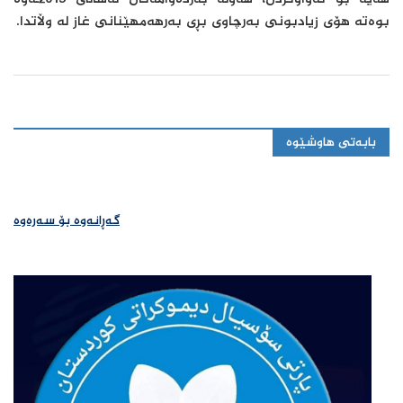
هەیە بۆ تەواوكردن، هەوڵە بەردەوامەكان لەساڵی 2013ـەوە
بوەتە هۆی زیادبونی بەرچاوی بڕی بەرهەمهێنانی غاز لە وڵاتدا.
بابەتی هاوشێوە
گەڕانەوە بۆ سەرەوە