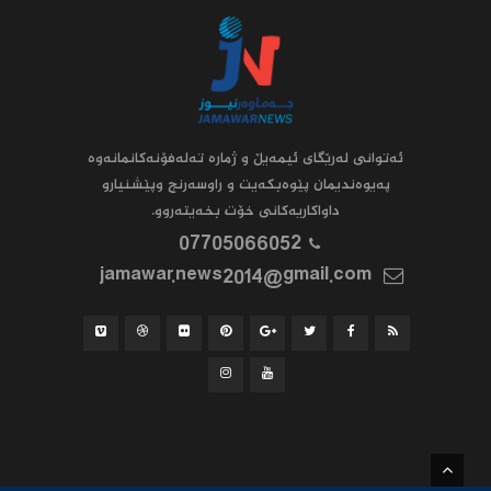
ئه‌توانى له‌رێگاى ئیمه‌یڵ و ژماره‌ ته‌له‌فۆنه‌کانمانه‌وه‌
په‌یوه‌ندیمان پێوه‌بکه‌یت و راوسه‌رنج وپێشنیارو
داواکاریه‌کانى خۆت بخه‌یته‌روو.
07705066052
jamawar.news2014@gmail.com