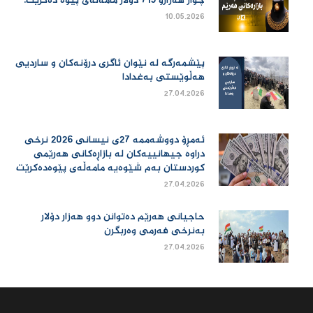
چوار هەزارو 715 دۆلار مامەڵەی پێوە دەكرێت.
10.05.2026
پێشمەرگە لە نێوان ئاگری درۆنەکان و ساردیی
هەڵوێستی بەغدادا
27.04.2026
ئەمڕۆ دووشەممە 27ی نیسانی 2026 نرخی
دراوە جیهانییەكان لە بازاڕەكانی هەرێمی
كوردستان بەم شێوەیە مامەڵەی پێوەدەكرێت
27.04.2026
حاجیانی هەرێم دەتوانن دوو هەزار دۆلار
بەنرخی فەرمی وەربگرن
27.04.2026