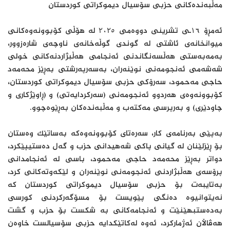
مەڵبەندەکانی حزبی سۆسیال دیموکراتی کوردستان
ئەمڕۆ ۱٦ـی تشرینی دووەمی ۲٠۲٥ لە هۆڵی کۆبوونەوەکانی
میوانخانەی ئاشتی لە گوندی گوڵەخانەی ناوچەی شارەزوور،
بەمەبەستی هەڵسەنگاندنی ئەنجامی هەڵبژاردنەکانی خولی
شەشەمی ئەنجومەنی نوێنەران، بەسەرپەرشتی بەڕێز محەمەد
حاجی مەحمود، سەرۆکی حزبی سۆسیال دیموکراتی کوردستان،
کۆبوونەوەی هەردوو ئەنجومەنی (سەرکردایەتی) و (ڕاوێژکاری و
چاودێری) و بەرپرسی مەکتەب و مەڵبەندەکان بەڕێوەچوو.
بەپێی بەرنامەی کار، سەرەتای کۆبوونەوەکە بەساتێک وەستان
بۆ ڕێزلێنان لە گیانی پاکی شەهیدانی حزب و گەل دەستیپێکرد،
دواتر بەڕێز محەمەد حاجی مەحمود، باسی لە ئەنجامدانی
پرۆسەی هەڵبژاردنی ئەنجومەنی نوێنەران و لێکەوتەکانی کرد،
بەتایبەت بۆ حزبی سۆسیال دیموکراتی کوردستان کە
نەیتوانیوە دەنگی پێویست بۆ مسۆگەرکردنی کورسی
بەدەستبهێنێت و ئەنجامەکانی بە شکست بۆ حزب و گشت
هەڤاڵان ئەژمارکرد، ئەوە لەکاتێکدایە حزبی سۆسیالست خاوەن