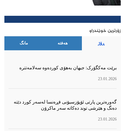
زۆرترین خوێندراو
ڕۆژ
هەفتە
مانگ
برێت مەکگۆرک: جیهان بەهۆی کوردەوە سەلامەتترە
23.01.2026
گەورەترین پارتی ئۆپۆزسیۆنی فڕەنسا لەسەر كورد دێتە
دەنگ و هێرشی توند دەكاتە سەر ماكرۆن
23.01.2026