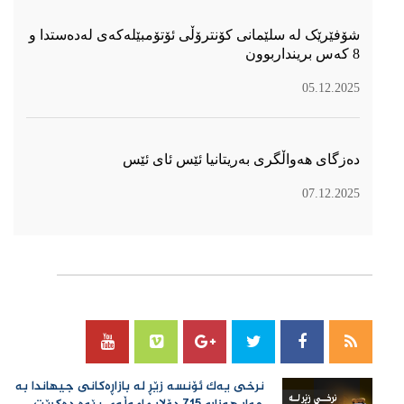
شۆفێرێک لە سلێمانی کۆنترۆڵی ئۆتۆمبێلەکەی لەدەستدا و
8 کەس برینداربوون
05.12.2025
دەزگای هەواڵگری بەریتانیا ئێس ئای ئێس
07.12.2025
سۆسیال میدیا
نرخی یەك ئۆنسە زێڕ لە بازاڕەكانی جیهاندا بە