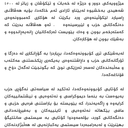
مێژوویەکی دوور و درێژە لە خەبات و تێکۆشان و زیاتر لە ٤٥٠٠
شەهیدی بەخشیوە لەپێناو ئازادی ئەم خاکەدا، بۆیە هەڤاڵانی
ڕاسپارد لێکۆڵینەوەی ورد بکرێت لە هۆکاری کەمبوونەوەی
دەنگەکانی حزب و لێپرسینەوە . ئەو هەڤاڵانە بدرێت کە
کەمتەرخەم بوون و وەک پێویست ئەرکەکانیان ڕانەپەڕاندووە و
بەشێک بوون لە هۆکارەکان.
لەبەشێکی تری کۆبوونەوەکەدا، بڕیاردرا بە گۆڕانکاری لە دەزگا و
ئۆرگانەکانی حزب و داڕاشتنەوەی پەیکەری ڕێکخستنی مەکتەب
و مەڵبەندەکان لەسەر تەرزێکی نوێ کە بگونجێت لەگەڵ دۆخ و
قۆناغەکەدا.
لە کۆتایی کۆبوونەوەکەدا، تەئکید لە سیاسەتی نەگۆڕی حزب
پەیوەست بە بنەما دیموکراسی و نەتەوەیی و نیشتمانییەکان
کرایەوە و ڕاگەیەندرا، کە پێویستە بۆ پاراستنی فرەیی حزبی و
مافی پێکهاتە نەتەوەیی و ئاینییەکان و بەفیڕۆنەدانی
دەنگەکانی کورد، بۆلەمەودوا کۆتایی بە سیستمی سانتلیگۆ
بهێنرێت و لەبەرامبەردا سیستمی یەکبازنەیی لە هەڵبژاردنەکان