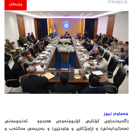
17.11.2025
وێنەکان
جەماوەر نیوز
راگەیەندراوی کۆتایی کۆبوونەوەی هەردوو ئەنجومەنی
(سەرکردایەتی) و (ڕاوێژکاری و چاودێری) و بەرپرسی مەکتەب و