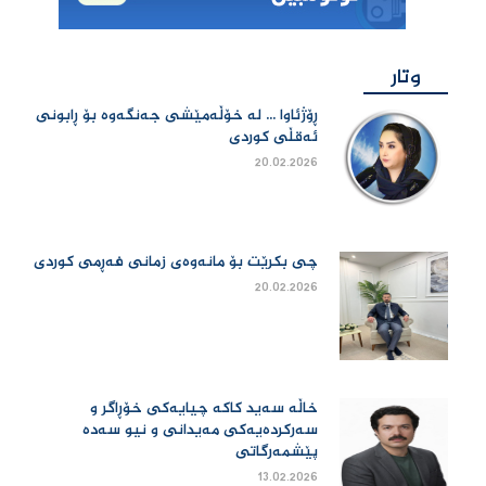
وتار
ڕۆژئاوا ... لە خۆڵەمێشی جەنگەوە بۆ ڕابونی
ئەقڵی کوردی
20.02.2026
چی بكرێت بۆ مانەوەی زمانی فەڕمی كوردی
20.02.2026
خاڵە سەید کاکە چیایەکی خۆڕاگر و
سەرکردەیەکی مەیدانی و نیو سەدە
پێشمەرگاتی
13.02.2026