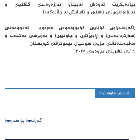
پیادەبکرێت ئەوەش لەپێناو بەرژەوەندی گشتیی و
بەرقەراربوونی ئاشتی و ئاسایش لە وڵاتەکەدا.
راگەیەندراوی کۆتایی کۆبوونەوەی هەردوو ئەنجومەنی
(سەرکردایەتی) و (ڕاوێژکاری و چاودێری) و بەرپرسی مەکتەب و
مەڵبەندەکانی حزبی سۆسیال دیموکراتی کوردستان
۱٦ـی تشرینی دووەمی ۲٠۲٥
بابەتی هاوشێوە
گەڕانەوە بۆ سەرەوە