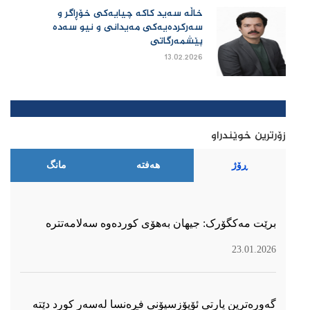
خاڵە سەید کاکە چیایەکی خۆڕاگر و
سەرکردەیەکی مەیدانی و نیو سەدە
پێشمەرگاتی
13.02.2026
زۆرترین خوێندراو
ڕۆژ
هەفتە
مانگ
برێت مەکگۆرک: جیهان بەهۆی کوردەوە سەلامەتترە
23.01.2026
گەورەترین پارتی ئۆپۆزسیۆنی فڕەنسا لەسەر كورد دێتە