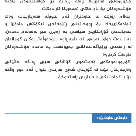
حکوومەتی ڤەنزوێلا وەک پردێک بۆ گواستنەوەی ماددە
هۆشبەرەکان بۆ ناو خاکی ئەمەریکا کار دەکات.
بەڵام زۆرێک لە چاودێران ئەم جووڵە سەربازییانە وەک
ئامادەکارییەک بۆ ڕووخاندنی ڕژێمەکەی نیکۆلاس مادۆرۆ و
سەپاندنی گۆڕانکاریی سیاسی بە زەبری هێز لەقەڵەم دەدەن،
بەتایبەت دوای ئەوەی کە دامەزراوە نێودەوڵەتییەکان گومانیان
لە ڕاستیی پرۆپاگەندەکانی پەیوەست بە ماددە هۆشبەرەکان
دروست کردووە.
کۆبوونەوەکەی ئەمشەوی کۆشکی سپی ڕەنگە خاڵێکی
وەرچەرخان بێت لە گۆڕینی شەڕی ساردـی نێوان ئەم دوو وڵاتە
بۆ پێکدادانێکی سەربازیی ڕاستەوخۆ.
بابەتی هاوشێوە