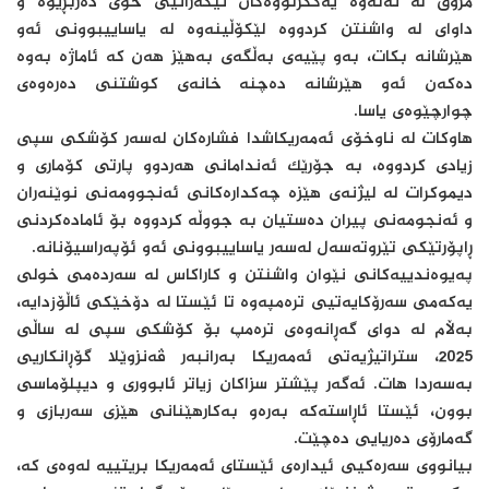
مرۆڤ لە نەتەوە یەکگرتووەکان نیگەرانیی خۆی دەربڕیوە و
داوای لە واشنتن کردووە لێکۆڵینەوە لە یاساییبوونی ئەو
هێرشانە بکات، بەو پێیەی بەڵگەی بەهێز هەن کە ئاماژە بەوە
دەکەن ئەو هێرشانە دەچنە خانەی کوشتنی دەرەوەی
چوارچێوەی یاسا.
هاوکات لە ناوخۆی ئەمەریکاشدا فشارەکان لەسەر کۆشکی سپی
زیادی کردووە، بە جۆرێک ئەندامانی هەردوو پارتى کۆماری و
دیموکرات لە لیژنەی هێزە چەکدارەکانی ئەنجوومەنی نوێنەران
و ئەنجومەنی پیران دەستیان بە جووڵە کردووە بۆ ئامادەکردنی
ڕاپۆرتێکی تێروتەسەل لەسەر یاساییبوونی ئەو ئۆپەراسیۆنانە.
پەیوەندییەکانی نێوان واشنتن و کاراکاس لە سەردەمی خولی
یەکەمی سەرۆکایەتیی ترەمپەوە تا ئێستا لە دۆخێکی ئاڵۆزدایە،
بەڵام لە دوای گەڕانەوەی ترەمپ بۆ کۆشکی سپی لە ساڵی
2025، ستراتیژیەتی ئەمەریکا بەرانبەر ڤەنزوێلا گۆڕانکاریی
بەسەردا هات. ئەگەر پێشتر سزاکان زیاتر ئابووری و دیپلۆماسی
بوون، ئێستا ئاڕاستەکە بەرەو بەکارهێنانی هێزی سەربازی و
گەمارۆی دەریایی دەچێت.
بیانووی سەرەکیی ئیدارەی ئێستای ئەمەریکا بریتییە لەوەی کە،