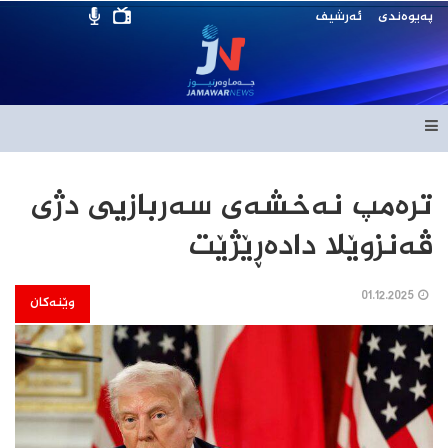
پەیوەندی
ئەرشیف
ترەمپ نەخشەی سەربازیی دژی
ڤەنزوێلا دادەڕێژێت
01.12.2025
وێنەکان