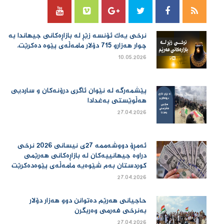
نرخی یەك ئۆنسە زێڕ لە بازاڕەكانی جیهاندا بە
چوار هەزارو 715 دۆلار مامەڵەی پێوە دەكرێت.
10.05.2026
پێشمەرگە لە نێوان ئاگری درۆنەکان و ساردیی
هەڵوێستی بەغدادا
27.04.2026
ئەمڕۆ دووشەممە 27ی نیسانی 2026 نرخی
دراوە جیهانییەكان لە بازاڕەكانی هەرێمی
كوردستان بەم شێوەیە مامەڵەی پێوەدەكرێت
27.04.2026
حاجیانی هەرێم دەتوانن دوو هەزار دۆلار
بەنرخی فەرمی وەربگرن
27.04.2026