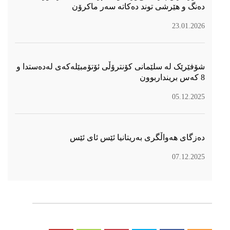
دەنگ و هێرشی توند دەكاتە سەر ماكرۆن
23.01.2026
شۆفێرێک لە سلێمانی کۆنترۆڵی ئۆتۆمبێلەکەی لەدەستدا و
8 کەس برینداربوون
05.12.2025
دەزگای هەواڵگری بەریتانیا ئێس ئای ئێس
07.12.2025
سۆسیال میدیا