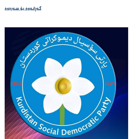
گەڕانەوە بۆ سەرەوە