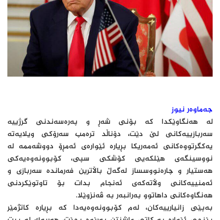
جەماوەر نیوز
لە هەنگاوێکدا کە بۆنی شەڕ و پەرەسەندنی گرژییە
سەربازییەکانی لێ دێت، دۆناڵد ترەمپ سەرۆکی ویلایەتە
یەکگرتووەکانی ئەمەریکا بڕیارە ئێوارەی ئەمڕۆ دووشەممە لە
نووسینگەی هێلکەیی کۆشکی سپی، کۆبوونەوەیەکی
هەستیار و چارەنووسساز لەگەڵ باڵاترین فەرماندە سەربازی و
ئەمنییەکانی وڵاتەکەی ئەنجام بدات بۆ تاوتوێکردنی
هەنگاوەکانی داهاتوو بەرانبەر بە ڤەنزوێلا.
بەپێی زانیارییەکان، لەم کۆبوونەوەیەدا کە بڕیارە کاتژمێر