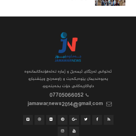
ئه‌توانى له‌رێگاى ئیمه‌یڵ و ژماره‌ ته‌له‌فۆنه‌کانمانه‌وه‌
په‌یوه‌ندیمان پێوه‌بکه‌یت و راوسه‌رنج وپێشنیارو
داواکاریه‌کانى خۆت بخه‌یته‌روو.
07705066052
jamawar.news2014@gmail.com