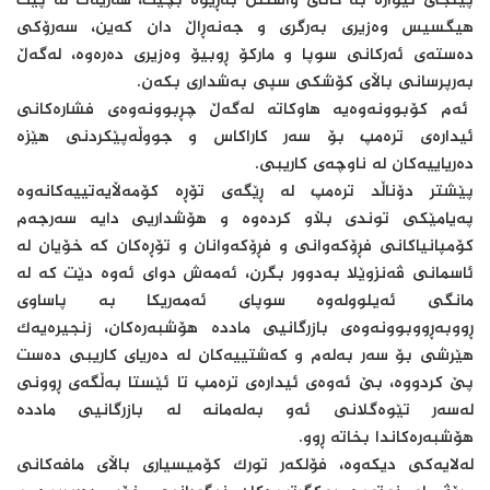
پێنجی ئێوارە بە کاتی واشنتن بەڕێوە بچێت، هەریەک لە پیت
هیگسیس وەزیری بەرگری و جەنەڕاڵ دان کەین، سەرۆکی
دەستەی ئەرکانی سوپا و مارکۆ ڕوبیۆ وەزیری دەرەوە، لەگەڵ
بەرپرسانی باڵای کۆشکی سپی بەشداری بکەن.
ئەم کۆبوونەوەیە هاوکاتە لەگەڵ چڕبوونەوەی فشارەکانی
ئیدارەی ترەمپ بۆ سەر کاراکاس و جووڵەپێکردنی هێزە
دەریاییەکان لە ناوچەی کاریبی.
پێشتر دۆناڵد ترەمپ لە ڕێگەی تۆڕە کۆمەڵایەتییەکانەوە
پەیامێکی توندی بڵاو کردەوە و هۆشداریی دایە سەرجەم
کۆمپانیاکانی فڕۆکەوانی و فڕۆکەوانان و تۆڕەکان کە خۆیان لە
ئاسمانی ڤەنزوێلا بەدوور بگرن، ئەمەش دوای ئەوە دێت کە لە
مانگی ئەیلوولەوە سوپای ئەمەریکا بە پاساوی
ڕووبەڕووبوونەوەی بازرگانیی ماددە هۆشبەرەکان، زنجیرەیەک
هێرشی بۆ سەر بەلەم و کەشتییەکان لە دەریای کاریبی دەست
پێ کردووە، بێ ئەوەی ئیدارەی ترەمپ تا ئێستا بەڵگەی ڕوونی
لەسەر تێوەگلانی ئەو بەلەمانە لە بازرگانیی ماددە
هۆشبەرەکاندا بخاتە ڕوو.
لەلایەکی دیکەوە، فۆلکەر تورک کۆمیسیاری باڵای مافەکانی