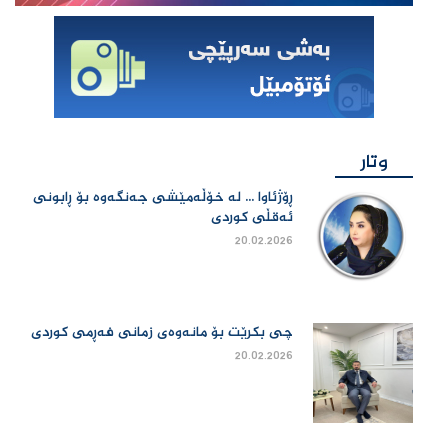
وتار
ڕۆژئاوا ... لە خۆڵەمێشی جەنگەوە بۆ ڕابونی
ئەقڵی کوردی
20.02.2026
چی بكرێت بۆ مانەوەی زمانی فەڕمی كوردی
20.02.2026