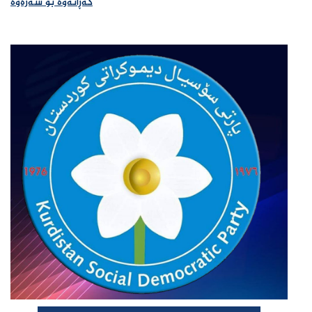
گەڕانەوە بۆ سەرەوە