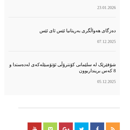
23.01.2026
دەزگای هەواڵگری بەریتانیا ئێس ئای ئێس
07.12.2025
شۆفێرێک لە سلێمانی کۆنترۆڵی ئۆتۆمبێلەکەی لەدەستدا و
8 کەس برینداربوون
05.12.2025
سۆسیال میدیا