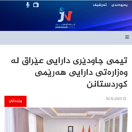
پەیوەندی
ئەرشیف
تیمی چاودێری دارایی عێراق لە
وەزارەتی دارایی هەرێمی
کوردستانن
02.12.2025
وێنەکان