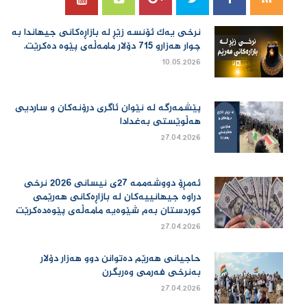
نرخی یەك ئۆنسە زێڕ لە بازاڕەكانی جیهاندا بە
چوار هەزارو 715 دۆلار مامەڵەی پێوە دەكرێت.
10.05.2026
پێشمەرگە لە نێوان ئاگری درۆنەکان و ساردیی
هەڵوێستی بەغدادا
27.04.2026
ئەمڕۆ دووشەممە 27ی نیسانی 2026 نرخی
دراوە جیهانییەكان لە بازاڕەكانی هەرێمی
كوردستان بەم شێوەیە مامەڵەی پێوەدەكرێت
27.04.2026
حاجیانی هەرێم دەتوانن دوو هەزار دۆلار
بەنرخی فەرمی وەربگرن
27.04.2026