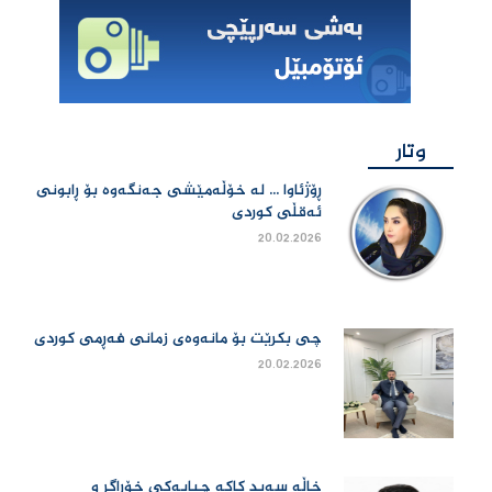
وتار
ڕۆژئاوا ... لە خۆڵەمێشی جەنگەوە بۆ ڕابونی
ئەقڵی کوردی
20.02.2026
چی بكرێت بۆ مانەوەی زمانی فەڕمی كوردی
20.02.2026
خاڵە سەید کاکە چیایەکی خۆڕاگر و