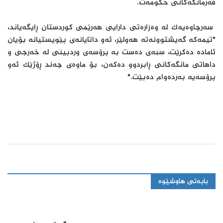
فەرمانگەکانی حکومەت.
سەرچاوەیەک لە وەزارەتی دارایی هەرێمی کوردستان ڕایگەیاند،
"تیمەکە گەیشتوونەتە هەولێر، ئەو داتایانەی پێویستیانە بۆیان
ئامادە دەکرێت، سبەی دەست بە پرۆسەی وردبینی لە خەرجی و
داهاتی مانگەکانی ڕابردوو دەکەن، بۆ ماوەی چەند ڕۆژێک ئەو
پرۆسەیە بەردەوام دەبێت."
بابەتی هاوشێوە