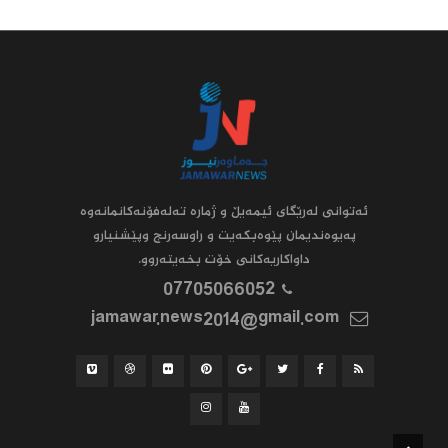
ئه‌توانى له‌رێگاى ئیمه‌یڵ و ژماره‌ ته‌له‌فۆنه‌کانمانه‌وه‌
په‌یوه‌ندیمان پێوه‌بکه‌یت و راوسه‌رنج وپێشنیارو
داواکاریه‌کانى خۆت بخه‌یته‌روو.
07705066052
jamawar.news2014@gmail.com