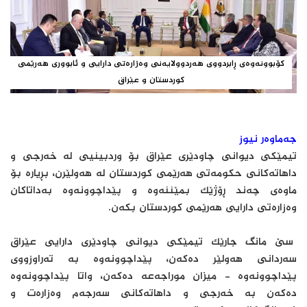
کۆبوونەوەی ڕابردووی هەردوولایەنی وەزارەتی دارایی و ئابووری هەرێمی
کوردستان و عێراق
جەماوەر نیوز
تیمێکی دیوانی چاودێری عێراق بۆ وردبینیی لە خەرجی و
داهاتەکانی حکومەتی هەرێمی کوردستان لە هەولێرن، بڕیارە بۆ
ماوەی چەند ڕۆژێک بمێننەوە و پێداچوونەوە بەداتاکان
وەزارەتی دارایی هەرێمی کوردستان بکەن.
سێ مانگ جارێک تیمێکی دیوانی چاودێری دارایی عێراق
سەردانی هەولێر دەکەن، پێداچوونەوە بە تەراوزووی
پێداچوونەوە - میزان موراجەعە دەکەن، واتا پێداچوونەوە
دەکەن بە خەرجی و داهاتەکانی سەرجەم وەزارەت و