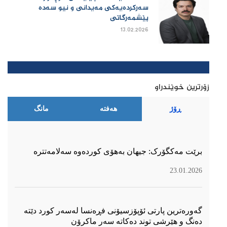
سەرکردەیەکی مەیدانی و نیو سەدە
پێشمەرگاتی
13.02.2026
زۆرترین خوێندراو
ڕۆژ
هەفتە
مانگ
برێت مەکگۆرک: جیهان بەهۆی کوردەوە سەلامەتترە
23.01.2026
گەورەترین پارتی ئۆپۆزسیۆنی فڕەنسا لەسەر كورد دێتە
دەنگ و هێرشی توند دەكاتە سەر ماكرۆن