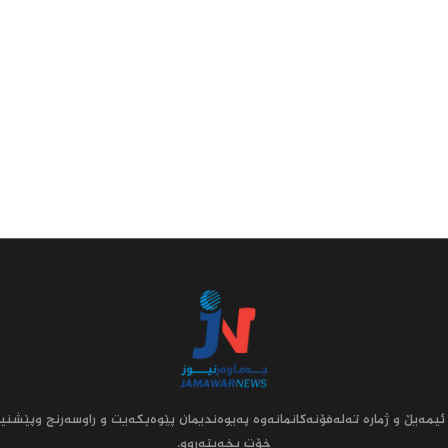
ئیمه‌یڵ و ژماره‌ ته‌له‌فۆنه‌کانمانه‌وه‌ په‌یوه‌ندیمان پێوه‌بکه‌یت و راوسه‌رنج وپێشنیا
خۆت بخه‌یته‌روو.