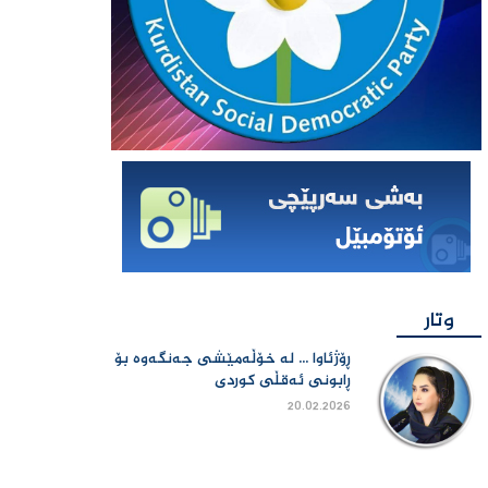
وتار
ڕۆژئاوا ... لە خۆڵەمێشی جەنگەوە بۆ
ڕابونی ئەقڵی کوردی
20.02.2026