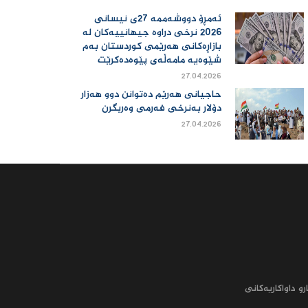
ئەمڕۆ دووشەممە 27ی نیسانی
2026 نرخی دراوە جیهانییەكان لە
بازاڕەكانی هەرێمی كوردستان بەم
شێوەیە مامەڵەی پێوەدەكرێت
27.04.2026
حاجیانی هەرێم دەتوانن دوو هەزار
دۆلار بەنرخی فەرمی وەربگرن
27.04.2026
رو داواکاریه‌کانى