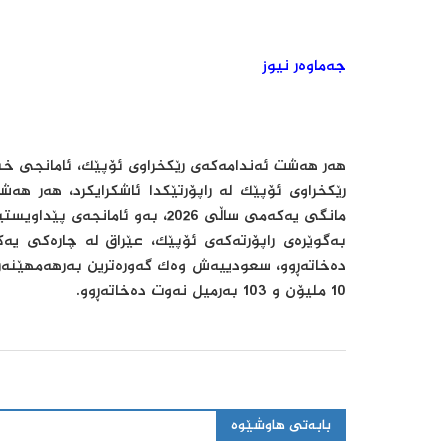
جەماوەر نیوز
هەر هەشت ئەندامەکەی رێکخراوی ئۆپێک، ئامانجی خستن
رێکخراوی ئۆپێک لە راپۆرتێکدا ئاشکرایکرد، هەر هە
مانگی یەکەمی ساڵی 2026، بەو ئامانجەی پێداویستییەکانی جیهان لە وزە پڕبکرێتەوە و جێگری بە بازاڕ بدرێت.
دەخاتەڕوو، سعودییەش وەک گەورەترین بەرهەمهێنەری
10 ملیۆن و 103 بەرمیل نەوت دەخاتەڕوو.
بابەتی هاوشێوە