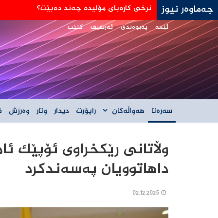
جەماوەر نیوز
جه‌ی دی ڤانس: هێڵی سورمان له‌دانوستانه‌كان له
ئێمە
پەیوەندی
ئەرشیف
کتێب
سەرەتا
هەواڵەکان
راپۆرت
دیدار
وتار
وەرزش
ف
وڵاتانی رێکخراوی ئۆپێک ئ
داهاتوویان پەسەندکرد
02.12.2025