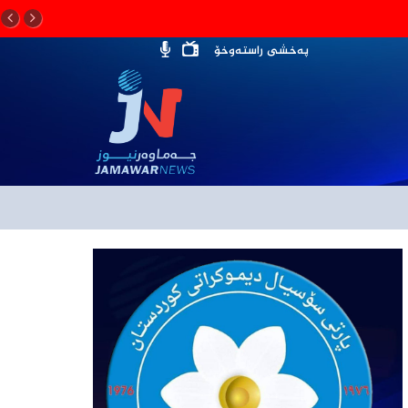
پەخشی راستەوخۆ