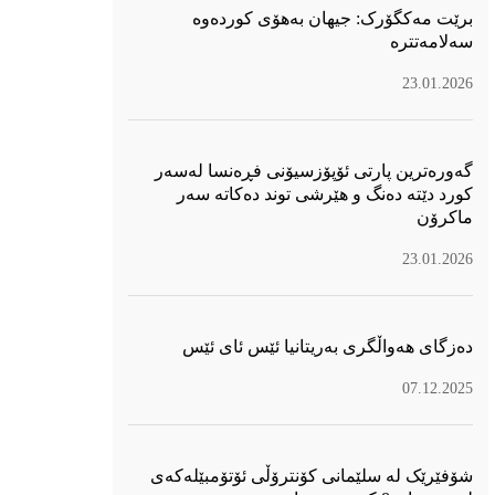
برێت مەکگۆرک: جیهان بەهۆی کوردەوە
سەلامەتترە
23.01.2026
گەورەترین پارتی ئۆپۆزسیۆنی فڕەنسا لەسەر
كورد دێتە دەنگ و هێرشی توند دەكاتە سەر
ماكرۆن
23.01.2026
دەزگای هەواڵگری بەریتانیا ئێس ئای ئێس
07.12.2025
شۆفێرێک لە سلێمانی کۆنترۆڵی ئۆتۆمبێلەکەی