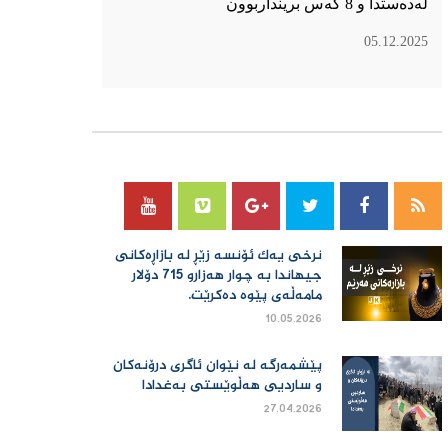
لەدەستدا و 8 کەس برینداربوون
05.12.2025
سۆسیال میدیا
نرخی یەك ئۆنسە زێڕ لە بازاڕەكانی
جیهاندا بە چوار هەزارو 715 دۆلار
مامەڵەی پێوە دەكرێت.
10.05.2026
پێشمەرگە لە نێوان ئاگری درۆنەکان
و ساردیی هەڵوێستی بەغدادا
27.04.2026