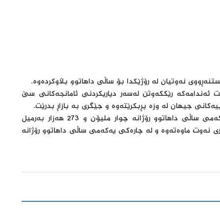
ەڕووی نەوتیان لە رۆژێکدا بۆ ساڵی داهاتوو بڵاوکردەوە.
شت ئەندامەکە رێککەوتن لەسەر دیاریکردنی ئامانجەکانی سێ
بەگوێرەی راپۆرتەکەی ئۆپێک، عێراق لە چارەکی یەکەمی ساڵی داهاتوو رۆژانە چوار ملیۆن و 273 هەزار بەرمیل
 نەوت ماوەتەوە و لە چارەکی یەکەمی ساڵی داهاتوو رۆژانە