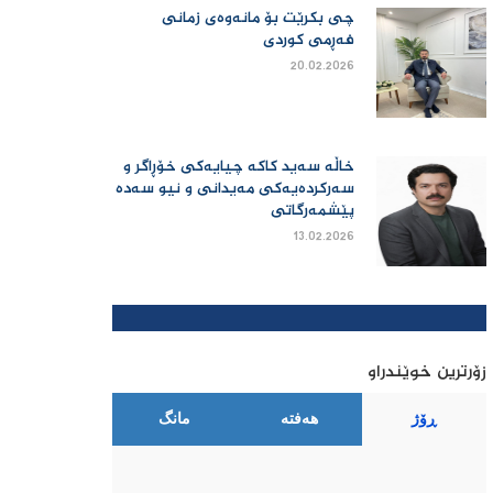
چی بكرێت بۆ مانەوەی زمانی
فەڕمی كوردی
20.02.2026
خاڵە سەید کاکە چیایەکی خۆڕاگر و
سەرکردەیەکی مەیدانی و نیو سەدە
پێشمەرگاتی
13.02.2026
زۆرترین خوێندراو
ڕۆژ
هەفتە
مانگ