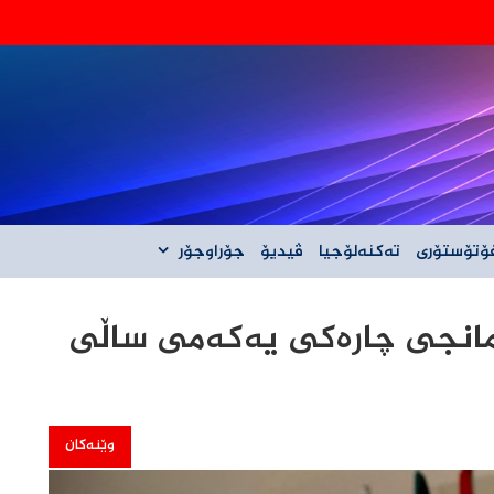
‌گه‌ڵ ئێران نیه‌
ۆتۆستۆری
تەکنەلۆجیا
ڤیدیۆ
جۆراوجۆر
امانجی چارەکی یەکەمی ساڵی
وێنەکان