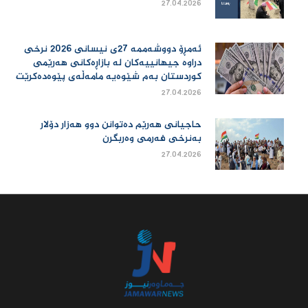
27.04.2026
ئەمڕۆ دووشەممە 27ی نیسانی 2026 نرخی
دراوە جیهانییەكان لە بازاڕەكانی هەرێمی
كوردستان بەم شێوەیە مامەڵەی پێوەدەكرێت
27.04.2026
حاجیانی هەرێم دەتوانن دوو هەزار دۆلار
بەنرخی فەرمی وەربگرن
27.04.2026