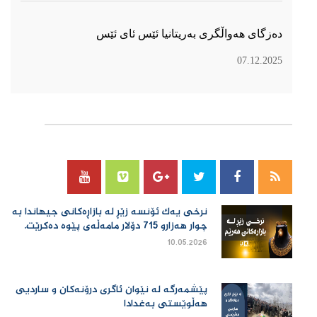
دەزگای هەواڵگری بەریتانیا ئێس ئای ئێس
07.12.2025
سۆسیال میدیا
نرخی یەك ئۆنسە زێڕ لە بازاڕەكانی جیهاندا بە
چوار هەزارو 715 دۆلار مامەڵەی پێوە دەكرێت.
10.05.2026
پێشمەرگە لە نێوان ئاگری درۆنەکان و ساردیی
هەڵوێستی بەغدادا