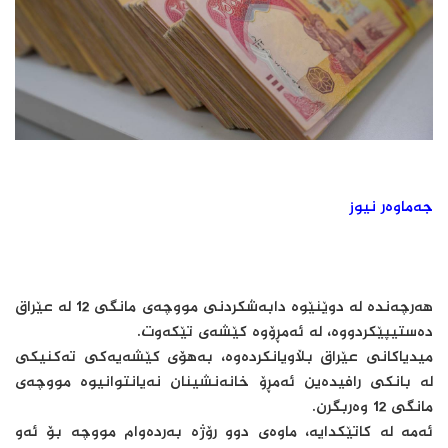
جەماوەر نیوز
هەرچەندە لە دوێنێوە دابەشکردنی مووچەی مانگی 12 لە عێراق
دەستیپێکردووە، لە ئەمڕۆوە کێشەی تێکەوت.
میدیاکانی عێراق بڵاویانکردەوە، بەهۆی کێشەیەکی تەکنیکی
لە بانکی رافیدەین ئەمڕۆ خانەنشینان نەیانتوانیوە مووچەی
مانگی 12 وەربگرن.
ئەمە لە کاتێکدایە، ماوەی دوو رۆژە بەردەوام مووچە بۆ ئەو