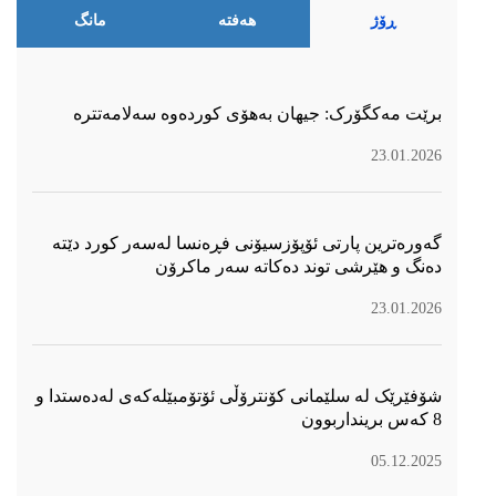
ڕۆژ
هەفتە
مانگ
برێت مەکگۆرک: جیهان بەهۆی کوردەوە سەلامەتترە
23.01.2026
گەورەترین پارتی ئۆپۆزسیۆنی فڕەنسا لەسەر كورد دێتە
دەنگ و هێرشی توند دەكاتە سەر ماكرۆن
23.01.2026
شۆفێرێک لە سلێمانی کۆنترۆڵی ئۆتۆمبێلەکەی لەدەستدا و
8 کەس برینداربوون
05.12.2025