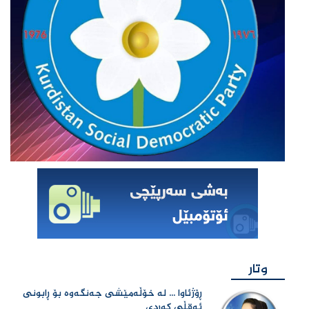
وتار
ڕۆژئاوا ... لە خۆڵەمێشی جەنگەوە بۆ ڕابونی
ئەقڵی کوردی