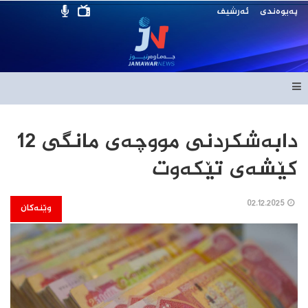
پەیوەندی
ئەرشیف
دابەشکردنی مووچەی مانگی 12
کێشەی تێکەوت
02.12.2025
وێنەکان