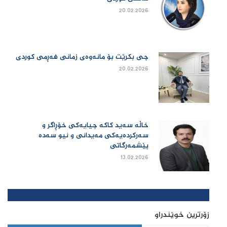
20.02.2026
چی بكرێت بۆ مانەوەی زمانی فەڕمی كوردی
20.02.2026
خاڵە سەید کاکە چیایەکی خۆڕاگر و
سەرکردەیەکی مەیدانی و نیو سەدە
پێشمەرگاتی
13.02.2026
زۆرترین خوێندراو