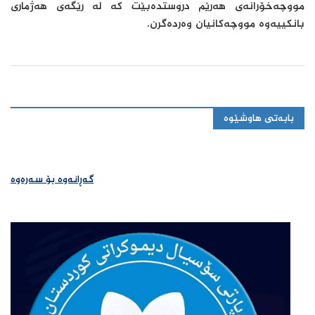
مووچەخۆرانەی هەرێم دروستدەبێت کە لە رێگەی هەژماری
بانکییەوە مووچەکانیان وەردەگرن.
بابەتی هاوشێوە
گەڕانەوە بۆ سەرەوە