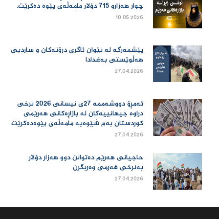
چوار هەزارو 715 دۆلار مامەڵەی پێوە دەكرێت.
10.05.2026
پێشمەرگە لە نێوان ئاگری درۆنەکان و ساردیی
هەڵوێستی بەغدادا
27.04.2026
ئەمڕۆ دووشەممە 27ی نیسانی 2026 نرخی
دراوە جیهانییەكان لە بازاڕەكانی هەرێمی
كوردستان بەم شێوەیە مامەڵەی پێوەدەكرێت
27.04.2026
حاجیانی هەرێم دەتوانن دوو هەزار دۆلار
بەنرخی فەرمی وەربگرن
27.04.2026