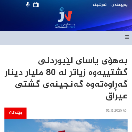
پەیوەندی
ئەرشیف
بەهۆی یاسای لێبوردنی
گشتییەوە زیاتر لە 80 ملیار دینار
گەڕاوەتەوە گەنجینەی گشتی
عیراق
02.12.2025
وێنەکان