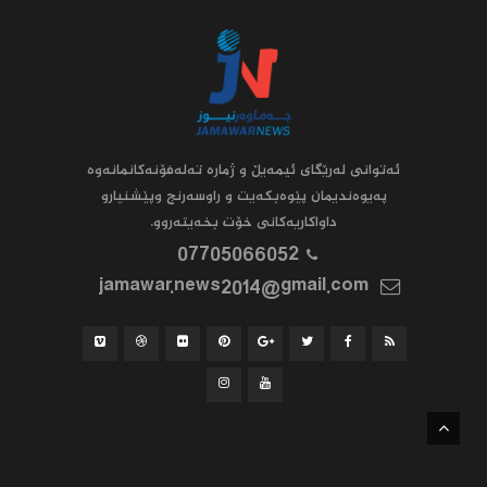
ئه‌توانى له‌رێگاى ئیمه‌یڵ و ژماره‌ ته‌له‌فۆنه‌کانمانه‌وه‌
په‌یوه‌ندیمان پێوه‌بکه‌یت و راوسه‌رنج وپێشنیارو
داواکاریه‌کانى خۆت بخه‌یته‌روو.
07705066052
jamawar.news2014@gmail.com