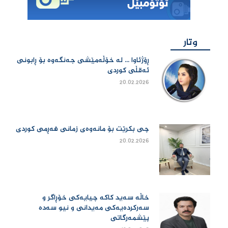
وتار
ڕۆژئاوا ... لە خۆڵەمێشی جەنگەوە بۆ ڕابونی
ئەقڵی کوردی
20.02.2026
چی بكرێت بۆ مانەوەی زمانی فەڕمی كوردی
20.02.2026
خاڵە سەید کاکە چیایەکی خۆڕاگر و
سەرکردەیەکی مەیدانی و نیو سەدە
پێشمەرگاتی