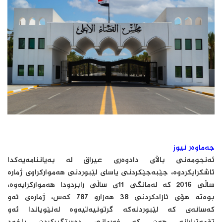
جەماوەر نیوز
ئەنجومەنی باڵای دادوەری عیراق لە بەیاننامەیەكدا
ئاشكرایكردوە، جێبەجێكردنی یاسای لێبوردنی هەمواركراوی ژمارە
ساڵی 2016 كە لەمانگی 11ی ساڵی رابردودا هەمواركرایەوە،
بوەتە هۆی ئازادكردنی 38 هەزارو 787 كەس، ژمارەی ئەو
كەسانەی كە لێبوردنەكە گرتونیەتیەوە لەنێویاندا ئەو