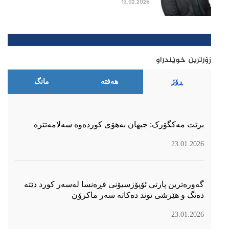
13.02.2026
زۆرترین خوێندراو
ڕۆژ
هەفتە
مانگ
برێت مەکگۆرک: جیهان بەهۆی کوردەوە سەلامەتترە
23.01.2026
گەورەترین پارتی ئۆپۆزسیۆنی فڕەنسا لەسەر كورد دێتە
دەنگ و هێرشی توند دەكاتە سەر ماكرۆن
23.01.2026