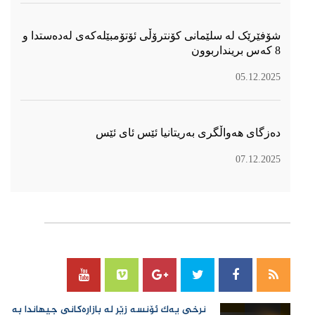
شۆفێرێک لە سلێمانی کۆنترۆڵی ئۆتۆمبێلەکەی لەدەستدا و
8 کەس برینداربوون
05.12.2025
دەزگای هەواڵگری بەریتانیا ئێس ئای ئێس
07.12.2025
سۆسیال میدیا
نرخی یەك ئۆنسە زێڕ لە بازاڕەكانی جیهاندا بە