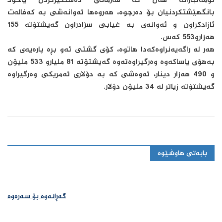
تۆمەتبارانە هەن كە فەرمانی دەستگیركردن یاخود
بانگهێشتكردنیان بۆ دەرچوە، هەروەها ئەوانەشی بە كەفالەت
ئازادكراون و ئەوانەی بە غیابی سزادراون گەیشتۆتە 155
هەزارو553 كەس.
هەر لە راگەیەنراوەكەدا هاتوە، كۆی گشتی ئەو بڕە پارەیەی كە
بەهۆی یاساكەوە وەرگیراوەتەوە گەیشتۆتە 81 ملیارو 533 ملیۆن
و 490 هەزار دینار، ئەوەشی كە بە دۆلاری ئەمریكی وەرگیراوە
گەیشتۆتە زیاتر لە 34 ملیۆن دۆلار.
بابەتی هاوشێوە
گەڕانەوە بۆ سەرەوە