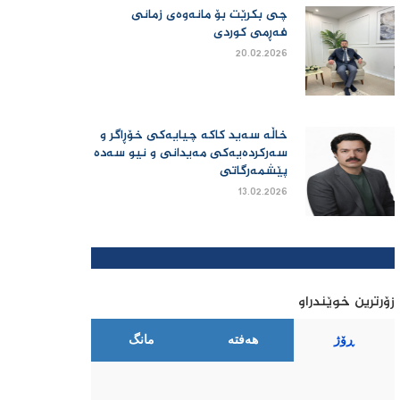
چی بكرێت بۆ مانەوەی زمانی
فەڕمی كوردی
20.02.2026
خاڵە سەید کاکە چیایەکی خۆڕاگر و
سەرکردەیەکی مەیدانی و نیو سەدە
پێشمەرگاتی
13.02.2026
زۆرترین خوێندراو
ڕۆژ
هەفتە
مانگ