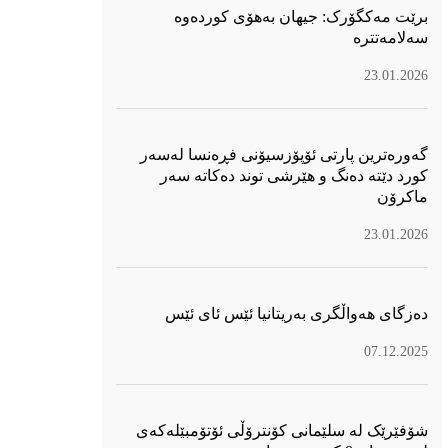
برێت مەکگۆرک: جیهان بەهۆی کوردەوە
سەلامەتترە
23.01.2026
گەورەترین پارتی ئۆپۆزسیۆنی فڕەنسا لەسەر
كورد دێتە دەنگ و هێرشی توند دەكاتە سەر
ماكرۆن
23.01.2026
دەزگای هەواڵگری بەریتانیا ئێس ئای ئێس
07.12.2025
شۆفێرێک لە سلێمانی کۆنترۆڵی ئۆتۆمبێلەکەی