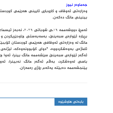
جەماوەر نیوز
وەزارەتی ئەوقاف و کاروباری ئایینی هەرێمی کوردس
بینینی مانگ دەکەن.
ئەمڕۆ دووشەممە ١٦ـی 
بڕیارە ئێوارەی سبه‌ینێ، بەمەبەستی چاودێریکردن و 
مانگ لە وەزارەتی ئەوقافی هەرێمی کوردستان کۆببێت
ئاماژەی بەوەشکردووە، "دوای کۆبوونەوەکە، لیژنەی ب
ئەگەر ئێوارەی سبه‌ینێ سێشه‌ممه‌ مانگ بینرا، ئەوا چ
باسی لەوەشکرد، بەڵام ئەگەر مانگ نەبینرا، ئەو
پێنجشه‌ممه‌ دەبێتە یەکەم رۆژی رەمەزان.
بابەتی هاوشێوە