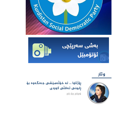
وتار
ڕۆژئاوا ... لە خۆڵەمێشی جەنگەوە بۆ
ڕابونی ئەقڵی کوردی
20.02.2026