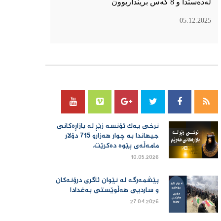
لەدەستدا و 8 کەس برینداربوون
05.12.2025
سۆسیال میدیا
نرخی یەك ئۆنسە زێڕ لە بازاڕەكانی
جیهاندا بە چوار هەزارو 715 دۆلار
مامەڵەی پێوە دەكرێت.
10.05.2026
پێشمەرگە لە نێوان ئاگری درۆنەکان
و ساردیی هەڵوێستی بەغدادا
27.04.2026