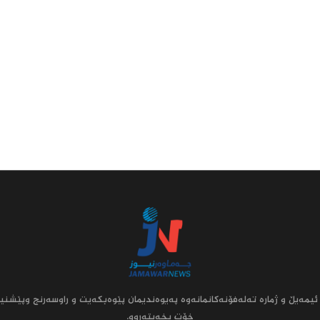
ئیمه‌یڵ و ژماره‌ ته‌له‌فۆنه‌کانمانه‌وه‌ په‌یوه‌ندیمان پێوه‌بکه‌یت و راوسه‌رنج وپێشنیا
خۆت بخه‌یته‌روو.