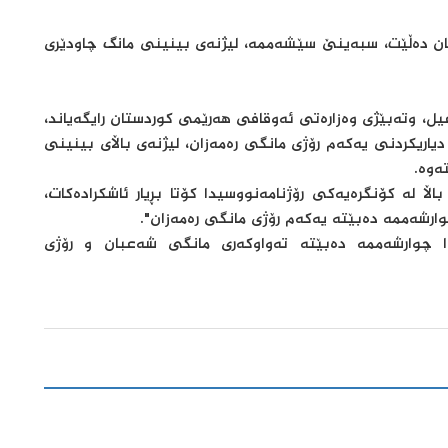
تان دەڵێت، سبەینێ سێشەممە، لیژنەی بینینی مانگ چاودێری
شوباتی ٢٠٢٦، نەبەز ئیسماعیل، وتەبێژی وەزارەتی ئەوقافی هەرێمی کوردستان رایگەیاند،
دیاریکردنی یەکەم رۆژی مانگی رەمەزان، لیژنەی باڵای بینینی
ەوە.
اڵا لە کۆنگرەیەکی رۆژنامەنووسیدا کۆتا بڕیار ئاشکرادەکات،
وارشه‌ممه‌ دەبێتە یەکەم رۆژی مانگی رەمەزان".
ا چوارشه‌ممه‌ دەبێتە تەواوکەری مانگی شەعبان و رۆژی