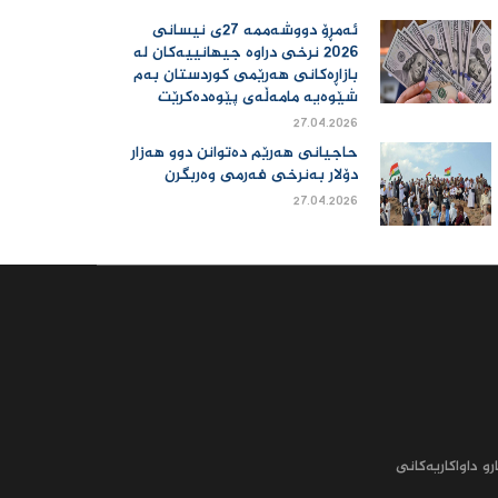
ئەمڕۆ دووشەممە 27ی نیسانی
2026 نرخی دراوە جیهانییەكان لە
بازاڕەكانی هەرێمی كوردستان بەم
شێوەیە مامەڵەی پێوەدەكرێت
27.04.2026
حاجیانی هەرێم دەتوانن دوو هەزار
دۆلار بەنرخی فەرمی وەربگرن
27.04.2026
رو داواکاریه‌کانى