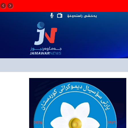
پەخشی راستەوخۆ