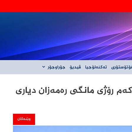
‌گه‌ڵ ئێران نیه‌
ۆتۆستۆری
تەکنەلۆجیا
ڤیدیۆ
جۆراوجۆر
م رۆژی مانگی رەمەزان دیاری
وێنەکان