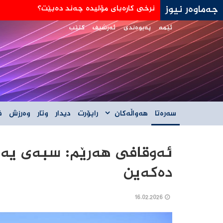
جەماوەر نیوز
جه‌ی دی ڤانس: هێڵی سورمان له‌دانوستانه‌كان له
ئێمە
پەیوەندی
ئەرشیف
کتێب
سەرەتا
هەواڵەکان
راپۆرت
دیدار
وتار
وەرزش
ف
ئەوقافی هەرێم: سبەی یەکە
دەکەین
16.02.2026