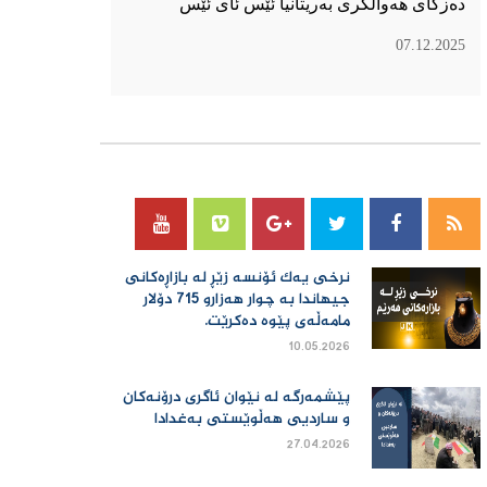
دەزگای هەواڵگری بەریتانیا ئێس ئای ئێس
07.12.2025
سۆسیال میدیا
نرخی یەك ئۆنسە زێڕ لە بازاڕەكانی
جیهاندا بە چوار هەزارو 715 دۆلار
مامەڵەی پێوە دەكرێت.
10.05.2026
پێشمەرگە لە نێوان ئاگری درۆنەکان
و ساردیی هەڵوێستی بەغدادا
27.04.2026