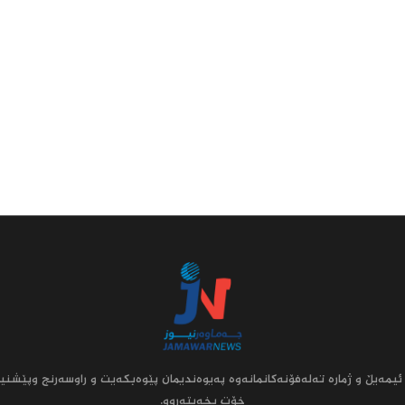
ئیمه‌یڵ و ژماره‌ ته‌له‌فۆنه‌کانمانه‌وه‌ په‌یوه‌ندیمان پێوه‌بکه‌یت و راوسه‌رنج وپێشنیا
خۆت بخه‌یته‌روو.