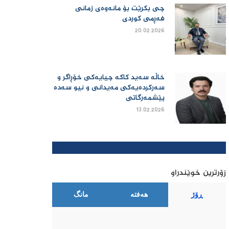
چی بكرێت بۆ مانەوەی زمانی
فەڕمی كوردی
20.02.2026
خاڵە سەید کاکە چیایەکی خۆڕاگر و
سەرکردەیەکی مەیدانی و نیو سەدە
پێشمەرگاتی
13.02.2026
زۆرترین خوێندراو
ڕۆژ
هەفتە
مانگ