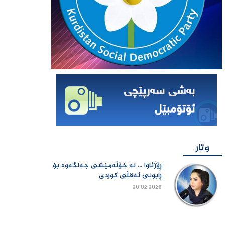
وتار
ڕۆژئاوا ... لە خۆڵەمێشی جەنگەوە بۆ
ڕابونی ئەقڵی کوردی
20.02.2026