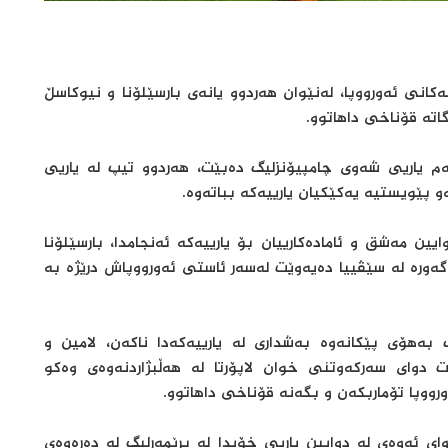
کانی ئەورووپا، لەنێوان هەردوو یانەی بارسێلۆنا و نیوکاسڵ
اتە قۆناخی داهاتوو.
کەم یاریی شەوی چامپیۆنزلیگ دەبێت، هەردوو تیپ لە یاریی
 پێویستیە یەکێکیان یارییەکە بباتەوە.
ین مەشق و ئامادەکارییان بۆ یارییەکە ئەنجامدا، بارسێلۆنا
 گەورە لە سێڤییا دەیەوێت لەسەر ئاستی ئەورووپاش درێژە بە
بەهۆی پێکانەوە بەشداری لە یارییەکەدا ناکەن، لامین و
ێت دوای سەرکەوتنی خوان لاپۆرتا لە هەڵبژاردنەوەی وەکو
ووپا تۆماربکەن و بگەنە قۆناخی داهاتوو.
ای ئەوەی لە دوایین یاریی خۆیدا لە پرێمەرلیگ لە دەرەوەی