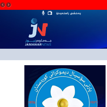
پەخشی راستەوخۆ