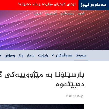
جەماوەر نیوز
جه‌ی دی ڤانس: هێڵی سورمان له‌دانوستانه‌كان له
ئێمە
پەیوەندی
ئەرشیف
کتێب
سەرەتا
هەواڵەکان
راپۆرت
دیدار
وتار
وەرزش
ف
بارسێلۆنا بە مێژووییەکی گ
دەبێتەوە
18.03.2026