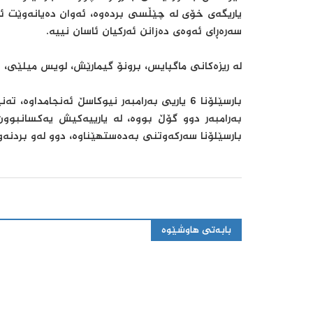
یاریگەی خۆی لە چێڵسی بردەوە، ئەوان دەیانەوێت ئە
سەرەڕای ئەوەی دەزانن ئەرکیان ئاسان نییە.
لە ریزەکانی ماگپایس، برونۆ گیمارێش، لویس میلێی، ف
بارسێلۆنا سەرکەوتنی بەدەستهێناوە، دوو لەو بردنەوا
بابەتی هاوشێوە