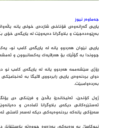
جەماوەر نیوز
یاریی گەڕانەوەی قۆناخی شازدەی خولی یانە پاڵەوانە
بەڕێوەدەچێت و بلاوگرانا دەیەوێت لە یاریگەی خۆی بگ
یاریی نێوان هەردوو یانە لە یاریگەی کامپ نو، یە
چووندا بە گۆڵێک بۆ هەرلایەک یەکسانبوون و ئەمشەو
رۆژی سێشەممە هەردوو یانە لە یاریگەی کامپ نو دوای
دوای بردنەوەی یاریی رابردووی لالیگا بە ئەنجامێکی
بەردەوامبێت.
ژول کۆندێ، ئەلیخاندرۆ باڵدێ و فرێنکی دی یۆنگ 
ئەستێرەکانی دیکەی بلاوگرانا ئامادەن و دەیانەو
سەرۆکی یانەکە بردنەوەیەکی دیکە لەسەر ئاستی ئەور
نیوکاسڵ بە ورەیەکی بەرزەوە چووەتە بارسێلۆنا، دو