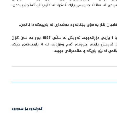
وەی لە سانت جەیمس پارک نەکرا، لە کامپ نو ئەنجامیبدەن،
ابیان شار بەهۆی پێکانەوە بەشداری لە یارییەکەدا ناکەن.
بارسێلۆنا 6 یاریی بەرامبەر نیوکاسڵ ئەنجامداوە، تەنیا 1 یاریی دۆڕاندووە، ئەویش لە ساڵی 1997 بوو بە سێ گۆڵ
بەرامبەر دوو گۆڵ بووە، لە یارییەکیش یەکسانبوون ئەویش یاریی چوونی ئەم وەرزەیە، لە 4 یارییەکەی دیکە
نەی لەنێو یاریگە و هاندەرانی بووە.
گەڕانەوە بۆ سەرەوە