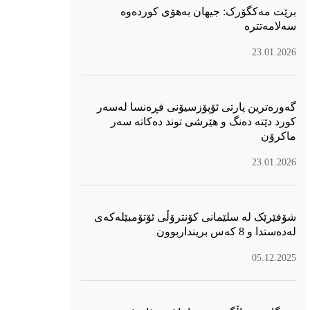
برێت مەکگۆرک: جیهان بەهۆی کوردەوە
سەلامەتترە
23.01.2026
گەورەترین پارتی ئۆپۆزسیۆنی فڕەنسا لەسەر
كورد دێتە دەنگ و هێرشی توند دەكاتە سەر
ماكرۆن
23.01.2026
شۆفێرێک لە سلێمانی کۆنترۆڵی ئۆتۆمبێلەکەی
لەدەستدا و 8 کەس برینداربوون
05.12.2025