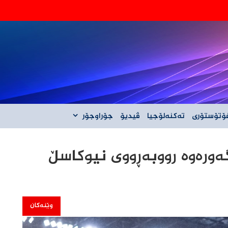
‌گه‌ڵ ئێران نیه‌
ۆتۆستۆری
تەکنەلۆجیا
ڤیدیۆ
جۆراوجۆر
ەورەوە رووبەڕووی نیوکاسڵ
وێنەکان