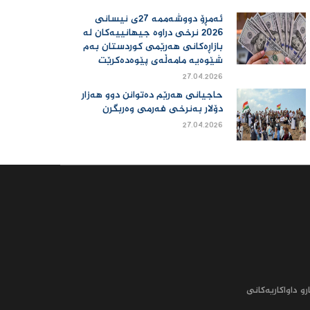
ئەمڕۆ دووشەممە 27ی نیسانی
2026 نرخی دراوە جیهانییەكان لە
بازاڕەكانی هەرێمی كوردستان بەم
شێوەیە مامەڵەی پێوەدەكرێت
27.04.2026
حاجیانی هەرێم دەتوانن دوو هەزار
دۆلار بەنرخی فەرمی وەربگرن
27.04.2026
رو داواکاریه‌کانى