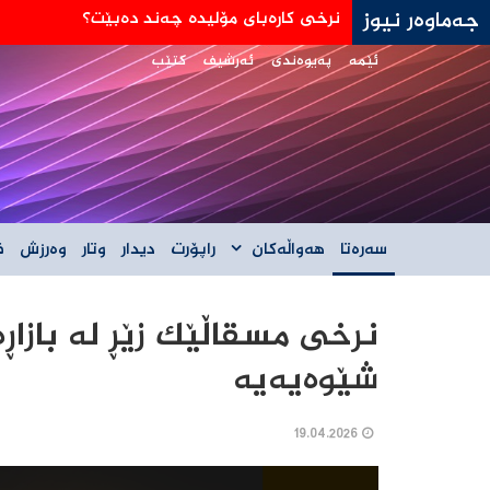
جەماوەر نیوز
جه‌ی دی ڤانس: هێڵی سورمان له‌دانوستانه‌كان له
ئێمە
پەیوەندی
ئەرشیف
کتێب
سەرەتا
هەواڵەکان
راپۆرت
دیدار
وتار
وەرزش
ف
نرخی مسقاڵێک زێڕ لە بازا
شێوەیەیە
19.04.2026