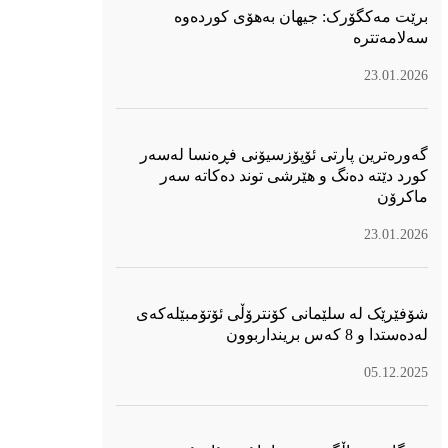
برێت مەکگۆرک: جیهان بەهۆی کوردەوە
سەلامەتترە
23.01.2026
گەورەترین پارتی ئۆپۆزسیۆنی فڕەنسا لەسەر
كورد دێتە دەنگ و هێرشی توند دەكاتە سەر
ماكرۆن
23.01.2026
شۆفێرێک لە سلێمانی کۆنترۆڵی ئۆتۆمبێلەکەی
لەدەستدا و 8 کەس برینداربوون
05.12.2025