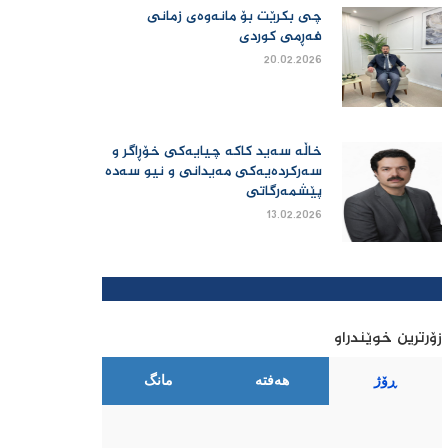
چی بكرێت بۆ مانەوەی زمانی
فەڕمی كوردی
20.02.2026
خاڵە سەید کاکە چیایەکی خۆڕاگر و
سەرکردەیەکی مەیدانی و نیو سەدە
پێشمەرگاتی
13.02.2026
زۆرترین خوێندراو
ڕۆژ
هەفتە
مانگ