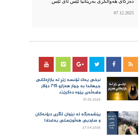
دەزگای هەواڵگری بەریتانیا ئێس ئای ئێس
07.12.2025
سۆسیال میدیا
نرخی یەك ئۆنسە زێڕ لە بازاڕەكانی
جیهاندا بە چوار هەزارو 715 دۆلار
مامەڵەی پێوە دەكرێت.
10.05.2026
پێشمەرگە لە نێوان ئاگری درۆنەکان
و ساردیی هەڵوێستی بەغدادا
27.04.2026