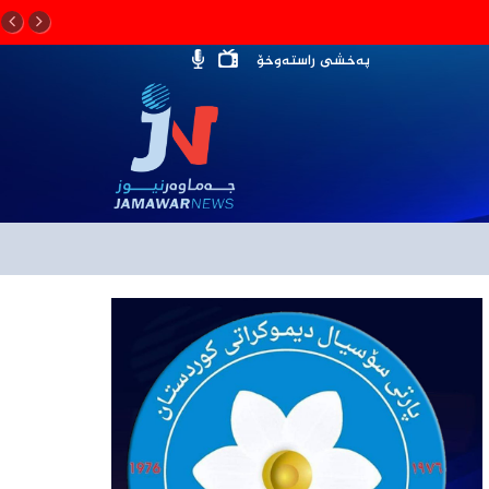
پەخشی راستەوخۆ