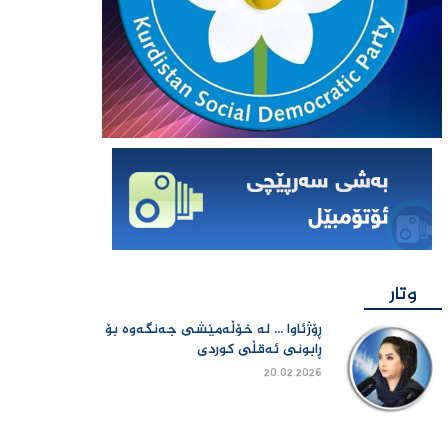
وتار
ڕۆژئاوا ... لە خۆڵەمێشی جەنگەوە بۆ
ڕابونی ئەقڵی کوردی
20.02.2026