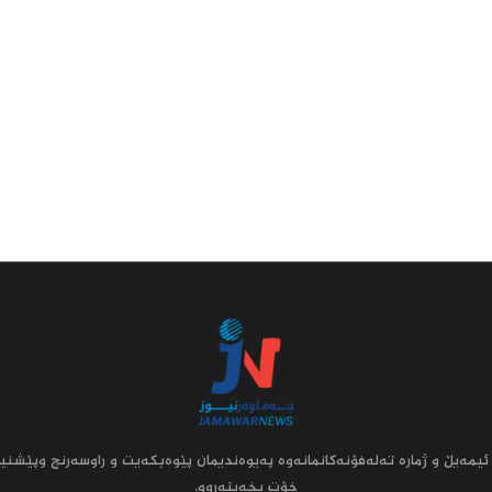
ئیمه‌یڵ و ژماره‌ ته‌له‌فۆنه‌کانمانه‌وه‌ په‌یوه‌ندیمان پێوه‌بکه‌یت و راوسه‌رنج وپێشنیا
خۆت بخه‌یته‌روو.