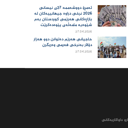
ئەمڕۆ دووشەممە 27ی نیسانی
2026 نرخی دراوە جیهانییەكان لە
بازاڕەكانی هەرێمی كوردستان بەم
شێوەیە مامەڵەی پێوەدەكرێت
27.04.2026
حاجیانی هەرێم دەتوانن دوو هەزار
دۆلار بەنرخی فەرمی وەربگرن
27.04.2026
رو داواکاریه‌کانى