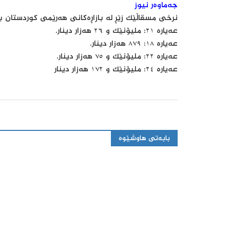
جەماوەر نیوز
نرخی مسقاڵێک زێڕ لە بازاڕەکانی هەرێمی کوردستان 
عەیارە ٢١: ملیۆنێک و ٢٦ هەزار دینار.
عەیارە ١٨: ٨٧٩ هەزار دینار.
عەیارە ٢٢: ملیۆنێک و ٧٥ هەزار دینار.
عەیارە ٢٤: ملیۆنێک و ١٧٢ هەزار دینار
بابەتی هاوشێوە