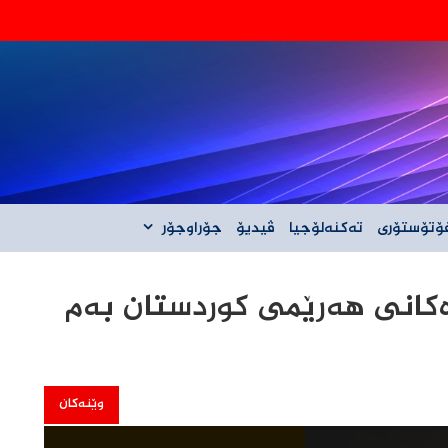
‌گه‌ڵ ئێران نیه‌
ۆتۆستۆری
تەکنەلۆجیا
ڤیدیۆ
جۆراوجۆر
ڕەکانی هەرێمی کوردستان بەم
وێنەکان