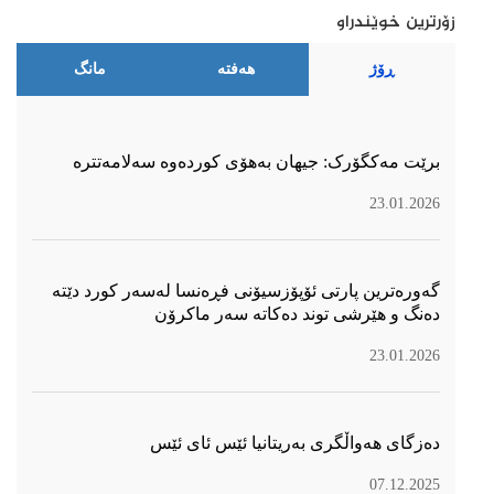
زۆرترین خوێندراو
ڕۆژ
هەفتە
مانگ
برێت مەکگۆرک: جیهان بەهۆی کوردەوە سەلامەتترە
23.01.2026
گەورەترین پارتی ئۆپۆزسیۆنی فڕەنسا لەسەر كورد دێتە
دەنگ و هێرشی توند دەكاتە سەر ماكرۆن
23.01.2026
دەزگای هەواڵگری بەریتانیا ئێس ئای ئێس
07.12.2025