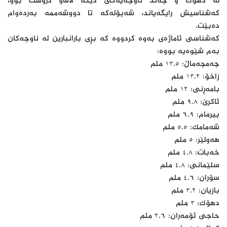
لە دهۆک و چەند ناوچەیەکی دیکە لافاو دروست بوو،
کەشناسیش رایگەیاند، شەپۆلەکە تا دووشەممە بەردەوام
دەبێت.
کەشناسی ئاماژەی بەوە کردووە کە بڕی بارانبارین لە ناوچەکان
بەم شێوەیە بووە:
چەمچەماڵ: ١٣.٥ ملم
زاخۆ: ١٣.٢ ملم
بامەڕنی: ١٢ ملم
ئاكرێ: ٩.٨ ملم
پیرمام: ٦.٩ ملم
شەمامك: ٥.٥ ملم
هەولێر: ٥ ملم
خەبات: ٤.٨ ملم
سلێمانی: ٤.٨ ملم
سۆران: ٤.٦ ملم
بازیان: ٣.٢ ملم
دهۆك: ٣ ملم
حاجی ئۆمەران: ٢.٦ ملم