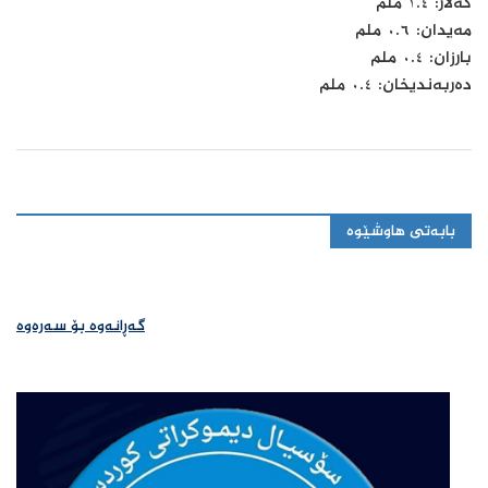
كەلار: ١.٤ ملم
مەیدان: ٠.٦ ملم
بارزان: ٠.٤ ملم
دەربەندیخان: ٠.٤ ملم
بابەتی هاوشێوە
گەڕانەوە بۆ سەرەوە