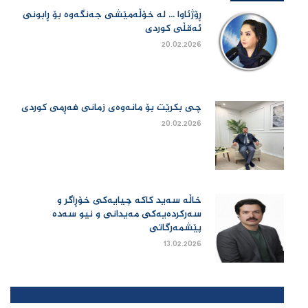
ڕۆژئاوا ... لە خۆڵەمێشی جەنگەوە بۆ ڕابونی
ئەقڵی کوردی
20.02.2026
چی بكرێت بۆ مانەوەی زمانی فەڕمی كوردی
20.02.2026
خاڵە سەید کاکە چیایەکی خۆڕاگر و
سەرکردەیەکی مەیدانی و نیو سەدە
پێشمەرگاتی
13.02.2026