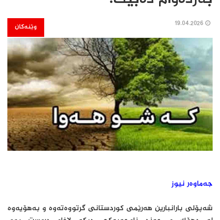
19.04.2026
وێنەکان
جەماوەر نیوز
شەپۆلی بارانبارین هەرێمی کوردستانی گرتووەتەوە و بەهۆیەوە