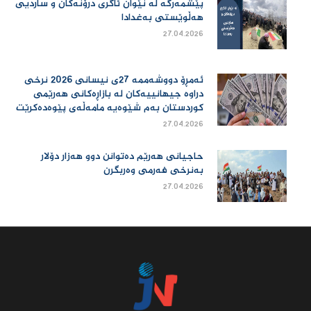
پێشمەرگە لە نێوان ئاگری درۆنەکان و ساردیی
هەڵوێستی بەغدادا
27.04.2026
ئەمڕۆ دووشەممە 27ی نیسانی 2026 نرخی
دراوە جیهانییەكان لە بازاڕەكانی هەرێمی
كوردستان بەم شێوەیە مامەڵەی پێوەدەكرێت
27.04.2026
حاجیانی هەرێم دەتوانن دوو هەزار دۆلار
بەنرخی فەرمی وەربگرن
27.04.2026