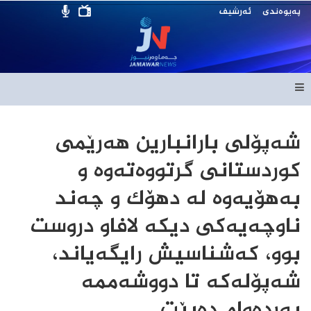
پەیوەندی
ئەرشیف
شەپۆلی بارانبارین هەرێمی
کوردستانی گرتووەتەوە و
بەهۆیەوە لە دهۆک و چەند
ناوچەیەکی دیکە لافاو دروست
بوو، کەشناسیش رایگەیاند،
شەپۆلەکە تا دووشەممە
بەردەوام دەبێت.