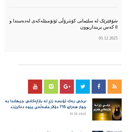
شۆفێرێک لە سلێمانی کۆنترۆڵی ئۆتۆمبێلەکەی لەدەستدا و
8 کەس برینداربوون
05.12.2025
سۆسیال میدیا
نرخی یەك ئۆنسە زێڕ لە بازاڕەكانی جیهاندا بە
چوار هەزارو 715 دۆلار مامەڵەی پێوە دەكرێت.
10.05.2026