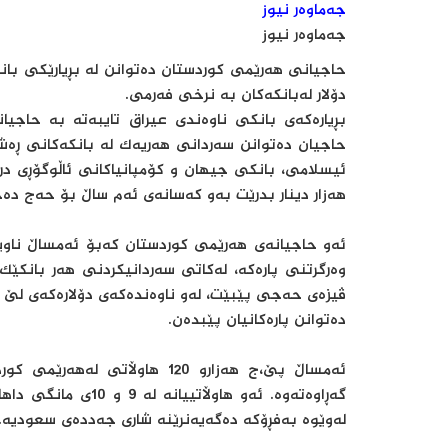
جەماوەر نیوز
جەماوەر نیوز
حاجیانی هەرێمی كوردستان دەتوانن لە بڕیارێكی بان
دۆلار لەبانكەكان بە نرخی فەرمی.
بڕیارەكەی بانكی ناوەندی عیراق تایبەتە بە حاجی
هەزار دینار بدرێت بەو كەسانەی ئەم ساڵ بۆ حەج دە
ئەو حاجیانەی هەرێمی كوردستان كەبۆ ئەمساڵ ناویا
وەرگرتنی پارەكە، لەكاتی سەردانیكردنی هەر بانكێك 
ڤیزەی حەجی پێبێت، لەو ناوەندەكەی دۆلارەكەی لێ وەر
دەتوانن پارەكانیان پێبدەن.
ئەمساڵ پێ،ج هەزارو 120 هاوڵا
گەڕاوەتەوە. ئەو هاو
لەوێوە بەفڕۆكە دەگەیەنرێنە شاری جەددەی سعودیە.