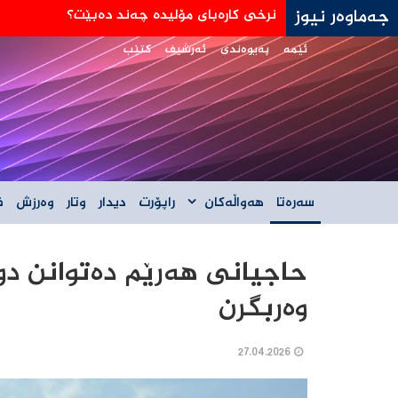
جەماوەر نیوز
جه‌ی دی ڤانس: هێڵی سورمان له‌دانوستانه‌كان له
ئێمە
پەیوەندی
ئەرشیف
کتێب
سەرەتا
هەواڵەکان
راپۆرت
دیدار
وتار
وەرزش
ف
حاجیانی هەرێم دەتوانن دوو
وەربگرن
27.04.2026