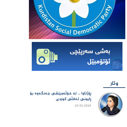
وتار
ڕۆژئاوا ... لە خۆڵەمێشی جەنگەوە بۆ
ڕابونی ئەقڵی کوردی
20.02.2026