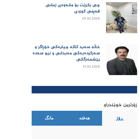
چی بكرێت بۆ مانەوەی زمانی
فەڕمی كوردی
20.02.2026
خاڵە سەید کاکە چیایەکی خۆڕاگر و
سەرکردەیەکی مەیدانی و نیو سەدە
پێشمەرگاتی
13.02.2026
زۆرترین خوێندراو
ڕۆژ
هەفتە
مانگ