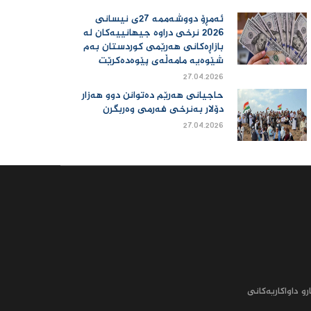
ئەمڕۆ دووشەممە 27ی نیسانی
2026 نرخی دراوە جیهانییەكان لە
بازاڕەكانی هەرێمی كوردستان بەم
شێوەیە مامەڵەی پێوەدەكرێت
27.04.2026
حاجیانی هەرێم دەتوانن دوو هەزار
دۆلار بەنرخی فەرمی وەربگرن
27.04.2026
رو داواکاریه‌کانى