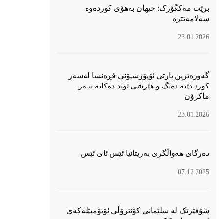
برێت مەکگۆرک: جیهان بەهۆی کوردەوە
سەلامەتترە
23.01.2026
گەورەترین پارتی ئۆپۆزسیۆنی فڕەنسا لەسەر
كورد دێتە دەنگ و هێرشی توند دەكاتە سەر
ماكرۆن
23.01.2026
دەزگای هەواڵگری بەریتانیا ئێس ئای ئێس
07.12.2025
شۆفێرێک لە سلێمانی کۆنترۆڵی ئۆتۆمبێلەکەی