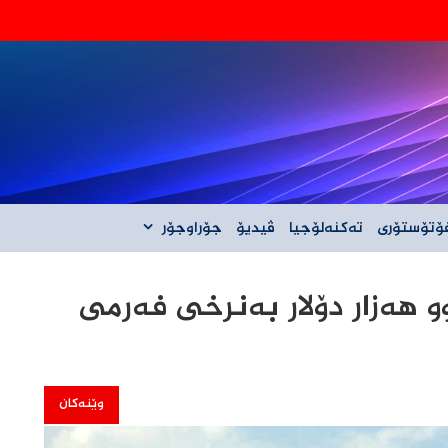
‌گه‌ڵ ئێران نیه‌
ۆتۆستۆری
تەکنەلۆجیا
ڤیدیۆ
جۆراوجۆر
 هەزار دۆلار بەنرخی فەرمی
وێنەکان