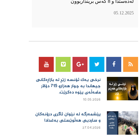
لەدەستدا و 8 کەس برینداربوون
05.12.2025
سۆسیال میدیا
نرخی یەك ئۆنسە زێڕ لە بازاڕەكانی
جیهاندا بە چوار هەزارو 715 دۆلار
مامەڵەی پێوە دەكرێت.
10.05.2026
پێشمەرگە لە نێوان ئاگری درۆنەکان
و ساردیی هەڵوێستی بەغدادا
27.04.2026