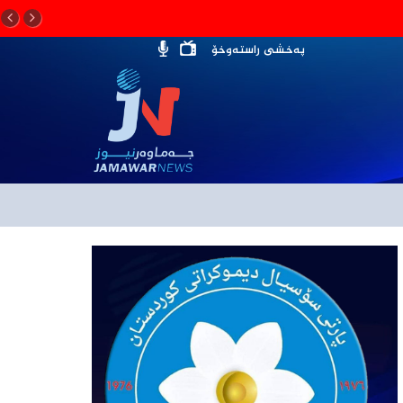
پەخشی راستەوخۆ