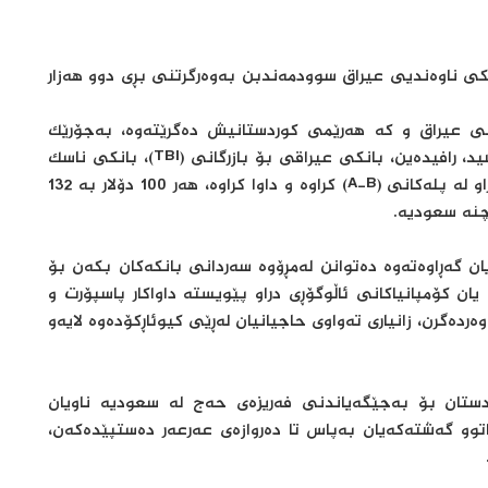
كی ناوەندیی عیراق سوودمەندبن بەوەرگرتنی بڕی دوو هەزار
انی عیراق و كە هەرێمی كوردستانیش دەگرێتەوە، بەجۆرێك
حاجیان دەتوانن سەردانی هەریەك لە بانكەكانی ڕەشید، رافیدەین، بانكی عیراقی بۆ بازرگانی (TBI)، بانكی ناسك
ئیسلامی، بانكی جیهان و كۆمپانیاكانی ئاڵوگۆڕی دراو لە پلەكانی (A-B) كراوە و داوا كراوە، هەر 100 دۆلار بە 132
چنە سعودیە.
ن گەڕاوەتەوە دەتوانن لەمڕۆوە سەردانی بانكەكان بكەن بۆ
یان كۆمپانیاكانی ئاڵوگۆڕی دراو پێویستە داواكار پاسپۆرت و
دەگرن، زانیاری تەواوی حاجیانیان لەڕێی كیوئاڕكۆدەوە لایەو
تی لەهەرێمی كوردستان بۆ بەجێگەیاندنی فەریزەی حەج لە سعودیە ناویان
ڵاتییانە لە 9 و 10ی مانگی داهاتوو گەشتەكەیان بەپاس تا دەروازەی عەرعەر دەستپێدەكەن،