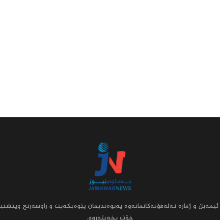
ئیمه‌یڵ و ژماره‌ ته‌له‌فۆنه‌کانمانه‌وه‌ په‌یوه‌ندیمان پێوه‌بکه‌یت و راوسه‌رنج وپێشنیا
خۆت بخه‌یته‌روو.