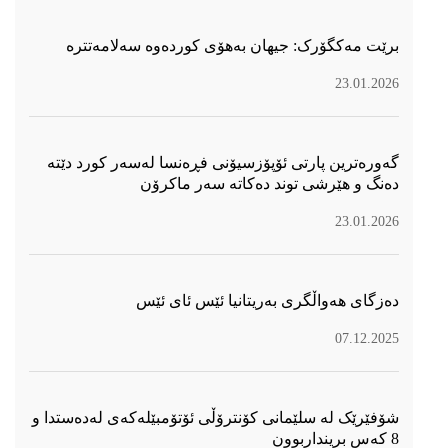
برێت مەکگۆرک: جیهان بەهۆی کوردەوە سەلامەتترە
23.01.2026
گەورەترین پارتی ئۆپۆزسیۆنی فڕەنسا لەسەر كورد دێتە
دەنگ و هێرشی توند دەكاتە سەر ماكرۆن
23.01.2026
دەزگای هەواڵگری بەریتانیا ئێس ئای ئێس
07.12.2025
شۆفێرێک لە سلێمانی کۆنترۆڵی ئۆتۆمبێلەکەی لەدەستدا و
8 کەس برینداربوون