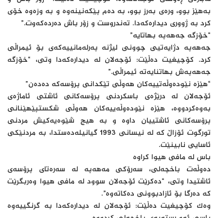
بەهێز بوو، ورەی بەرز بوو، بە دەم پێکەنینەوە و بە وزەوە خۆی
کرد بە ژووری دیدارەکەدا. تەندروست و زۆر باش دەردەکەوت.”
“خۆزگە جەهەپە بهاتایە”
جەهەپە دژایەتیی چوونی لیژنە پەرلەمانییەکەی بۆ ئیمراڵی
کرد. کۆچیغیت دەڵێت: ئۆجەلان لە دیدارەکەدا وتی، “خۆزگە
جەهەپەش بهاتنایەتە ئیمراڵی.”
“هێزە نێودەوڵەتییەکان هەوڵی تێکدانی پرۆسەکە دەدەن”
ئۆجەلان لە درێژەی باسکردنی پرۆسەکانی ئاشتی ئاماژەی
بەوەکردووە، هێزە نێودەوڵەییەکان هەوڵی شکستپێهێنانی
پرۆسەکانی ئاشتییان داوە و بە هیچ شێوەیەکیش مردنی
تورگوت ئۆزاڵ کە لە نیسانی 1993 گیانیلەدەستدا، بە مردنێکی
ئاسایی نابینێت.
باس لە مافی هیوا کراوە
دەوڵەت باخچەلی، سەرۆکی مەهەپە لە سەرەتای پرۆسەی
ئاشتیدا وتی، “دەکرێت ئۆجەلان سوود لە مافی هیوا وەربگرێت
کە دەرگا بۆ ئازادبوونی دەکاتەوە”.
وەک کۆچیغیت دەڵێت: ئۆجەلان لە دیدارەکەدا بە گرنگییەوە