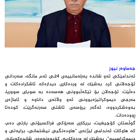
جەماوەر نیوز
ئەندامێکی ئەو شاندە پەرلەمانییەی 24ـی ئەم مانگە، سەردانی
ئۆجەلانی کرد بەشێك لە وردەكاری دیدارەكە ئاشكرادەكات و
دەڵێت: ئۆجەلان بۆ تێکەڵبوونی هەسەدە بە سوپای سووریا،
مەرجی دیموکراتیزەبوونی ئەو وڵاتەی داناوە و ئاماژەی
بەوەشکردووە، ئەگەر پرۆسەی ئاشتی سەرنەگرێت، کودەتا
ڕوودەدات.
گوڵستان کۆچیغیت، بریکاری سەرۆکی فراکسیۆنی پارتی دەم،
کە هاوکات ئەندامی لیژنەی “هاودەنگیی نیشتمانی، برایەتی و
دیموکراسییە”، بەشێک لە وردەکاریی کۆبوونەوەی شاندەکەیانی