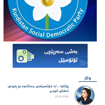
وتار
ڕۆژئاوا ... لە خۆڵەمێشی جەنگەوە بۆ ڕابونی
ئەقڵی کوردی
20.02.2026