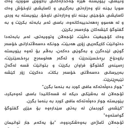
وتیشی، پێویستە هێزە چەکدارەکانی باکووری سووریا، وەک
سوپا بچنە ناو وەزارەتی بەرگریی و ئاسایشی ناوخۆش وەک
ئاسایشی خۆجێی بچنە ناو وەزارەتی ناوخۆ. پێویستە بە وردی
و لە هەموو ڕەهەندییەکانەوە، باسی ئەم بابەتە بکرێت و بە
گفتوگۆ کێشەکان چارەسەر بکرێن.
وەک کۆچیغیت دەڵێت، ئۆجەلان وتوویەتی، لەم بابەتەدا
دەتوانێت کاریگەریی زۆری هەبێت، چونکە دەسەڵاتدارانی خۆسەر
گوێی لێدەگرن و بەگوێی دەکەن، بەڵام بۆ ئەوە پێویستە
بارودۆخ بڕەخسێندرێت و ئەگەر هەلومەرج بڕەخسێنرێت،
زەمینەی گفتوگۆ فراوان بکرێت و بتوانێت قسە لەگەڵ
بەرپرسانی دەسەڵاتی خۆسەر بکات، دەکرێت زۆر کێشە
تێپەڕێنرێت.
“چوار دەوڵەتەکە مافی کورد بە بنەما بگرن”
ئۆجەلان لە بەشێکی دیکە لە قسەکانیدا باسی ئەوەیکرد،
پێویستە چوار دەوڵەتەکە مافی کورد بە بنەما بگرن.
“کێشەی کوردمان لە پەتی سێدارەوە بۆ مێزی گفتوگۆ
گواستەوە”
ئۆجەلان ئاماژەی بەوەشکردووە، “بۆ یەکەم جار توانیمان