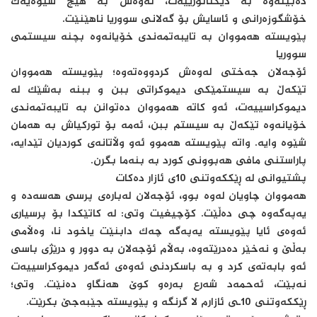
دەبێتەوە بە دیکتاتۆرییەت، ئەوەش بە هیچ شێوەیەک
خۆشگوزەرانی و ئاسایش بۆ گەلانی سووریا ناهێنێت.
پێویستە هەمووان بە تایبەتمەندی خۆیانەوە بچنە سیستمی
سووریا
ئۆجەلان جەختی لەوەش کردووەتەوە؛ پێویستە هەمووان
تێکەڵ بە سیستمێکی دیموکراتی ببن و ببنە بەشێک لە
دیموکراسییەت، ئەو کاتە هەمووان دەتوانن بە تایبەتمەندی
خۆیانەوە تێکەڵ بە سیستم ببن، ئەمە بۆ تورکیاش بە هەمان
شێوە وایە. واتە پێویستە هەموو ئەو وڵاتانەی کوردیان تێدایە،
پاراستنی مافی هەبوونی کورد بە بنەما بگرن.
پشتیوانی لە ڕێککەوتنی 10ی ئازار دەکات
هەمووان چاویان لەوە بوو، ئۆجەلان لەبارەی پرسی هەسەدە و
یەپەگەوە چی دەڵێت. کۆچیغیت وتی: لە کاتێکدا بۆ پرسیاری
ئەوەی ئایا پێویستە یەپەگە چەک دابنێت یاخود نا، وەڵامی
بەڵێ و نەخێر دەدرێتەوە، بەڵام ئۆجەلان بە دوور و درێژی باسی
ئەو بابەتەی کرد و بە باسکردنی ئەوەی ئەگەر دیموکراسییەت
نەبێت، ئەحمەد شەرع بەرەو کوێ هەنگاو دەنێت. وتی؛
ڕێککەوتنی 10ـی ئازارم لا گرنگە و پێویستە جێبەجێ بکرێت.