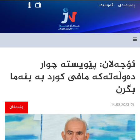
پەیوەندی
ئەرشیف
ئۆجەلان: پێویستە چوار
دەوڵەتەکە مافی کورد بە بنەما
بگرن
14.08.2023
وێنەکان