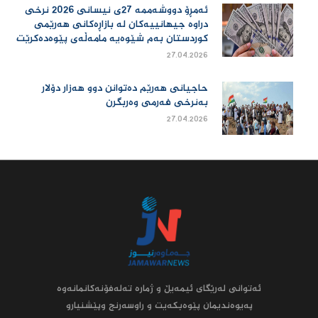
ئەمڕۆ دووشەممە 27ی نیسانی 2026 نرخی
دراوە جیهانییەكان لە بازاڕەكانی هەرێمی
كوردستان بەم شێوەیە مامەڵەی پێوەدەكرێت
27.04.2026
حاجیانی هەرێم دەتوانن دوو هەزار دۆلار
بەنرخی فەرمی وەربگرن
27.04.2026
ئه‌توانى له‌رێگاى ئیمه‌یڵ و ژماره‌ ته‌له‌فۆنه‌کانمانه‌وه‌
په‌یوه‌ندیمان پێوه‌بکه‌یت و راوسه‌رنج وپێشنیارو