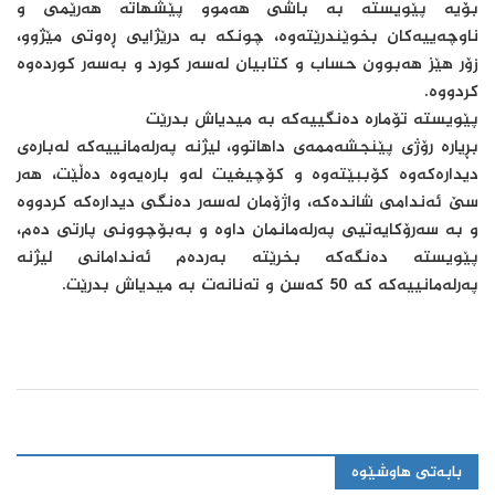
بۆیە پێویستە بە باشی هەموو پێشهاتە هەرێمی و
ناوچەییەکان بخوێندرێتەوە، چونکە بە درێژایی ڕەوتی مێژوو،
زۆر هێز هەبوون حساب و کتابیان لەسەر کورد و بەسەر کوردەوە
کردووە.
پێویستە تۆمارە دەنگییەکە بە میدیاش بدرێت
بڕیارە رۆژی پێنجشەممەی داهاتوو، لیژنە پەرلەمانییەکە لەبارەی
دیدارەکەوە کۆببێتەوە و کۆچیغیت لەو بارەیەوە دەڵێت، هەر
سێ ئەندامی شاندەکە، واژۆمان لەسەر دەنگی دیدارەکە کردووە
و بە سەرۆکایەتیی پەرلەمانمان داوە و بەبۆچوونی پارتی دەم،
پێویستە دەنگەکە بخرێتە بەردەم ئەندامانی لیژنە
پەرلەمانییەکە کە 50 کەسن و تەنانەت بە میدیاش بدرێت.
بابەتی هاوشێوە