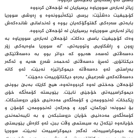
باسی ئەو ڕستەیەی باخچەلی کردووە.
زیاتر لەبارەی سووریاوە پرسیاریان لە ئۆجەلان کردووە
کۆچیغیت دەشڵێت: پرسی تێکەڵبوونەوە و ڕەوشی سووریا
بابەتی سەرەکی گفتوگۆکەیان بووە و ئەندامانی شاندەکەش
زیاتر لەبارەی سووریاوە پرسیاریان لە ئۆجەلان کردووە.
وەک کۆچیغیت باسی دەکات، ئۆجەلان لەبارەی سووریاوە بە
ڕوون و ڕاشکاویی وتوویەتی، “لە سووریا ماوەیەکی زۆر
دەسەڵاتی ئەسەد هەبوو کە دواتر بوو بە دەسەڵاتێکی
دیکتاتۆری. ئەمڕۆ دەسەڵاتی ئەحمەد شەرع هەیە و ئەگەر
بەڕاستی ئەو دەسەڵاتە دیموکراتیزە نەبێت، ئەو کاتە
دەسەڵاتەکەی شەرعیش بەرەو دیکتاتۆرییەت دەچێت.”
ئۆجەلان جەختی لەوە کردووەتەوە، هیچ کارێک بەبێ بوونی
دیموکراسییەتی خۆجێی نابێت. پێویستە کۆمەڵگە خۆی
ڕێکبخات، ئەنجوومەن و کۆمەڵگەی مەدەنیی خۆی دروستبکات.
بۆ نموونە؛ تورکمان، کورد و چەرکەز، ئەنجوومەن، کۆمۆن و
کۆمەڵگەی مەدەنیی خۆیان دروستبکەن و بە تایبەتمەندی
خۆیانەوە تێکەڵ بە سیستمی وڵات ببن، ئەو کارەش پێویستی
بە دیموکراسییەتە، ئەگەر دیموکراسییەت نەبێت، سووریا