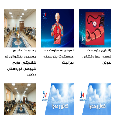
زانیارى پێویست
ئه‌وه‌ى سه‌باره‌ت به‌
محه‌مه‌د حاجى
له‌سه‌ر به‌رزه‌فشارى
جه‌سته‌ت پێویسته‌
مه‌حمود پێشوازى له‌
خوێن ‌
بیزانیت‌
شاندێکى حزبى
شیوعى کوردستان
ده‌کات‌