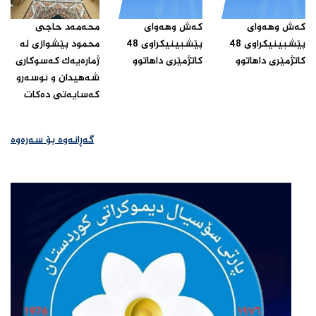
که‌ش وهه‌واى
که‌ش وهه‌واى
محه‌مه‌د حاجى
پێشبینیکراوى 48
پێشبینیکراوى 48
محمود پێشوازى له‌
کاتژمێرى داهاتوو‌
کاتژمێرى داهاتوو‌
ژماره‌یه‌ک که‌سوکارى
شه‌هیدان و نوسه‌رو
که‌سایه‌تى ده‌کات ‌
گەڕانەوە بۆ سەرەوە