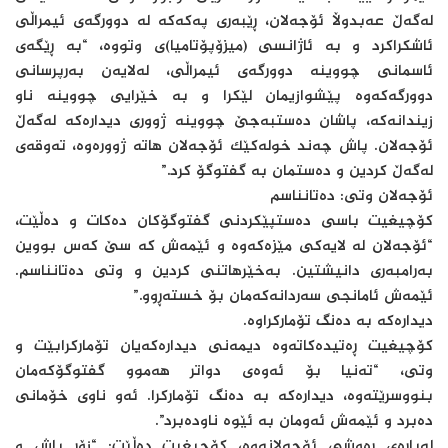
لەگەڵ عەبدوڵا ئۆجەلان، ڕێبەری پەکەکە لە دوورگەی ئیمراڵی
ئاشکراکرد و بە ئاژانسی (میزۆپۆتامیا)ی وتووە، “بە ڕێگەی
ئاسمانی چووینە دوورگەی ئیمراڵی، لەلایەن بەرپرسانی
دوورگەکەوە پێشوازیمان لێکرا و بە خێرایی چووینە ناو
زیندانەکە، پاشان دەستبەجێ چووینە ژووری دیدارەکە لەگەڵ
ئۆجەلان. پاش چەند خولەکێک ئۆجەلان هاتە ژوورەوە، تەوقەی
لەگەڵ کردین و دەستمان بە گفتوگۆ کرد.”
ئۆجەلان وتی: دەتانناسم
کۆچیغیت باسی دەستپێکردنی گفتوگۆکان دەکات و دەڵێت،
“ئۆجەلان لە لایەکی مێزەکەوە و ئێمەش کە سێ کەس بووین
بەرامبەری دانیشتین. بەخێرهاتنی کردین و وتی دەتانناسم.
ئێمەش ئامانجی سەردانەکەمان بۆ خستەڕوو.”
دیدارەکە بە دەنگ تۆمارکراوە.
کۆچیغیت ڕەتیدەکاتەوە دیمەنی دیدارەکەیان تۆمارکرابێت و
وتی، “تەنیا بۆ ئەوەی دواتر هەموو گفتوگۆکەمان
بنووسرێتەوە، دیدارەکە بە دەنگ تۆمارکرا. ئەو ناوی خۆمانی
دەبرد و ئێمەش ئەومان بە ئێوە ناودەبرد”.
لەبارەی ڕەوشی ئۆجەلانەوە، کۆچیغیت دەڵێت: “زۆر باش و