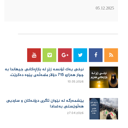
05.12.2025
سۆسیال میدیا
نرخی یەك ئۆنسە زێڕ لە بازاڕەكانی جیهاندا بە
چوار هەزارو 715 دۆلار مامەڵەی پێوە دەكرێت.
10.05.2026
پێشمەرگە لە نێوان ئاگری درۆنەکان و ساردیی
هەڵوێستی بەغدادا
27.04.2026