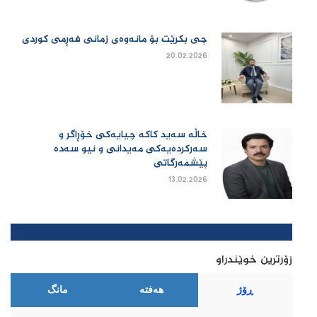
چی بكرێت بۆ مانەوەی زمانی فەڕمی كوردی
20.02.2026
خاڵە سەید کاکە چیایەکی خۆڕاگر و
سەرکردەیەکی مەیدانی و نیو سەدە
پێشمەرگاتی
13.02.2026
زۆرترین خوێندراو
ڕۆژ
هەفتە
مانگ