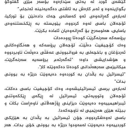
کێشەی کورد لە پەتی سێدارەوە بۆسەر مێزی گفتوگۆ
بگوازینەوە و ئەم کارەش بە ئاشتی دەگەیەنینە ئەنجام.”
لەبارەی گەڕانەوەی ئەو کەسانەی چەک دادەنێن بۆ تورکیا،
ئۆجەلان باسی لەوە کردووە، پێویستە بە ڕێکخستنەوەی
یاسایی، هەلومەرج بۆ گەڕانەوەیان ئامادە بکرێت.
پرۆسەکە سەرنەگرێت کودەتا ڕوودەدات
وەک کۆچیغیت دەڵێت، ئۆجەلان پرۆسەکە و هەنگاوەکانی
ئەردۆغان و باخچەلی بە فروانبوونی عەقڵی دەوڵەت ناوبردووە
و هۆشداریشی داوە؛ “ئەگەرئەم پرۆسەیە سەرنەگرێت،
میکانیزمی سەرهەڵدانی کودەتا دەکەوێتە کار”.
“ئیسرائیل بە پاڵدان بە کوردەوە دەیەوێت درێژە بە بوونی
بدات”
لەبارەی پرسی ئیسرائیلیشەوە، وەک کۆچیغیت باسی دەکات،
ئۆجەلان وتوویەتی، ئیسرائیل لە ڕێگەی ڕێککەوتنی
ئیبراهیمییەوە دەیەوێت دیزاینی ڕۆژهەڵاتی ناوەڕاست بکات و
ببێتە هێزی هەرێمیی لە ناوچەکەدا.
باسی لەوەشکردووە، چۆن ئیسرائیل بە پاڵدان بە هێزێکی
کوردییەوە دەیەوێت لەمەودوا درێژە بە بوونی خۆی بدات. هەر