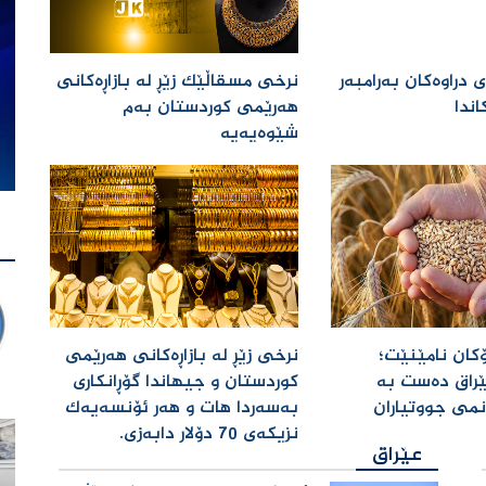
 دراوەكان بەرامبەر
نرخی مسقاڵێک زێڕ لە بازاڕەکانی
ندا ‌
هەرێمی کوردستان بەم
شێوەیەیە ‌
کان نامێنێت؛
نرخی زێڕ لە بازاڕەکانی هەرێمی
راق دەست بە
کوردستان و جیهاندا گۆڕانکاری
نمی جووتیاران
بەسەردا هات و هەر ئۆنسەیەک
نزیکەی 70 دۆلار دابەزی. ‌
عێراق
عێراق