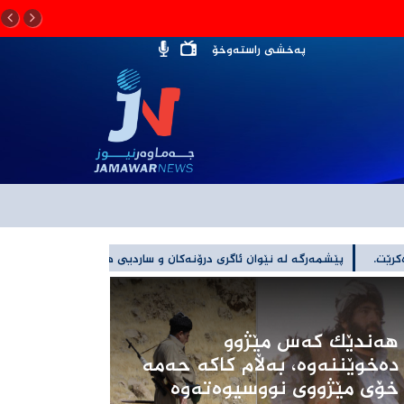
پەخشی راستەوخۆ
هەندێک کەس مێژوو
دەخوێننەوە، بەڵام کاکە حەمە
خۆی مێژووی نووسیوەتەوە