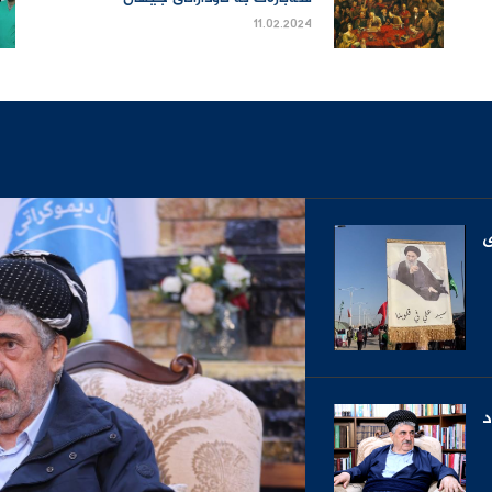
11.02.2024
ى
د