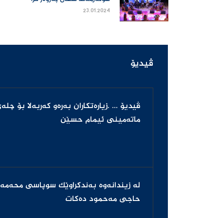
23.01.2024
ڤیدیۆ
ڤیدیۆ ... .زیاره‌تکاران به‌ره‌و که‌ربه‌لا بۆ چله‌
ماته‌مینى ئیمام حسێن
له‌ زیندانه‌وه‌ به‌ندكراوێك سوپاسی محه‌مه‌
حاجی مه‌حمود ده‌كات