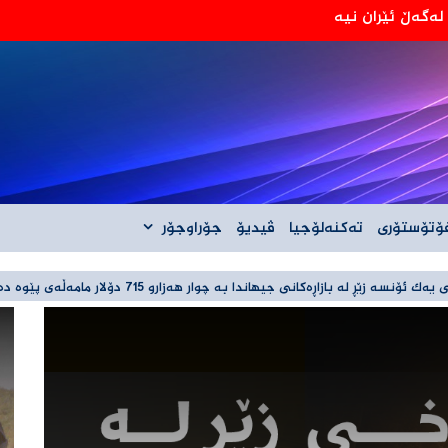
‌گه‌ڵ ئێران نیه‌
ۆتۆستۆری
تەکنەلۆجیا
ڤیدیۆ
جۆراوجۆر