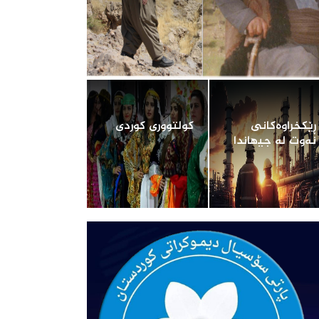
ڕێکخراوەکانی
کولتووری کوردی‌
نەوت لە جیھاندا‌