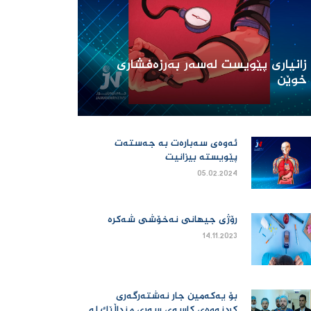
زانیارى پێویست له‌سه‌ر به‌رزه‌فشارى
خوێن
ئه‌وه‌ى سه‌باره‌ت به‌ جه‌سته‌ت
پێویسته‌ بیزانیت
05.02.2024
رۆژی جیهانی نەخۆشی شەکرە
14.11.2023
بۆ یەكەمین جار نەشتەرگەری
كردنەوەی كاسەی سەری منداڵێك لە