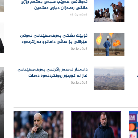
ئەوقافی هەرێم: سبەی یەکەم رۆژی
مانگی رەمەزان دیاری دەکەین
16.02.2026
ئۆپێک پشکی بەرهەمهێنانی نەوتی
عێراقی بۆ ساڵی داهاتوو بەرزکردەوە
02.12.2025
دانەغاز لەسەر راگرتنی بەرهەمهێنانی
غاز لە کۆرمۆر روونکردنەوە دەدات
02.12.2025