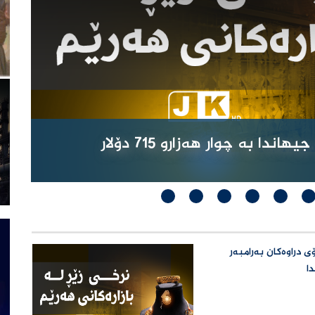
نرخی یەك ئۆنسە زێڕ لە بازاڕەكانی جیهاندا بە چوار هەزارو 715 دۆلار