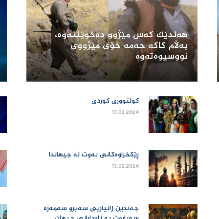
هەندێک کەس مێژوو دەخوێننەوە،
بەڵام کاکە حەمە خۆی مێژووی
نووسیوەتەوە
کولتووری کوردی
13.02.2024
ڕێکخراوەکانی نەوت لە جیھاندا
13.02.2024
چه‌ندین زانیاریى سه‌یرو سه‌مه‌ره‌
سه‌باره‌ت به‌ ناودارانى جیهان