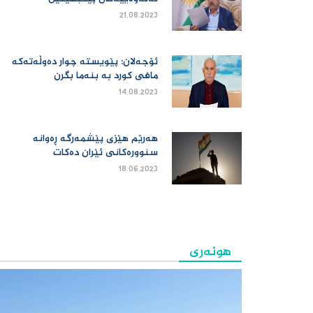
21.08.2023
ئۆجەلان: پێویستە چوار دەوڵەتەکە
مافی کورد بە بنەما بگرن‌
14.08.2023
هەرێم هێزی پێشمەرگە ڕەوانە
سنوورەکانى ئێران دەکات‌
18.06.2023
هونەری
هونەری