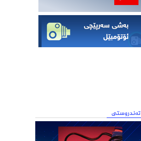
AS SULAYMANIYAH WEATHER
تەندروستی
تەندروستی