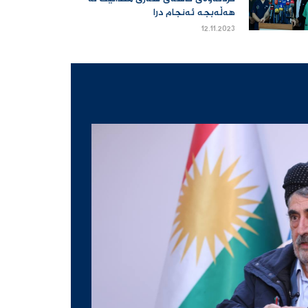
هەڵەبجە ئەنجام درا
12.11.2023