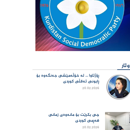
وتار
وتار
ڕۆژئاوا ... لە خۆڵەمێشی جەنگەوە بۆ
ڕابونی ئەقڵی کوردی
20.02.2026
چی بكرێت بۆ مانەوەی زمانی
فەڕمی كوردی
20.02.2026