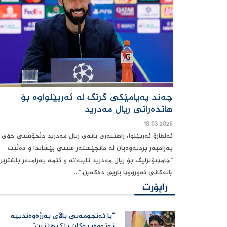
چەند پەیامێکی گرنگ لە ئەربێلواوە بۆ
هاندەرانی ریال مەدرید
18.03.2026
ئەلڤارۆ ئەربێلوا، راهێنەری یانەی ریال مەدرید دڵخۆشیی خۆی
بەرامبەر بردنەوەیان لە مانچێستەر سیتی پێشاندا و دەڵێت
"چامپیۆنزلیگ بۆ ریال مەدرید تایبەتە و ئێمە بەرامبەر باشترین
یانەکانی ئەورووپا یاریی دەکەین."...
“با ئەنجومەنی باڵای بەرژەوەندییە
نەتەوەییەکان پێکبهێنین”‌