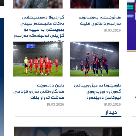
هەڵوێستی بەرشەلۆنە
گواردیۆلا دەستنیشانی
بەرانبەر داهاتوی فلیک ‌
دەکات مانچستەر سیتی
پێویستی بە چییە بۆ
18.03.2026
گۆڕینی ئەنجامەکە بەرانبەر
ڕیاڵ مەدرید ‌
18.03.2026
بارسێلۆنا بە مێژووییەکی
بایرن دەیەوێت
گەورەوە رووبەڕووی
هەنگاوەکانی بەرەو قۆناخی
نیوکاسڵ دەبێتەوە ‌
هەشت تەواو بکات ‌
18.03.2026
18.03.2026