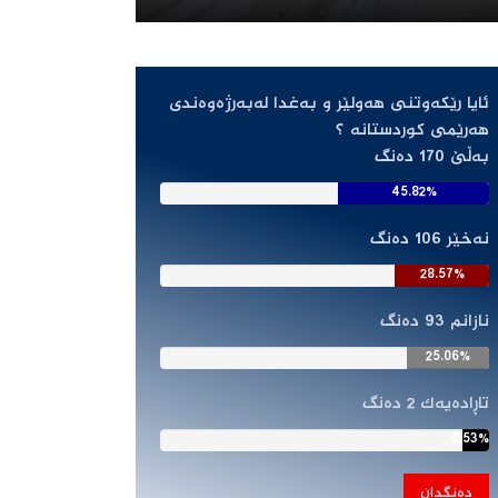
ئایا رێکه‌وتنى هه‌ولێر و به‌غدا له‌به‌رژه‌وه‌ندى
هه‌رێمى کوردستانه‌ ؟
به‌ڵێ
170 دەنگ
45.82%
نەخێر
106 دەنگ
28.57%
نازانم
93 دەنگ
25.06%
تاڕادەیەک
2 دەنگ
0.53%
دەنگدان