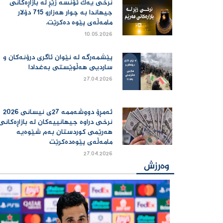
نرخی یەك ئۆنسە زێڕ لە بازاڕەكانی
جیهاندا بە چوار هەزارو 715 دۆلار
مامەڵەی پێوە دەكرێت.
10.05.2026
پێشمەرگە لە نێوان ئاگری درۆنەکان و
ساردیی هەڵوێستی بەغدادا
27.04.2026
ئەمڕۆ دووشەممە 27ی نیسانی 2026
نرخی دراوە جیهانییەكان لە بازاڕەكانی
هەرێمی كوردستان بەم شێوەیە
مامەڵەی پێوەدەكرێت
27.04.2026