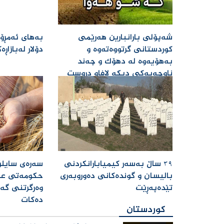
شەپۆلی بارانبارین هەرێمی
بەهای ئەمڕۆی
کوردستانی گرتووەتەوە و
دۆلار لەبازاڕەكا
بەهۆیەوە لە دهۆک و چەند
ناوچەیەکی دیکە لافاو دروست
بوو، کەشناسیش رایگەیاند،
شەپۆلەکە تا دووشەممە
بەردەوام دەبێت. ‌
٣٩ ساڵ بەسەر کیمیابارانکردنی
سەرەی سایلۆ
بالیسان و گوندەکانی دەوروبەری
حکومەتی عێ
تێدەپەڕێت ‌
وەرگرتنی گە
دەکات ‌
کوردستان
کوردستان