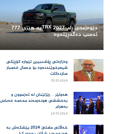
دێوەزمەی ڕام 2027 TRXبە هێزی 777
ئەسپ دەگەڕێتەوە
وه‌زاره‌تى ڕۆشنبیرى ئێواره‌ کۆڕێکى
شیعرخوێندنه‌وه‌ بۆ جه‌مال غه‌مبار
سازده‌کات
30.01.2024
هه‌ولێر …رێزلێنان له‌ ئه‌زموون و
به‌خششى هونه‌رمه‌ند محه‌مه‌ عه‌باس
به‌هرام
24.01.2024
خه‌ڵاتى ماملێ 2024 پێشکه‌ش به‌
هونه‌رمه‌ند شڤان په‌روه‌ر کرا