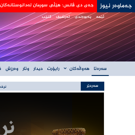
جەماوەر نیوز
جه‌ی دی ڤانس: هێڵی سورمان له‌دانوستانه‌كان له
ئێمە
پەیوەندی
ئەرشیف
کتێب
سەرەتا
هەواڵەکان
راپۆرت
دیدار
وتار
وەرزش
ف