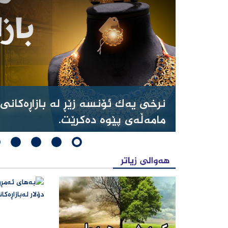
مامەڵەی پێوە دەكرێت.
Joomla! 3 Modules
- by
VinaGecko.com
© Free