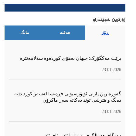
زۆرترین خوێندراو
ڕۆژ
هەفتە
مانگ
برێت مەکگۆرک: جیهان بەهۆی کوردەوە سەلامەتترە
23.01.2026
گەورەترین پارتی ئۆپۆزسیۆنی فڕەنسا لەسەر كورد دێتە
دەنگ و هێرشی توند دەكاتە سەر ماكرۆن
23.01.2026
دەزگای هەواڵگری بەریتانیا ئێس ئای ئێس