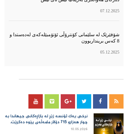
07.12.2025
شۆفێرێک لە سلێمانی کۆنترۆڵی ئۆتۆمبێلەکەی لەدەستدا و
8 کەس برینداربوون
05.12.2025
سۆسیال میدیا
نرخی یەك ئۆنسە زێڕ لە بازاڕەكانی جیهاندا بە
چوار هەزارو 715 دۆلار مامەڵەی پێوە دەكرێت.
10.05.2026