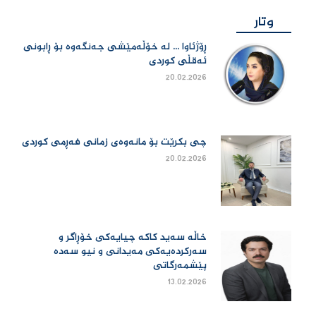
وتار
ڕۆژئاوا ... لە خۆڵەمێشی جەنگەوە بۆ ڕابونی
ئەقڵی کوردی
20.02.2026
چی بكرێت بۆ مانەوەی زمانی فەڕمی كوردی
20.02.2026
خاڵە سەید کاکە چیایەکی خۆڕاگر و
سەرکردەیەکی مەیدانی و نیو سەدە
پێشمەرگاتی
13.02.2026