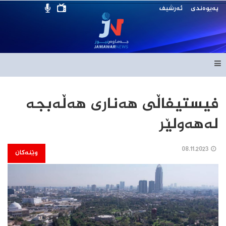
پەیوەندی
ئەرشیف
فیستیفاڵی هەناری هەڵەبجە
لەهەولێر
08.11.2023
وێنەکان