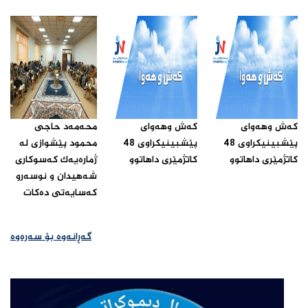
که‌ش وهه‌واى
که‌ش وهه‌واى
محه‌مه‌د حاجى
پێشبینیکراوى 48
پێشبینیکراوى 48
محمود پێشوازى له‌
کاتژمێرى داهاتوو‌
کاتژمێرى داهاتوو‌
ژماره‌یه‌ک که‌سوکارى
شه‌هیدان و نوسه‌رو
که‌سایه‌تى ده‌کات ‌
گەڕانەوە بۆ سەرەوە