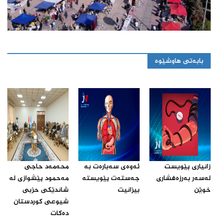
بابەتی هاوشێوە
زانیارى پێویست
ئه‌وه‌ى سه‌باره‌ت به‌
محه‌مه‌د حاجى
له‌سه‌ر به‌رزه‌فشارى
جه‌سته‌ت پێویسته‌
مه‌حمود پێشوازى له‌
خوێن ‌
بیزانیت‌
شاندێکى حزبى
شیوعى کوردستان
ده‌کات‌