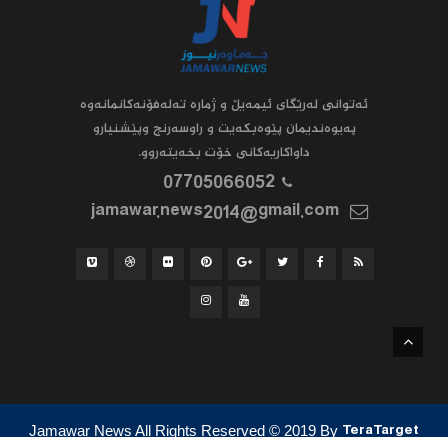
ئه‌توانى له‌رێگاى ئیمه‌یڵ و ژماره‌ ته‌له‌فۆنه‌کانمانه‌وه‌
په‌یوه‌ندیمان پێوه‌بکه‌یت و راوسه‌رنج وپێشنیارو
داواکاریه‌کانى خۆت بخه‌یته‌روو.
07705066052
jamawar.news2014@gmail.com
Jamawar News All Rights Reserved
© 2019
By
TeraTarget