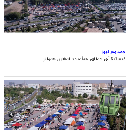
جەماوەر نیوز
فیستیڤاڵی هەناری هەڵەبجە لەشاری هەولێر