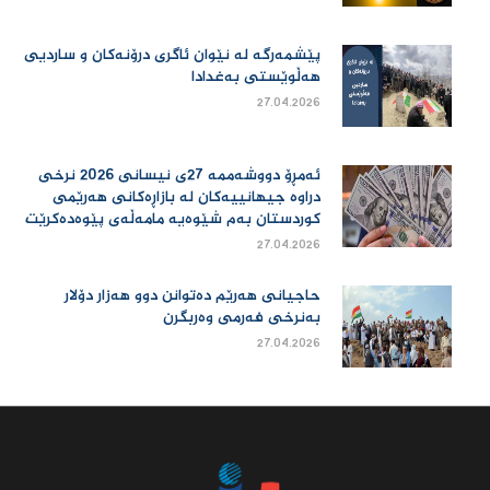
پێشمەرگە لە نێوان ئاگری درۆنەکان و ساردیی
هەڵوێستی بەغدادا
27.04.2026
ئەمڕۆ دووشەممە 27ی نیسانی 2026 نرخی
دراوە جیهانییەكان لە بازاڕەكانی هەرێمی
كوردستان بەم شێوەیە مامەڵەی پێوەدەكرێت
27.04.2026
حاجیانی هەرێم دەتوانن دوو هەزار دۆلار
بەنرخی فەرمی وەربگرن
27.04.2026