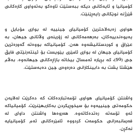
کۆمپانیا و ئاپه‌کانى دیکه‌ ببه‌ستێت تاوه‌کو به‌ته‌واوى کاره‌کانى
ڤێرژنه‌ نوێکانى راپه‌ڕێنێت.
هواوى زه‌به‌لاحترین کۆمپانیاى چینییه‌ له‌ بوارى مۆبایل و
په‌یوه‌ندییه‌کان، به‌رهه‌مه‌کانى له‌ زۆرینه‌ى وڵاتانى جیهان، به‌
عێراق و کوردستانیشه‌وه‌ هه‌ن. کۆمپانیاکه‌‌ بووه‌ته‌ گه‌وره‌ترین
کۆمپانیاى جیهان له‌ بوارى ئامێرى پێویست بۆ ئینته‌رنێتى فایڤ
جى (5G)، که‌ بڕیاره‌ ئه‌مساڵ بیخاته‌ بازاڕه‌کانى جیهانه‌وه‌. به‌ڵام
هێشتا پشت به‌ دابینکارانى ده‌ره‌وه‌ى چین ده‌به‌ستێت.
واشنتن کۆمپانیاى هواوى تۆمه‌تبارده‌کات که‌ ده‌کرێت له‌لایه‌ن
حکومه‌تى چینییه‌وه‌ بۆ سیخوڕیکردن به‌کاربهێنرێت. کۆمپانیاکه‌
ئه‌و تۆمه‌ته‌ ره‌تده‌کاته‌وه‌. هه‌روه‌ها واشنتن داواى له‌
فه‌رمانبه‌رانى حکومه‌ت کردووه‌ ئامێره‌کانى ئه‌م کۆمپانیایه‌
نه‌کڕن.