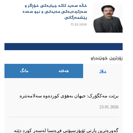
خاڵە سەید کاکە چیایەکی خۆڕاگر و
سەرکردەیەکی مەیدانی و نیو سەدە
پێشمەرگاتی
13.02.2026
زۆرترین خوێندراو
ڕۆژ
هەفتە
مانگ
برێت مەکگۆرک: جیهان بەهۆی کوردەوە سەلامەتترە
23.01.2026
گەورەترین پارتی ئۆپۆزسیۆنی فڕەنسا لەسەر كورد دێتە