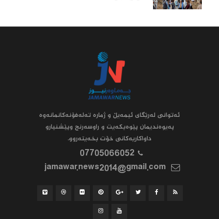
ئه‌توانى له‌رێگاى ئیمه‌یڵ و ژماره‌ ته‌له‌فۆنه‌کانمانه‌وه‌
په‌یوه‌ندیمان پێوه‌بکه‌یت و راوسه‌رنج وپێشنیارو
داواکاریه‌کانى خۆت بخه‌یته‌روو.
07705066052
jamawar.news2014@gmail.com