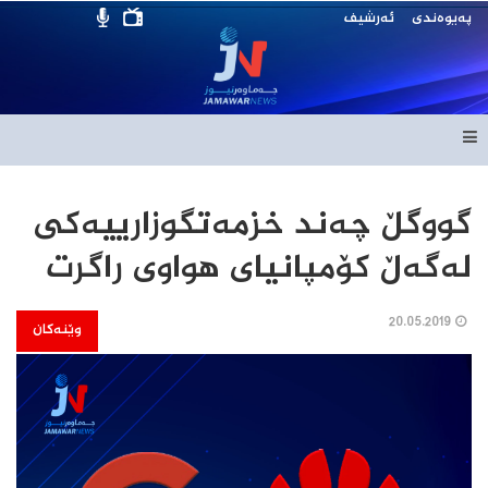
پەیوەندی
ئەرشیف
گووگڵ چه‌ند خزمه‌تگوزارییه‌کى
له‌گه‌ڵ کۆمپانیاى هواوی راگرت
20.05.2019
وێنەکان