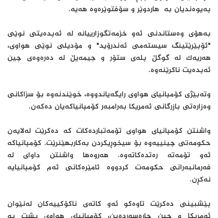
په‌یوه‌ندیان به‌ هاردوێر و سۆفتوێره‌وه‌ هه‌یه‌.
به‌هۆى وه‌ستاندنى ئه‌و خزمه‌تگوزارییانه‌ له‌ ئه‌پده‌یتى نوێى
"ئۆپێرێتینگ سیسته‌مى ئه‌ندرۆید" و مۆدیلى نوێى هواوی،
هه‌ریه‌ک له‌ گوگڵ پله‌ى ستۆر و جیمه‌یڵ له‌ ده‌ره‌وه‌ى چین
ئه‌پده‌یت ناکرێنه‌وه‌.
وته‌بێژى کۆمپانیاى هواوى رایگه‌یاندووه‌، خوێندنه‌وه‌ بۆ سزاکانى
وه‌زاره‌تى بازرگانى ئه‌مریکا به‌رامبه‌ر کۆمپانیاکه‌یان ده‌که‌ن.
واشنتن کۆمپانیاى هواوى تۆمه‌تبارده‌کات که‌ ده‌کرێت له‌لایه‌ن
حکومه‌تى چینییه‌وه‌ بۆ سیخوڕیکردن به‌کاربهێنرێت. کۆمپانیاکه‌
ئه‌و تۆمه‌ته‌ ره‌تده‌کاته‌وه‌. هه‌روه‌ها واشنتن داواى له‌
فه‌رمانبه‌رانى حکومه‌ت کردووه‌ ئامێره‌کانى ئه‌م کۆمپانیایه‌
نه‌کڕن.
پێشبینى ده‌کرێت تاوه‌کو ئه‌و کاته‌ى ناکۆکییه‌کان له‌نێوان
ئه‌مریکا و چین چاره‌سه‌رده‌بن، کۆمپانیاى هواوى پشت به‌