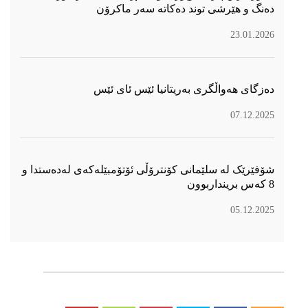
دەنگ و هێرشی توند دەكاتە سەر ماكرۆن
23.01.2026
دەزگای هەواڵگری بەریتانیا ئێس ئای ئێس
07.12.2025
شۆفێرێک لە سلێمانی کۆنترۆڵی ئۆتۆمبێلەکەی لەدەستدا و
8 کەس برینداربوون
05.12.2025
سۆسیال میدیا