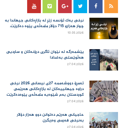
نرخی یەك ئۆنسە زێڕ لە بازاڕەكانی جیهاندا بە
چوار هەزارو 715 دۆلار مامەڵەی پێوە دەكرێت.
10.05.2026
پێشمەرگە لە نێوان ئاگری درۆنەکان و ساردیی
هەڵوێستی بەغدادا
27.04.2026
ئەمڕۆ دووشەممە 27ی نیسانی 2026 نرخی
دراوە جیهانییەكان لە بازاڕەكانی هەرێمی
كوردستان بەم شێوەیە مامەڵەی پێوەدەكرێت
27.04.2026
حاجیانی هەرێم دەتوانن دوو هەزار دۆلار
بەنرخی فەرمی وەربگرن
27.04.2026