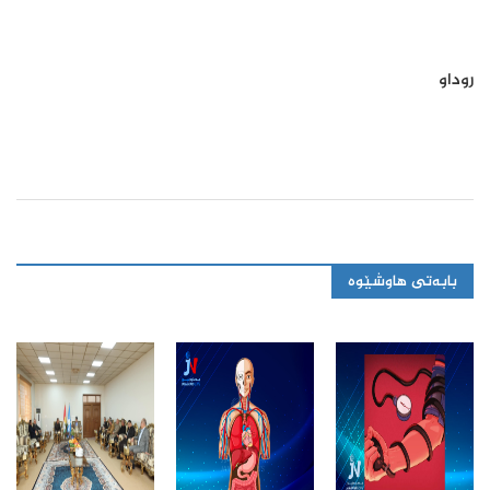
روداو
بابەتی هاوشێوە