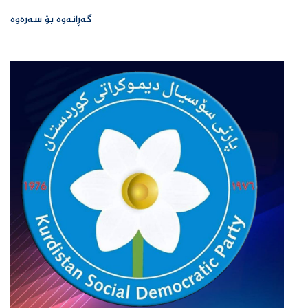
گەڕانەوە بۆ سەرەوە