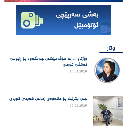
وتار
ڕۆژئاوا ... لە خۆڵەمێشی جەنگەوە بۆ ڕابونی
ئەقڵی کوردی
20.02.2026
چی بكرێت بۆ مانەوەی زمانی فەڕمی كوردی
20.02.2026