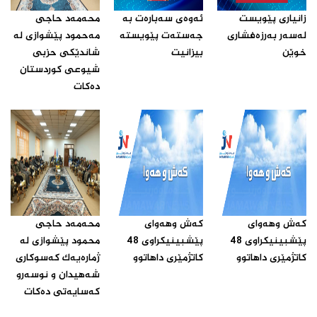
زانیارى پێویست
ئه‌وه‌ى سه‌باره‌ت به‌
محه‌مه‌د حاجى
له‌سه‌ر به‌رزه‌فشارى
جه‌سته‌ت پێویسته‌
مه‌حمود پێشوازى له‌
خوێن ‌
بیزانیت‌
شاندێکى حزبى
شیوعى کوردستان
ده‌کات‌
که‌ش وهه‌واى
که‌ش وهه‌واى
محه‌مه‌د حاجى
پێشبینیکراوى 48
پێشبینیکراوى 48
محمود پێشوازى له‌
کاتژمێرى داهاتوو‌
کاتژمێرى داهاتوو‌
ژماره‌یه‌ک که‌سوکارى
شه‌هیدان و نوسه‌رو
که‌سایه‌تى ده‌کات ‌