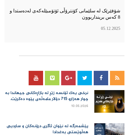
شۆفێرێک لە سلێمانی کۆنترۆڵی ئۆتۆمبێلەکەی لەدەستدا و
8 کەس برینداربوون
05.12.2025
سۆسیال میدیا
نرخی یەك ئۆنسە زێڕ لە بازاڕەكانی جیهاندا بە
چوار هەزارو 715 دۆلار مامەڵەی پێوە دەكرێت.
10.05.2026
پێشمەرگە لە نێوان ئاگری درۆنەکان و ساردیی
هەڵوێستی بەغدادا