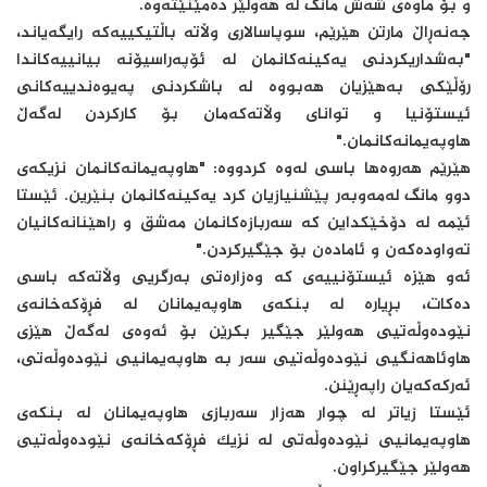
و بۆ ماوەی شەش مانگ لە هەولێر دەمێنێتەوە.
جەنەڕاڵ مارتن هێرێم، سوپاسالاری وڵاتە باڵتیکییەکە رایگەیاند،
"بەشداریکردنی یەکینەکانمان لە ئۆپەراسیۆنە بیانییەکاندا
رۆڵێکی بەهێزیان هەبووە لە باشکردنی پەیوەندییەکانی
ئیستۆنیا و توانای وڵاتەکەمان بۆ کارکردن لەگەڵ
هاوپەیمانەکانمان."
هێرێم هەروەها باسی لەوە کردووە: "هاوپەیمانەکانمان نزیکەی
دوو مانگ لەمەوبەر پێشنیازیان کرد یەکینەکانمان بنێرین. ئێستا
ئێمە لە دۆخێکداین کە سەربازەکانمان مەشق و راهێنانەکانیان
تەواودەکەن و ئامادەن بۆ جێگیرکردن."
ئەو هێزە ئیستۆنییەی کە وەزارەتی بەرگریی وڵاتەکە باسی
دەکات، بڕیارە لە بنکەی هاوپەیمانان لە فڕۆکەخانەی
نێودەوڵەتیی هەولێر جێگیر بکرێن بۆ ئەوەی لەگەڵ هێزی
هاوئاهەنگیی نێودەوڵەتیی سەر بە هاوپەیمانیی نێودەوڵەتی،
ئەرکەکەیان راپەڕێنن.
ئێستا زیاتر لە چوار هەزار سەربازی هاوپەیمانان لە بنکەی
هاوپەیمانیی نێودەوڵەتی لە نزیک فڕۆکەخانەی نێودەوڵەتیی
هەولێر جێگیرکراون.