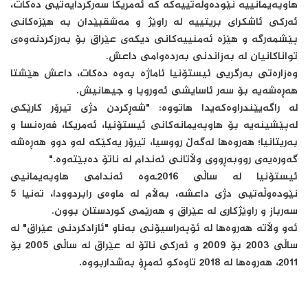
هاوپەیمانییە نێودەوڵەتییەکە کە ئەمریکا سەرکردایەتیی دەکات،
ئەرکی ئاشکرای بریتییە لە راوێژ و مەشقپێدان بە هێزەکانی
پێشمەرگە و هێزە ئەمنییەکانی دیکەی عێراق بۆ بەرزکردنەوەی
تواناکانیان لە بەزاندنی بەردەوامی داعش.
وەزارەتی بەرگریی ئیستۆنیا ئاماژە بەوە دەکات، داعش هێشتا
هەڕەشەیە بۆ سەر ئاسایشی ئەوروپا و جیهانیش.
لە راگەیێندراوەکەیدا هاتووە: "شەڕکردن دژی تیرۆر کارێکی
لەپێشینەیە بۆ هاوپەیمانەکانی ئیستۆنیا، ئەمریکا، فەرەنسا و
بەریتانیا؛ هەروەها لەگەڵ رووسیا، تیرۆر یەکێکە لەو دوو هەڕەشە
گەورەیەی رووبەڕووی وڵاتانی ئەندام لە ناتۆ دەبێتەوە."
ئیستۆنیا لە ساڵی 2016ـەوە ئەندامی هاوپەیمانیی
نێودەوڵەتیی دژی داعشە، بەڵام لە ماوەی رابردوودا، تەنیا 5
سەرباز و راوێژکاری لە عێراق و هەرێمی کوردستان بوون.
ئەو وڵاتە هەروەها لە ئۆپەراسیۆنی بەناو "ئازادکردنی عێراق" لە
ساڵی 2003 بۆ 2009 و ئەرکی ناتۆ لە عێراق لە ساڵی 2005 بۆ
2011، هەروەها لە 2018 تاوەکو ئەمڕۆ بەشداربووە.