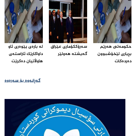
حكومه‌تی هه‌رێم
سەرۆککۆماری عێراق
له‌ باره‌ی پێوه‌ری ئاو
بڕیاری لێخۆشبوون
گەیشتە هەولێر‌
داواكارێك ئاراسته‌ی
ده‌رده‌كات‌
هاوڵاتیان ده‌كرێت‌
گەڕانەوە بۆ سەرەوە