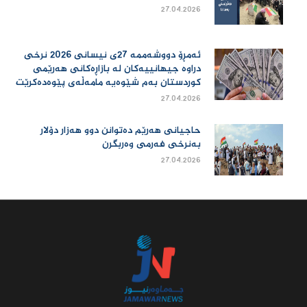
27.04.2026
ئەمڕۆ دووشەممە 27ی نیسانی 2026 نرخی
دراوە جیهانییەكان لە بازاڕەكانی هەرێمی
كوردستان بەم شێوەیە مامەڵەی پێوەدەكرێت
27.04.2026
حاجیانی هەرێم دەتوانن دوو هەزار دۆلار
بەنرخی فەرمی وەربگرن
27.04.2026