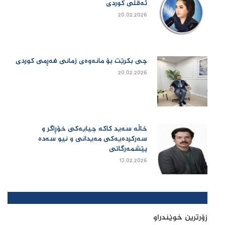
ئەقڵی کوردی
20.02.2026
چی بكرێت بۆ مانەوەی زمانی فەڕمی كوردی
20.02.2026
خاڵە سەید کاکە چیایەکی خۆڕاگر و
سەرکردەیەکی مەیدانی و نیو سەدە
پێشمەرگاتی
13.02.2026
زۆرترین خوێندراو