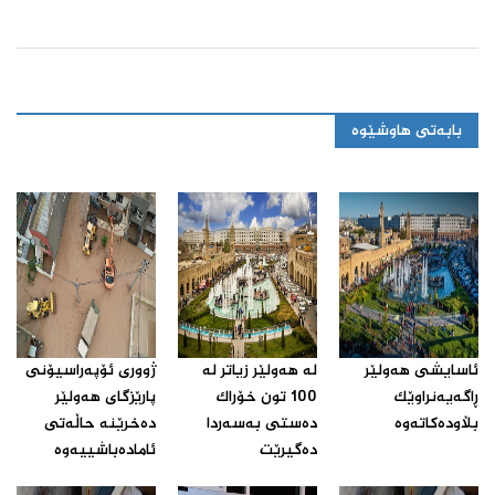
بابەتی هاوشێوە
ئاسایشی هەولێر
له‌ هه‌ولێر زیاتر له‌
ژووری ئۆپه‌راسیۆنی
ڕاگه‌یه‌نراوێك
100 تون خۆراك
پارێزگای هه‌ولێر
بڵاوده‌كاته‌وه‌‌
ده‌ستی به‌سه‌ردا
ده‌خرێنه‌ حاڵه‌تی
ده‌گیرێت‌
ئاماده‌باشییه‌وه‌‌