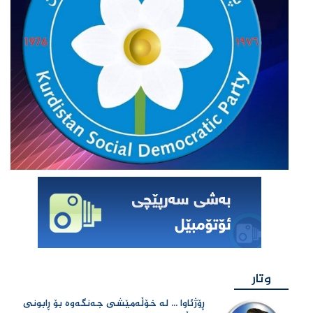
وتار
ڕۆژئاوا ... لە خۆڵەمێشی جەنگەوە بۆ ڕابونی