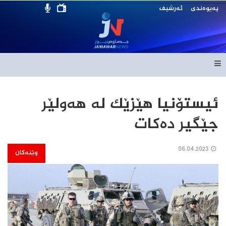
پەیوەندی
ئەرشیف
ئیستۆنیا هێزێک لە هەولێر
جێگیر دەکات
06.04.2023
وێنەکان