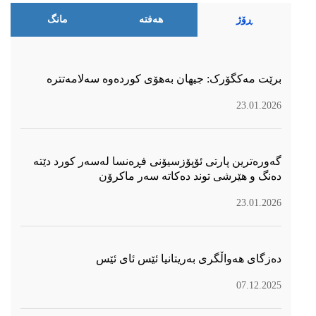
ڕۆژ
هەفتە
مانگ
برێت مەکگۆرک: جیهان بەهۆی کوردەوە سەلامەتترە
23.01.2026
گەورەترین پارتی ئۆپۆزسیۆنی فڕەنسا لەسەر كورد دێتە
دەنگ و هێرشی توند دەكاتە سەر ماكرۆن
23.01.2026
دەزگای هەواڵگری بەریتانیا ئێس ئای ئێس
07.12.2025