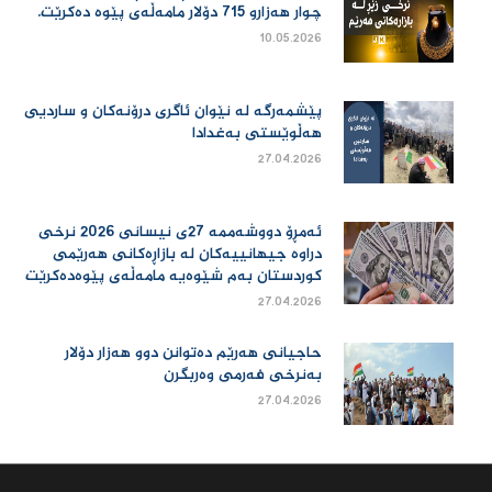
چوار هەزارو 715 دۆلار مامەڵەی پێوە دەكرێت.
10.05.2026
پێشمەرگە لە نێوان ئاگری درۆنەکان و ساردیی
هەڵوێستی بەغدادا
27.04.2026
ئەمڕۆ دووشەممە 27ی نیسانی 2026 نرخی
دراوە جیهانییەكان لە بازاڕەكانی هەرێمی
كوردستان بەم شێوەیە مامەڵەی پێوەدەكرێت
27.04.2026
حاجیانی هەرێم دەتوانن دوو هەزار دۆلار
بەنرخی فەرمی وەربگرن
27.04.2026