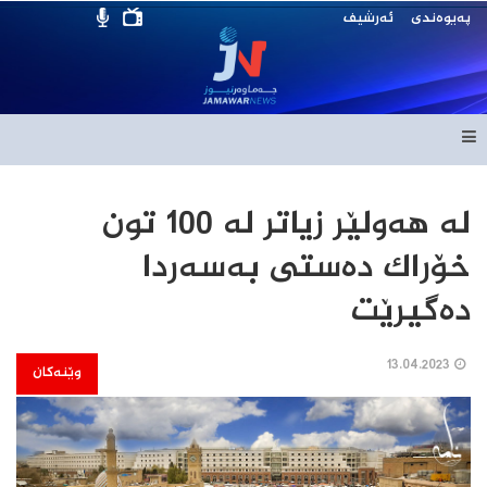
پەیوەندی
ئەرشیف
له‌ هه‌ولێر زیاتر له‌ 100 تون
خۆراك ده‌ستی به‌سه‌ردا
ده‌گیرێت
13.04.2023
وێنەکان