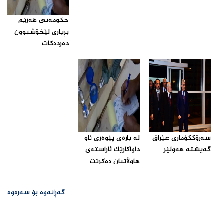
حكومه‌تی هه‌رێم
بڕیاری لێخۆشبوون
ده‌رده‌كات‌
سەرۆککۆماری عێراق
له‌ باره‌ی پێوه‌ری ئاو
گەیشتە هەولێر‌
داواكارێك ئاراسته‌ی
هاوڵاتیان ده‌كرێت‌
گەڕانەوە بۆ سەرەوە