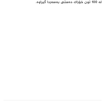
له‌ 100 تون خۆراك ده‌ستی به‌سه‌ردا گیراوه‌.