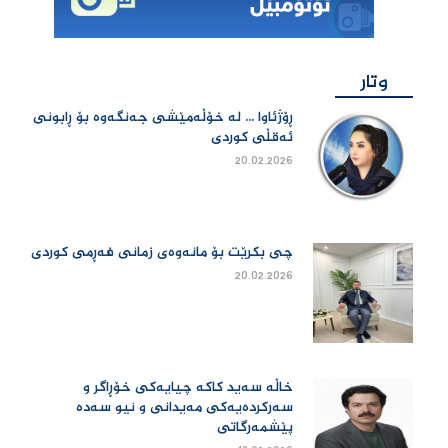
وتار
ڕۆژئاوا ... لە خۆڵەمێشی جەنگەوە بۆ ڕابونی
ئەقڵی کوردی
20.02.2026
چی بكرێت بۆ مانەوەی زمانی فەڕمی كوردی
20.02.2026
خاڵە سەید کاکە چیایەکی خۆڕاگر و
سەرکردەیەکی مەیدانی و نیو سەدە
پێشمەرگاتی