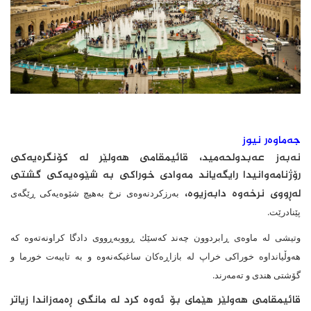
جەماوەر نیوز
نه‌به‌ز عه‌بدولحه‌مید، قائیمقامی هه‌ولێر له‌ كۆنگره‌یه‌كی
رۆژنامه‌وانیدا رایگه‌یاند مه‌وادی خوراكی به‌ شێوه‌یه‌كی گشتی
له‌ڕووی نرخه‌وه‌ دابه‌زیوه‌،
به‌رزكردنه‌وه‌ی نرخ به‌هیچ شێوه‌یه‌كی ڕێگه‌ی
پێنادرێت.
وتیشی له‌ ماوه‌ی ڕابردوون چه‌ند كه‌سێك ڕووبه‌ڕووی دادگا كراونه‌ته‌وه‌ كه‌
هه‌وڵیانداوه‌ خوراكی خراپ له‌ بازاڕه‌كان ساغبكه‌نه‌وه‌ و به‌ تایبه‌ت خورما و
گۆشتی هندی و ته‌مه‌رند.
قائیمقامی هه‌ولێر هێمای بۆ ئه‌وه‌ كرد له‌ مانگی ڕه‌مه‌زاندا زیاتر