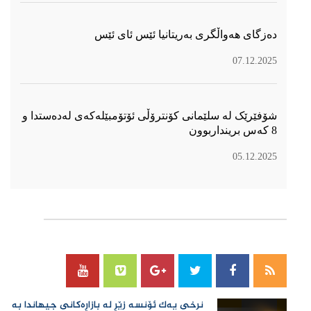
دەزگای هەواڵگری بەریتانیا ئێس ئای ئێس
07.12.2025
شۆفێرێک لە سلێمانی کۆنترۆڵی ئۆتۆمبێلەکەی لەدەستدا و
8 کەس برینداربوون
05.12.2025
سۆسیال میدیا
نرخی یەك ئۆنسە زێڕ لە بازاڕەكانی جیهاندا بە