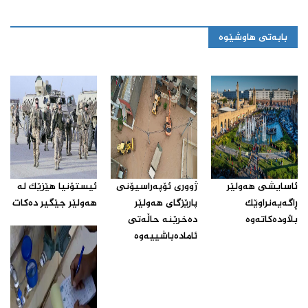
بابەتی هاوشێوە
ئاسایشی هەولێر
ژووری ئۆپه‌راسیۆنی
ئیستۆنیا هێزێک لە
ڕاگه‌یه‌نراوێك
پارێزگای هه‌ولێر
هەولێر جێگیر دەکات‌
بڵاوده‌كاته‌وه‌‌
ده‌خرێنه‌ حاڵه‌تی
ئاماده‌باشییه‌وه‌‌