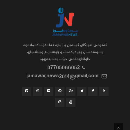
ئه‌توانى له‌رێگاى ئیمه‌یڵ و ژماره‌ ته‌له‌فۆنه‌کانمانه‌وه‌
په‌یوه‌ندیمان پێوه‌بکه‌یت و راوسه‌رنج وپێشنیارو
داواکاریه‌کانى خۆت بخه‌یته‌روو.
07705066052
jamawar.news2014@gmail.com