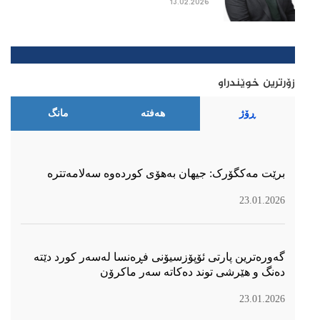
13.02.2026
زۆرترین خوێندراو
ڕۆژ
هەفتە
مانگ
برێت مەکگۆرک: جیهان بەهۆی کوردەوە سەلامەتترە
23.01.2026
گەورەترین پارتی ئۆپۆزسیۆنی فڕەنسا لەسەر كورد دێتە
دەنگ و هێرشی توند دەكاتە سەر ماكرۆن
23.01.2026