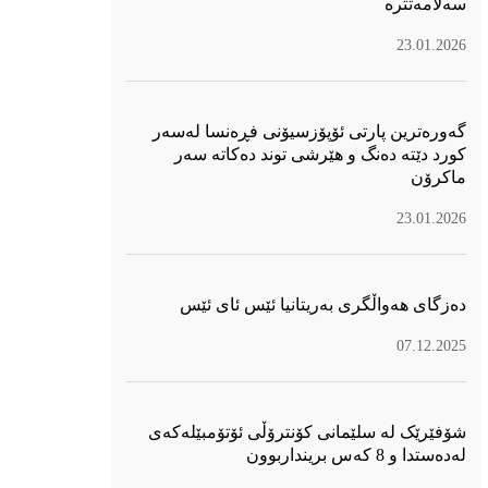
سەلامەتترە
23.01.2026
گەورەترین پارتی ئۆپۆزسیۆنی فڕەنسا لەسەر
كورد دێتە دەنگ و هێرشی توند دەكاتە سەر
ماكرۆن
23.01.2026
دەزگای هەواڵگری بەریتانیا ئێس ئای ئێس
07.12.2025
شۆفێرێک لە سلێمانی کۆنترۆڵی ئۆتۆمبێلەکەی
لەدەستدا و 8 کەس برینداربوون