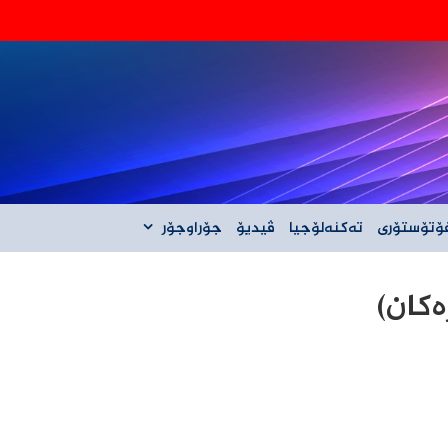
‌گه‌ڵ ئێران نیه‌
ۆتۆستۆری
تەکنەلۆجیا
ڤیدیۆ
جۆراوجۆر
کان)