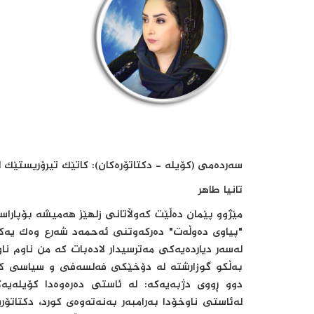
سەردەمی (کۆیلە - دکتاتۆرەکان): کاتێک تیرۆریستێک ل
تانیا طاهر
مێژوو پێمان دەڵێت کەوڵاتانی زلهێز هەمیشە بۆپاراست
"پیاوی دەوڵەت" دەرکەوتنی ئەحمەد شەرع وەک یەکێکە
لەسەر دیاردەیەکی مەترسیدار لادەبات کە من ناوم نا
بەڵکو گوزارشتە لە دۆخێکی فەلسەفی و سیاسی کە 
دوو ڕووی دژبەیەکە: لە ئاستی دەرەوەدا کۆیلەیە
لەئاستی ناوخۆدا بەرامبەر بەنەتەوەی کورد، دکتاتۆ