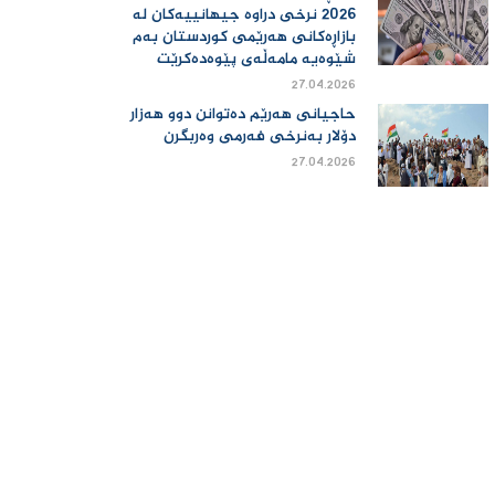
2026 نرخی دراوە جیهانییەكان لە
بازاڕەكانی هەرێمی كوردستان بەم
شێوەیە مامەڵەی پێوەدەكرێت
27.04.2026
حاجیانی هەرێم دەتوانن دوو هەزار
دۆلار بەنرخی فەرمی وەربگرن
27.04.2026