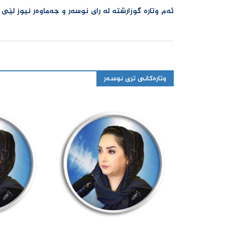
ئەم وتارە گوزارشتە لە رای نوسەر و جەماوەر نیوز لێی
وتارەکانی تری نوسەر