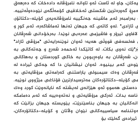
کان، چاو لە ئاست ئەو تاوانە نامرۆڤانە دادەخات کە دەرهەق
ەمڕۆ گەورەترین شکستی ئەخلاقیی کۆمەڵگەی نێودەوڵەتییە.
بەرامبەر ئەم ماشینە جەنگییە نامرۆڤانەیەی کۆیلە-دکتاتۆر،
ی ئازادی" .لەو کاتەی کە جیهان تەنها تەماشاکەرە، ئەم کوڕ و
افاوی تیرۆر و فاشیزمی عەرەبی نوێدا. بەرخۆدانی شەڕڤانان
 فەلسەفی قووڵی هەیە؛ ئەوان نوێنەرایەتی "مرۆڤی ئازاد"
ر"ێک نەوی بکات. لە کاتێکدا ئەحمەد شەرع و چەتەکانی بە
، شەڕڤانان بە باوەڕبوون بە خاکی کوردستان و بەهاکانی
وەی کەم بینیوە. ئەوان نیشانیان دا کە چەکی ئیرادە لە
شەڕڤانان وەک سیمبولی پاراستنی کەرامەتی مرۆڤایەتی بە
می کۆیلە-دکتاتۆرەکان مەترسیدارترین قۆناغی مێژووی نوێیە.
دەستی هەموو ئەو هێزانەی لەپشتە کە نایانەوێت کورد وەک
اسە بدات. ئەرکی مرۆڤایەتی و نەتەوەییە کە ئەم دەمامکە
وانەکانیان بە جیهان بناسێنرێت، پێویستە جیهان بزانێت کە
تننامە سیاسییەکانی نێوان وڵاتان و کۆیلە-دکتاتۆرەکان،
ئیرادەی گەلێک بۆ