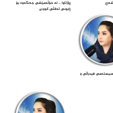
ەرع‌
ڕۆژئاوا ... لە خۆڵەمێشی جەنگەوە بۆ
ڕابونی ئەقڵی کوردی‌
 سیسته‌می فیدراڵى و