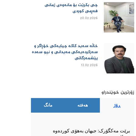
چی بكرێت بۆ مانەوەی زمانی
فەڕمی كوردی
20.02.2026
خاڵە سەید کاکە چیایەکی خۆڕاگر و
سەرکردەیەکی مەیدانی و نیو سەدە
پێشمەرگاتی
13.02.2026
زۆرترین خوێندراو
ڕۆژ
هەفتە
مانگ
برێت مەکگۆرک: جیهان بەهۆی کوردەوە