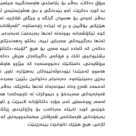
مرۆڤ دەکات، بەڵام بۆ پاراستنی هاوسەنگییە سیاسییە
بە کورد دەکرێت. ئەو بێدەنگی و بێ هەڵوێستیەی ئ
بەڵام ئەوەی بۆ هەموان گرنگە و جێگای شانازیە، لە 
هێزێکی پۆڵایین و پڕ لە ئیرادە ڕاوەستاوە: "شەڕڤانان
کچە تێکۆشەرانە بوونەتە تەنها بەربەست لەبەردەم ل
تەنها بەرگرییەکی سەربازی نییە، بەڵکو ڕەهەندێکی
دەکەن کە ئامادە نییە سەری بۆ هیچ "کۆیلە-دکتاتۆ
پشتیوانیی تانک و فڕۆکەی داگیرکەران هێرش دەکەن
مرۆڤایەتی، داستانێک دەنووسنەوە کە مێژوو هاوشێ
هەموو ئەجێندا نێودەوڵەتییەکان بەهێزترە، ناوی 
بەرزی دەمێنێتەوە. دەرەنجام دەتوانین بڵێین: سەردە
ئەحمەد شەرع وەک نمونەیەک تەنها بکەرێکە، بەڵام 
قەوارەیەکی سەربەخۆ و دیموکرات لە ناوچەکەدا هەن
لەسەر ڕووخساری ئەم جۆرە دکتاتۆرانە لاببرێت و تا
خوێنی کورد نابێتە مەرەکەب بۆ واژۆکردنی ڕێککەو
بەرخۆدانی قارەمانانەی شەڕڤانان سەلماندوویەتی کە 
ئازادی، هیچ هێزێک ناتوانێت بیبەزێنێت.