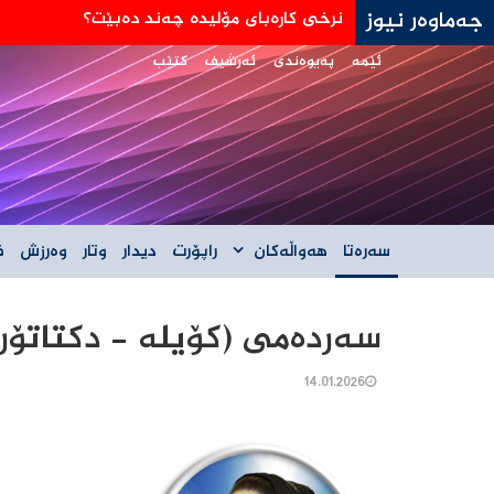
جەماوەر نیوز
جه‌ی دی ڤانس: هێڵی سورمان له‌دانوستانه‌كان له
ئێمە
پەیوەندی
ئەرشیف
کتێب
سەرەتا
هەواڵەکان
راپۆرت
دیدار
وتار
وەرزش
ف
سەردەمی (کۆیلە - دکتاتۆرە
14.01.2026