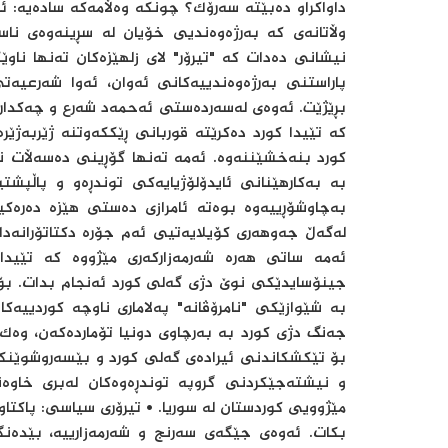
داواکراو دەبێتە سەرۆک؟ چونکە وەڵامەکە سادەیە: ئ
وڵاتانەی کە بەرژەوەندیی خۆیان لە سڕینەوەی ناس
نیشانی دەدات کە "تیرۆر" لای زلهێزەکان تەنها ناوێ
پاراستنی بەرژەوەندییەکانی ئەوان، ئەوا شەرعی
بڕێژێت. ئەوەی لەسەردەستی ئەحمەد شەرع و چەکدارە
کە تێیدا کورد دەکرێتە قوربانی ڕێککەوتنە ژێربەژێ
کورد بنەخشێننەوە. ئەمە تەنها گۆڕینی دەسەڵات نی
بە بەکارھێنانی ئایدۆلۆژیایەکی توندڕەو و پاڵپش
بەچاوشۆڕییەوە بوەتە ئامرازی دەستی هێزە دەرەکیی
لەگەڵ جەوهەری کۆیلایەتیی ئەم جۆرە دکتاتۆرانەدا
ئەمە ساتی هەرە شەرمەزارکەری مێژووە کە تێیدا
جینۆسایدێکی نوێ دژی گەلی کورد ئەنجام بدات. بۆ
بە شێوازێکی "نامرۆڤانە" پەلاماری ناوچە کوردییەکا
جەنگ دژی کورد بە بەرچاوی دونیا تۆماردەکەن، وەک
بۆ تێکشکاندنی ئیرادەی گەلی کورد و بێسەروشوێنکرد
و نیشتەجێکردنی گروپە توندڕەوەکان لەبری خاوە
مێژوویی کوردستان لە سوریا. • تیرۆری سیاسی: پاکتاو
بکات. ئەوەی جێگەی سەرنج و شەرمەزارییە، بێدەن