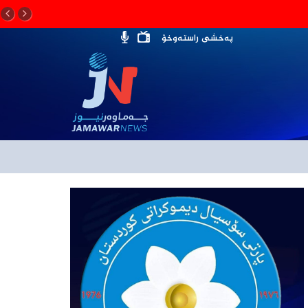
پەخشی راستەوخۆ