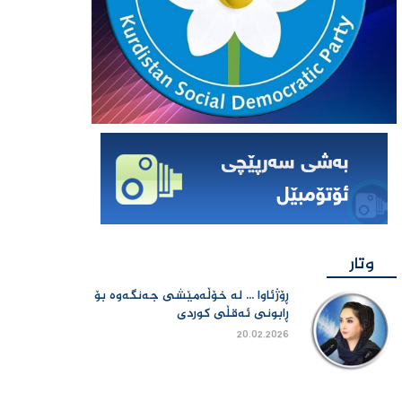
وتار
ڕۆژئاوا ... لە خۆڵەمێشی جەنگەوە بۆ
ڕابونی ئەقڵی کوردی
20.02.2026