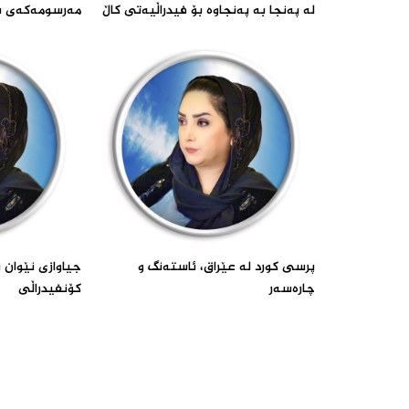
لە پەنجا بە پەنجاوە بۆ فیدراڵیەتی کاڵ‌
مەرسومەکەی ش
پرسی کورد لە عێراق، ئاستەنگ و
جیاوازى نێوان
چارەسەر‌
کۆنفیدراڵى‌