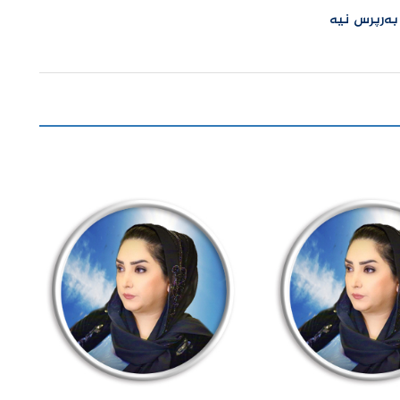
 بەرپرس نیە