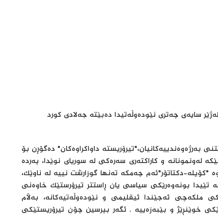
ەژێر سایەی چەتری نێودەوڵەتیدا دەبێتە جەلادی کورد
نی بەرژەوەندییەکانیان،"تیرۆریستە داواکراوەکان" دەگۆڕن بۆ
 لەونمونانە و کاراکتەری سەرەکی لە سوریای نوێدا، پەردە
وە "کۆیلە-دکتاتۆر"ئەم چەمکە تەنها گوزارشت نییە لە ناوێک،
تێیدا بونەوەرێکی سیاسی یان ڕاستتر تیرۆرستێک خاوەنی
کی ملکەچی ئەجێندا ئیقلیمی و نێودەوڵەتیەکانە، بەڵام
رێکی خوێنڕێژ و بێبەزەییە . ئگەر بپرسین چۆن تیرۆریستێکی