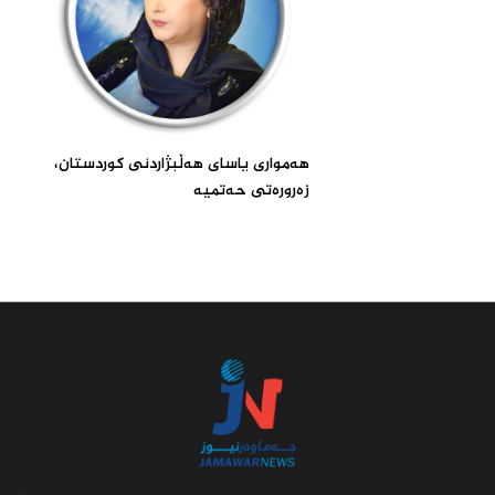
هه‌مواری یاسای هەڵبژاردنی كوردستان،
زەرورەتی حەتمیە‌