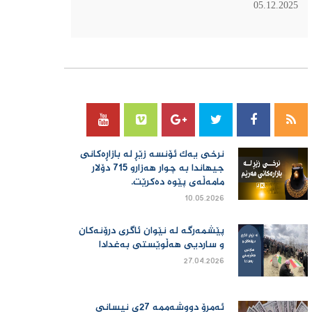
05.12.2025
سۆسیال میدیا
نرخی یەك ئۆنسە زێڕ لە بازاڕەكانی
جیهاندا بە چوار هەزارو 715 دۆلار
مامەڵەی پێوە دەكرێت.
10.05.2026
پێشمەرگە لە نێوان ئاگری درۆنەکان
و ساردیی هەڵوێستی بەغدادا
27.04.2026
ئەمڕۆ دووشەممە 27ی نیسانی