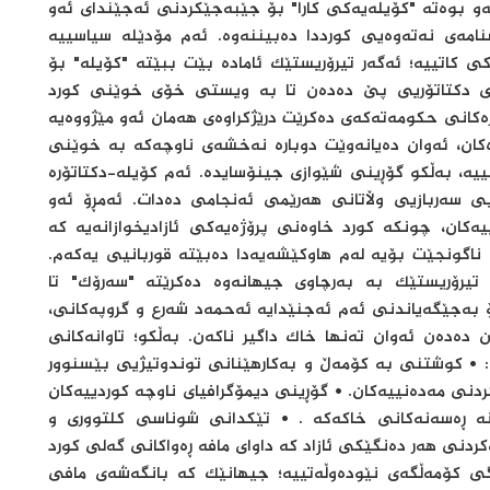
ەو بوەتە "کۆیلەیەکی کارا" بۆ جێبەجێکردنی ئەجێندای ئەو
نامەی نەتەوەیی کورددا دەبیننەوە. ئەم مۆدێلە سیاسییە
کی کاتییە؛ ئەگەر تیرۆریستێک ئامادە بێت ببێتە "کۆیلە" بۆ
ەتی دکتاتۆریی پێ دەدەن تا بە ویستی خۆی خوێنی کورد
کانی حکومەتەکەی دەکرێت درێژکراوەی هەمان ئەو مێژووەیە
رەکان، ئەوان دەیانەوێت دوبارە نەخشەی ناوچەکە بە خوێنی
یە، بەڵکو گۆڕینی شێوازی جینۆسایدە. ئەم کۆیلە-دکتاتۆرە
تیی سەربازیی وڵاتانی هەرێمی ئەنجامی دەدات. ئەمڕۆ ئەو
ەکان، چونکە کورد خاوەنی پرۆژەیەکی ئازادیخوازانەیە کە
 ناگونجێت بۆیە لەم هاوکێشەیەدا دەبێتە قوربانیی یەکەم.
 تیرۆریستێک بە بەرچاوی جیهانەوە دەکرێتە "سەرۆک" تا
 بەجێگەیاندنی ئەم ئەجنێدایە ئەحمەد شەرع و گروپەکانی،
ن دەدەن ئەوان تەنها خاک داگیر ناکەن. بەڵکو؛ تاوانەکانی
: • کوشتنی بە کۆمەڵ و بەکارهێنانی توندوتیژیی بێسنوور
نی مەدەنییەکان. • گۆڕینی دیمۆگرافیای ناوچە کوردییەکان
نە ڕەسەنەکانی خاکەکە . • تێکدانی شوناسی کلتووری و
کردنی هەر دەنگێکی ئازاد کە داوای مافە ڕەواکانی گەلی کورد
گی کۆمەڵگەی نێودەوڵەتییە؛ جیهانێک کە بانگەشەی مافی