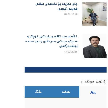
چی بكرێت بۆ مانەوەی زمانی
فەڕمی كوردی
20.02.2026
خاڵە سەید کاکە چیایەکی خۆڕاگر و
سەرکردەیەکی مەیدانی و نیو سەدە
پێشمەرگاتی
13.02.2026
زۆرترین خوێندراو
ڕۆژ
هەفتە
مانگ