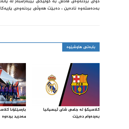
دوای بردنه‌وه‌ی قادش به‌ گوڵێكی بێبه‌رامبه‌ر له‌ یانه‌
بەدەستەوە نادەین ، دەبێت هەوڵی بردنەوەی یاریەک
بابەتی هاوشێوە
كلاسیكۆ له‌ جامی شای ئیسپانیا
بارسێلۆنا كلاسی
به‌رده‌وام ده‌بێت‌
مه‌درید برده‌وه‌‌