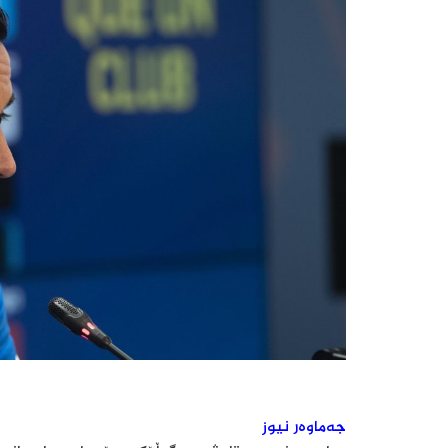
جەماوەر نیوز