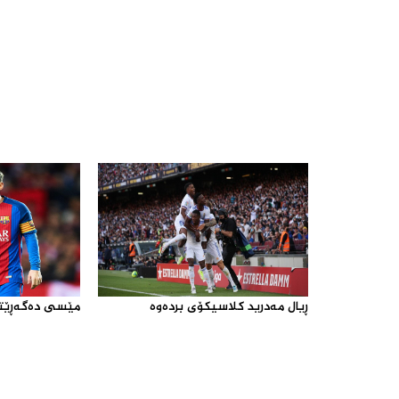
ڕیال مه‌درید كلاسیكۆی برده‌وه‌‌
مێسی ده‌گه‌ڕێته‌