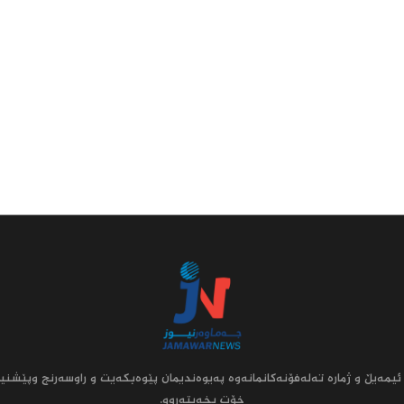
ئیمه‌یڵ و ژماره‌ ته‌له‌فۆنه‌کانمانه‌وه‌ په‌یوه‌ندیمان پێوه‌بکه‌یت و راوسه‌رنج وپێشنیا
خۆت بخه‌یته‌روو.