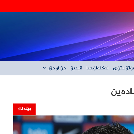
‌گه‌ڵ ئێران نیه‌
ۆتۆستۆری
تەکنەلۆجیا
ڤیدیۆ
جۆراوجۆر
اده‌ین
وێنەکان