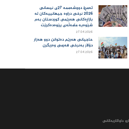
ئەمڕۆ دووشەممە 27ی نیسانی
2026 نرخی دراوە جیهانییەكان لە
بازاڕەكانی هەرێمی كوردستان بەم
شێوەیە مامەڵەی پێوەدەكرێت
27.04.2026
حاجیانی هەرێم دەتوانن دوو هەزار
دۆلار بەنرخی فەرمی وەربگرن
27.04.2026
رو داواکاریه‌کانى