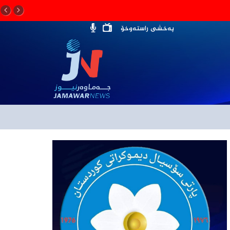
پەخشی راستەوخۆ