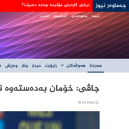
جەماوەر نیوز
جه‌ی دی ڤانس: هێڵی سورمان له‌دانوستانه‌كان له
ئێمە
پەیوەندی
ئەرشیف
کتێب
سەرەتا
هەواڵەکان
راپۆرت
دیدار
وتار
وەرزش
ف
چاڤی: خۆمان به‌ده‌سته‌وه‌ ن
19.04.2022