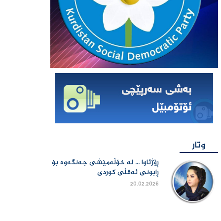
وتار
ڕۆژئاوا ... لە خۆڵەمێشی جەنگەوە بۆ
ڕابونی ئەقڵی کوردی
20.02.2026