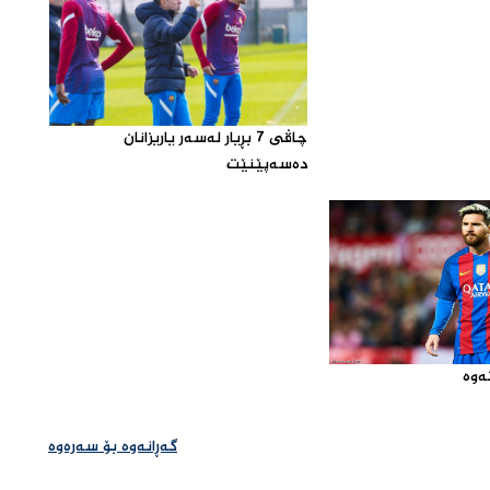
چاڤی 7 بڕیار له‌سه‌ر یاریزانان
ده‌سه‌پێنێت‌
وه‌‌
گەڕانەوە بۆ سەرەوە