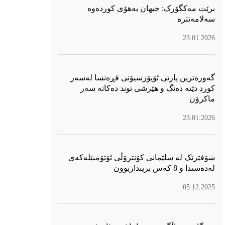
برێت مەکگۆرک: جیهان بەهۆی کوردەوە
سەلامەتترە
23.01.2026
گەورەترین پارتی ئۆپۆزسیۆنی فڕەنسا لەسەر
كورد دێتە دەنگ و هێرشی توند دەكاتە سەر
ماكرۆن
23.01.2026
شۆفێرێک لە سلێمانی کۆنترۆڵی ئۆتۆمبێلەکەی
لەدەستدا و 8 کەس برینداربوون
05.12.2025