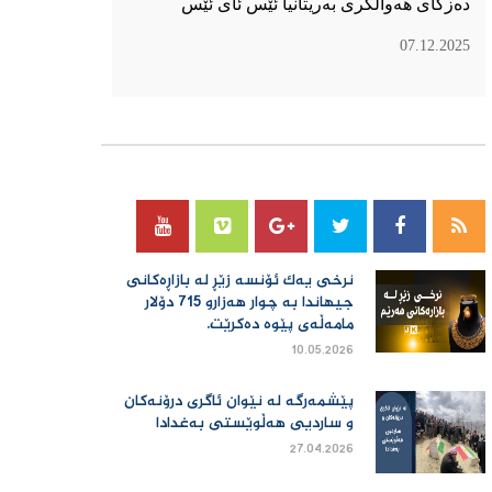
دەزگای هەواڵگری بەریتانیا ئێس ئای ئێس
07.12.2025
سۆسیال میدیا
نرخی یەك ئۆنسە زێڕ لە بازاڕەكانی
جیهاندا بە چوار هەزارو 715 دۆلار
مامەڵەی پێوە دەكرێت.
10.05.2026
پێشمەرگە لە نێوان ئاگری درۆنەکان
و ساردیی هەڵوێستی بەغدادا
27.04.2026