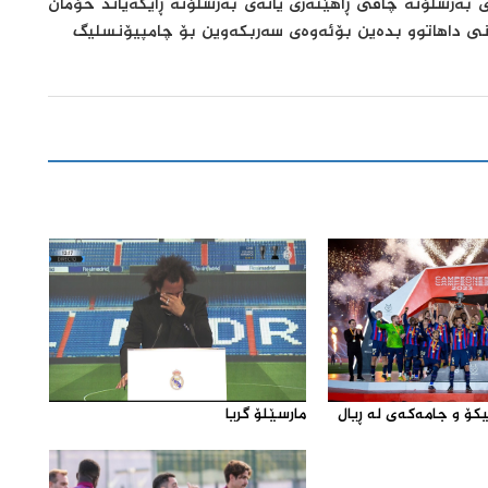
ی به‌رشلۆنه‌ چاڤی ڕاهێنه‌ری یانه‌ی به‌رشلۆنه‌ ڕایگه‌یاند خۆمان
انی داهاتوو بدەین بۆئەوەی سەربکەوین بۆ چامپیۆنسلیگ
كۆ و جامه‌كه‌ی له‌ ڕیال
مارسێلۆ گریا‌