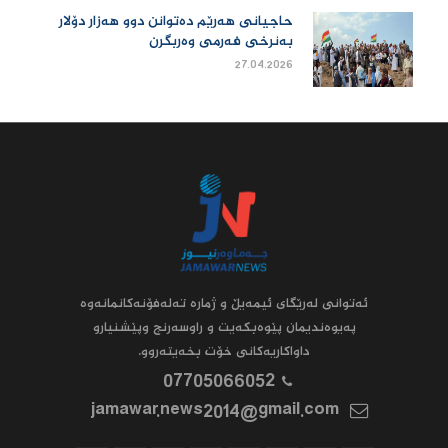
حاجیانی هەرێم دەتوانن دوو هەزار دۆلار
بەنرخی فەرمی وەربگرن
27.04.2026
ئه‌توانى له‌رێگاى ئیمه‌یڵ و ژماره‌ ته‌له‌فۆنه‌کانمانه‌وه‌
په‌یوه‌ندیمان پێوه‌بکه‌یت و راوسه‌رنج وپێشنیارو
داواکاریه‌کانى خۆت بخه‌یته‌روو.
07705066052
jamawar.news2014@gmail.com