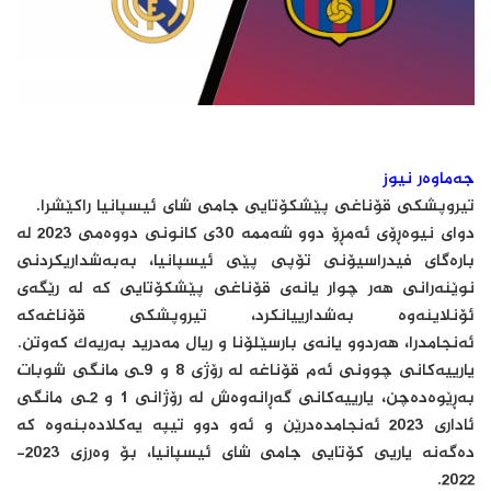
جەماوەر نیوز
تیروپشکی قۆناغی پێشکۆتایی جامی شای ئیسپانیا راکێشرا.
دوای نیوەڕۆی ئەمڕۆ دوو شه‌ممه‌ 30ی كانونی دووه‌می 2023 لە
بارەگای فیدراسیۆنی تۆپی پێی ئیسپانیا، بەبەشداریکردنی
نوێنەرانی هەر چوار یانەی قۆناغی پێشکۆتایی کە لە رێگەی
ئۆنلاینەوە بەشدارییانکرد، تیروپشکی قۆناغەکە
ئەنجامدرا، هەردوو یانەی بارسێلۆنا و ریال مەدرید به‌ریه‌ك كه‌وتن.
یارییەکانی چوونی ئەم قۆناغە لە رۆژی 8 و 9ـی مانگی شوبات
بەڕێوەدەچن، یارییەکانی گەڕانەوەش لە رۆژانی 1 و 2ـی مانگی
ئاداری 2023 ئەنجامدەدرێن و ئەو دوو تیپە یەکلادەبنەوە کە
دەگەنە یاریی کۆتایی جامی شای ئیسپانیا، بۆ وەرزی 2023-
2022.