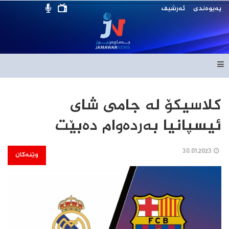
پەیوەندی
ئەرشیف
كلاسیكۆ له‌ جامی شای
ئیسپانیا به‌رده‌وام ده‌بێت
30.01.2023
وێنەکان