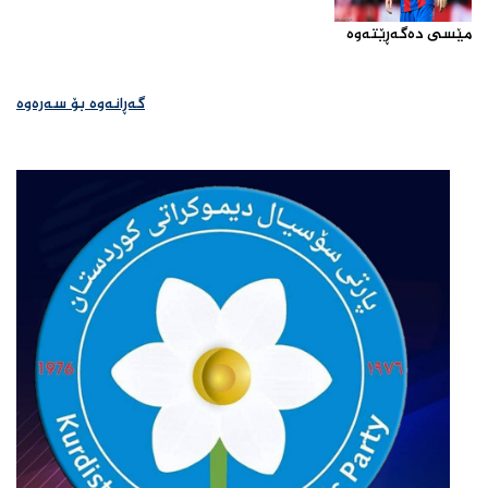
مێسی ده‌گه‌ڕێته‌وه‌‌
گەڕانەوە بۆ سەرەوە