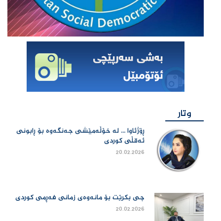
وتار
ڕۆژئاوا ... لە خۆڵەمێشی جەنگەوە بۆ ڕابونی
ئەقڵی کوردی
20.02.2026
چی بكرێت بۆ مانەوەی زمانی فەڕمی كوردی
20.02.2026