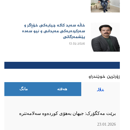
خاڵە سەید کاکە چیایەکی خۆڕاگر و
سەرکردەیەکی مەیدانی و نیو سەدە
پێشمەرگاتی
13.02.2026
زۆرترین خوێندراو
ڕۆژ
هەفتە
مانگ
برێت مەکگۆرک: جیهان بەهۆی کوردەوە سەلامەتترە
23.01.2026