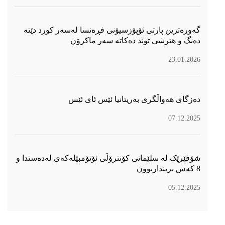
گەورەترین پارتی ئۆپۆزسیۆنی فڕەنسا لەسەر كورد دێتە
دەنگ و هێرشی توند دەكاتە سەر ماكرۆن
23.01.2026
دەزگای هەواڵگری بەریتانیا ئێس ئای ئێس
07.12.2025
شۆفێرێک لە سلێمانی کۆنترۆڵی ئۆتۆمبێلەکەی لەدەستدا و
8 کەس برینداربوون
05.12.2025
سۆسیال میدیا