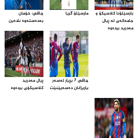
بارسێلۆنا كلاسیكۆ و
مارسێلۆ گریا‌
چاڤی: خۆمان
جامه‌كه‌ی له‌ ڕیال
به‌ده‌سته‌وه‌ ناده‌ین‌
مه‌درید برده‌وه‌‌
چاڤی 7 بڕیار له‌سه‌ر
ڕیال مه‌درید
یاریزانان ده‌سه‌پێنێت‌
كلاسیكۆی برده‌وه‌‌