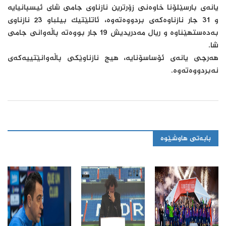
یانەی بارسێلۆنا خاوەنی زۆرترین نازناوی جامی شای ئیسپانیایە
و 31 جار نازناوەکەی بردووەتەوە، ئاتلێتیک بیلباو 23 نازناوی
بەدەستهێناوە و ریال مەدریدیش 19 جار بووەتە پاڵەوانی جامی
شا.
هەرچی یانەی ئۆساسۆنایە، هیچ نازناوێکی پاڵەوانێتییەکەی
نەبردووەتەوە.
بابەتی هاوشێوە