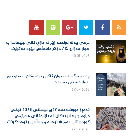
نرخی یەك ئۆنسە زێڕ لە بازاڕەكانی جیهاندا بە
چوار هەزارو 715 دۆلار مامەڵەی پێوە دەكرێت.
10.05.2026
پێشمەرگە لە نێوان ئاگری درۆنەکان و ساردیی
هەڵوێستی بەغدادا
27.04.2026
ئەمڕۆ دووشەممە 27ی نیسانی 2026 نرخی
دراوە جیهانییەكان لە بازاڕەكانی هەرێمی
كوردستان بەم شێوەیە مامەڵەی پێوەدەكرێت
27.04.2026