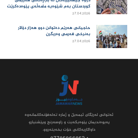
دراوە جیهانییەكان لە بازاڕەكانی هەرێمی
كوردستان بەم شێوەیە مامەڵەی پێوەدەكرێت
27.04.2026
حاجیانی هەرێم دەتوانن دوو هەزار دۆلار
بەنرخی فەرمی وەربگرن
27.04.2026
ئه‌توانى له‌رێگاى ئیمه‌یڵ و ژماره‌ ته‌له‌فۆنه‌کانمانه‌وه‌
په‌یوه‌ندیمان پێوه‌بکه‌یت و راوسه‌رنج وپێشنیارو
داواکاریه‌کانى خۆت بخه‌یته‌روو.