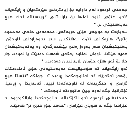
جەختی کردەوە لەم داوایە بۆ زیادکردنی هێزەکەیان و ڕایگەیاند
"ئەم هێزەی ئێمە تەنها بۆ پاراستنی کوردستانە نەک هیچ
مەبەستێکی تر. "
سەبارەت بە موچەی هێزی حزبەکەی، محەمەدی حاجی مەحمود
وتی"، هێزەکانی ئێمە بەشێکیان سەر بەوەزارەتی ناوخۆن،
بەشێکیشیان سەر بەوەزارەتی پێشمەرگەن، وە یەکەیەکیشمان
هەیە هێشتا ناومان نەناوە یەکەی شەست دەبێت یا نەوەد، جار
جار بۆ ئەو هێزە خۆمان یارمەتییان دەدەین. "
ئەو ڕایگەیاند کە سۆسیالیست مەبەستیەتی خۆی ئامادەبکات
بۆهەر ئەگەرێک کە لەناوچەکەدا ڕووبدات، چونکە "ئێستا هیچ
ئارامی و جێگرییەک لە ناوچەکەدا نییە. ئەمەریکا و ڕوسیا،
ئۆکرانیا، جگە لەوە چین هاتووەتە ناوچەکە. "
جەختیشی کردەوە ئەو ناکۆکیانە لەناوچەکەدا وایانکردووە لە
عێراقدا جگە لە سوپای عێراقی، "حەفتا جۆر هێزی تر" هەبێت.