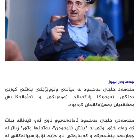
جەماوەر نیوز
محەمەد حاجی مەحمود لە میانەی وتووێژێکی بەشی کوردی
دەنگی ئەمەریکا ڕایگه‌یاند ئەمەریکی و ئەڵمانەکانیش
مەشقییان بەهێزەکانمان کردووە.
محەمەدی حاجی مەحمود ئامادەنەبوو ناوی ئەو لایەنانە ببات
کە وەک خۆی وتی لە "پێش ئێمەوەن"، بەتەنها وتی" زیاتر لە
چوارسەد پێشمەرگە و کەسایەتی ناو حزبە ئۆپۆزسیۆنەکانی لە