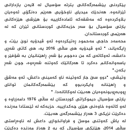
پێکردنی پێشمەرگەکانی پترته‌ سۆسیال لە لایەن پازدارانی
ئێرانەوە. هەندێک میدیای ناوخۆیی هەرێم دەنگۆی ئەوەیان
بڵاوکردەوە کە مەشقەکە ئامادەکارییە بۆ هێرشی هێزەکانی
پارتی سۆسیال بۆ سەر حزبەکانی کوردستانی ئێران کە لە
هەرێمی کوردستاندان.
محه‌مه‌د حاجی مه‌حمود ڕەتیکردەوە ئەو ڤیدۆیە نوێ بێت، و
ڕایگەیاند، " ئەو ڤیدۆیە هی ساڵی 2016 یە، هی کاتی شەڕی
داعشە، ئەوکاتەی کە من دەچوم بۆ شەڕ. ڕاهێنانیان بە شۆفێر و
پاسەوانەکانم دەکرد تا هەرکاتێک کەوتنە شەڕەوە، چون شەڕ
بکەن."
وتیشی، "دوو سێ جار کەوتینە ناو کەمینی داعش، ئەو مەشق
و ڕاهێنانە وایکردبوو کە پێشمەرگەکانمان توانای
ڕووبەڕوبونەوەیان هەبێت لەوکاتانەدا. "
پارتی سۆسیال دیموکراتی کوردستان لە ساڵی 1976 دامەزراوە و
لەو کاتەوە خاوەنی هێزی چەکدارییە. حزبەکە لە ئێستادا مەزندە
دەکرێت نزیکی 3 هەزار پێشمەرگەی هەبێت.
لە پاش کەوتنی موسڵ و فراوانخوازی داعش لە ناوەڕاستی
ساڵی 2014، هێزێکی سۆسیال کە بە 2 هەزار مەزندە دەکرێت