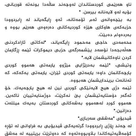
ناو هەرێمی کوردستاندان لەوچەند ساڵەدا بونەتە قوربانی،
بۆیە لەو لایەنانە بپرسن. "
بە پێچەوانەی ئەم تۆمەتانە، ئەو ڕایگەیاند لە ڕابردوودا
حزبەکەی هاوکاری هێزە کوردیەکانی دەرەوەی هەرێم بووە و
بەردەوام دەبێت.
محەمەدی حاجی مەحمود ڕایگەیاند، "لەکاتی ئازادکردنی
هەڵەبجەدا نۆسەد پێشمەرگەی حزبی دیموکرات ئێمە ڕزگارمان
کردن ناوەکانیشمان لایە."
وتیشی، "ئێمە بەدرێژایی مێژوو یارمەتی هەموو کوردی
پارچەکانمان داوە؛ یارمەتی کوردی ئێران، یارمەتی پەکەکە، کە
تەنانەت برینداریشمان هەبووە.
ئێمە دژی هیچ لایەنێکی کوردی نین لە هیچ پارچەیەک. خۆ
ئەگەر دۆستایەتیشمان پێ نەکرێت، دوژمنایەتییان ناکەین.
هەموو کورد لەهەموو بەشەکانی کوردستان بەیەک میللەت
دەزانین."
ڤیدیۆی "مەشقی سەربازی"
لە چەند ڕۆژی ڕابردوودا گرتەیەکی ڤیدیۆیی بە فراوانی لە تۆڕە
کۆمەڵایەتیەکاندا بڵاوبووەتەوە کە دەوترێت بریتییە لە مەشق