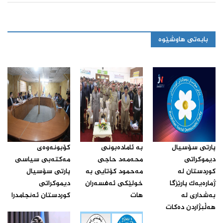
بابەتی هاوشێوە
پارتی سۆسیال
بە ئامادەبونی
كۆبونه‌وه‌ی
دیموكراتی
محەمەد حاجی
مه‌كته‌بی سیاسی
كوردستان له‌
مەحمود کۆتایی بە
پارتی سۆسیال
ژماره‌یه‌ك پارێزگا
خولێکی ئەفسەران
دیموكراتی
به‌شداری له‌
هات‌
كوردستان ئه‌نجامدرا‌
هه‌ڵبژاردن ده‌كات‌