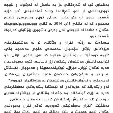
بەشداری کرد لە شەڕەکانی دژ بە داعش لە کەرکوک و ناوچە
کوردییەکانی تر. لەو شەڕانەدا چەند ئەندامێکی ئەو حزبە
شه‌هید بوون لە نێوانیاندا عەتای کوڕی محەمەدی حاجی
مەحمود کە لە مانگی 11ی 2014 لە کاتی ڕووبەڕووبونەوەیەک
لەگەڵ داعشدا لە ناوچەی تەل وەردی باشووری رۆژئاوای کەرکوک
شه‌هید بوو.
سەبارەت بە ڕۆڵی ئێران و وڵاتانی تر لە مەشقپێکردنی
هێزەکانی پارتی سۆسیال، محەمەدی حاجی مەحمود وتی،
"ئێمە کۆمەڵێک مامۆستامان هێناوە کە هی زانکۆی تارانن. خۆ
ئێرانییەکانیش مەشقمان پێبکەن زۆر ئاساییە. ئێمە پەیوندیمان
هەیە لەگەڵ ئێران، عێراق، تورکیا،ئەمەریکا و هەمووان. ئێستاش
لە زاخۆ و قەڵاچۆلان خەڵکمان هەیە مەشقییان پێدەکەن.
ئەمەریکی و ئەڵمانەکانیش مەشقییان بەهێزەکانمان کردووە."
ئەو ڕایگەیاند کە حزبەکەی لە ئێستادا بنکەیەکی مەشقکردنی
هەیە لە نزیک گوڵەخانە. وە جگە لە وڵاتانی تر، پێشتر لە سەرای
سوبحان ئاغا یەکێتیش ڕاهێنانیان کردووە بە هێزی حزبەکەی.
دەشڵێت، "ئێران دەوڵەتێکی گەورەیە. ئەگەر ئێران پەیوەندی
لەگەڵ ئێمە هەبێت و بێت مەشق بە ئێمە بکات وەڵا ئێمە