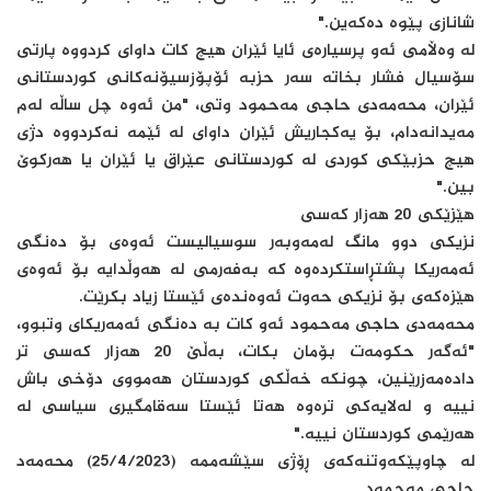
شانازی پێوە دەکەین."
لە وەڵامی ئەو پرسیارەی ئایا ئێران هیچ کات داوای کردووە پارتی
سۆسیال فشار بخاتە سەر حزبە ئۆپۆزسیۆنەکانی کوردستانی
ئێران، محەمەدی حاجی مەحمود وتی، "من ئەوە چل ساڵە لەم
مەیدانەدام، بۆ یەکجاریش ئێران داوای لە ئێمە نەکردووە دژی
هیچ حزبێکی کوردی لە کوردستانی عێراق یا ئێران یا هەرکوێ
بین."
هێزێکی 20 هەزار کەسی
نزیکی دوو مانگ لەمەوبەر سوسیالیست ئەوەی بۆ دەنگی
ئەمەریکا پشتڕاستکردەوە کە بەفەرمی لە هەوڵدایە بۆ ئەوەی
هێزەکەی بۆ نزیکی حەوت ئەوەندەی ئێستا زیاد بکرێت.
محەمەدی حاجی مەحمود ئەو کات بە دەنگی ئەمەریکای وتبوو،
"ئه‌گه‌ر حكومه‌ت بۆمان بكات، به‌ڵێ 20 هه‌زار كه‌سی تر
داده‌مه‌زرێنین، چونكه‌ خه‌ڵكی كوردستان هه‌مووی دۆخی باش
نییه‌ و له‌لایه‌كی تره‌وه‌ هه‌تا ئێستا سه‌قامگیری سیاسی لە
هه‌رێمی كوردستان نییه."
لە چاوپێکەوتنەکەی ڕۆژی سێشەممە (25/4/2023) محه‌مه‌د
حاجی مه‌حمود