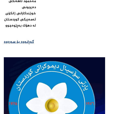
مەحمود ئاهەنگی
دەرچونی
خوێندکارانی زانکۆی
ئەمەریکی کوردستان
لە دهۆک بەڕێوەچوو‌
گەڕانەوە بۆ سەرەوە