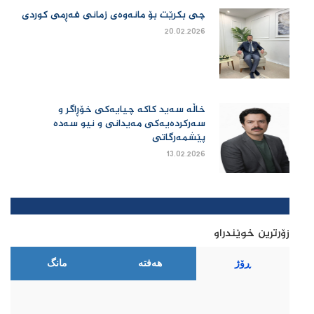
چی بكرێت بۆ مانەوەی زمانی فەڕمی كوردی
20.02.2026
خاڵە سەید کاکە چیایەکی خۆڕاگر و
سەرکردەیەکی مەیدانی و نیو سەدە
پێشمەرگاتی
13.02.2026
زۆرترین خوێندراو
ڕۆژ
هەفتە
مانگ