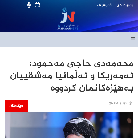
پەیوەندی
ئەرشیف
محەمەدی حاجی مەحمود:
ئەمەریکا و ئەڵمانیا مەشقییان
بەهێزەکانمان کردووە
26.04.2023
وێنەکان