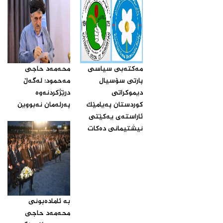
مه‌كته‌بی سیاسی
محه‌مه‌د حاجی
پارتی سۆسیال
مه‌حمود: له‌گه‌ڵ
دیموكراتی
درێژكردنه‌وه‌
كوردستان په‌یامێك
په‌رله‌مان نه‌بووین‌
ئاراسته‌ی یه‌كێتی
نیشتیمانی ده‌كات‌
بە ئامادەبونی
محەمەد حاجی