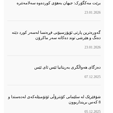
برێت مەکگۆرک: جیهان بەهۆی کوردەوە سەلامەتترە
23.01.2026
گەورەترین پارتی ئۆپۆزسیۆنی فڕەنسا لەسەر كورد دێتە
دەنگ و هێرشی توند دەكاتە سەر ماكرۆن
23.01.2026
دەزگای هەواڵگری بەریتانیا ئێس ئای ئێس
07.12.2025
شۆفێرێک لە سلێمانی کۆنترۆڵی ئۆتۆمبێلەکەی لەدەستدا و
8 کەس برینداربوون
05.12.2025