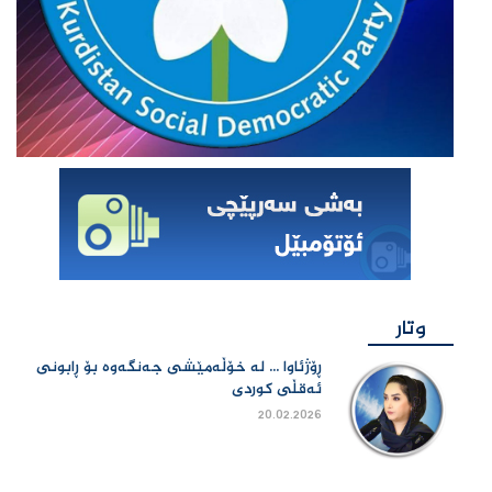
وتار
ڕۆژئاوا ... لە خۆڵەمێشی جەنگەوە بۆ ڕابونی
ئەقڵی کوردی
20.02.2026