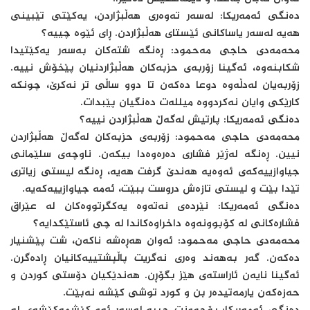
دەنگی ئەمەریکا: لەسەر تەوەری هەڵبژاردن، یەکێتی تێبینی
هەیە لەسەر یاساکانی ئێستای هەڵبژاردن. ڕای ئێوە چییە؟
محەمەدی حاجی مەحمود: ڕەنگە شتەکان بەسەر یەکێتیدا
شکابنەوە، ئەگینا زۆربەی حزبەکان هەڵبژاردنیان پێخۆش نییە.
زۆربەیان لەدڵەوە دوعا دەکەن تا دوو ساڵی تر نەکرێ، چونکە
کارێکی وایان نەکردووە میللەت دەنگیان پێبدات.
دەنگی ئەمەریکا: پارتیش لەگەڵ هەڵبژاردن نییە؟
محەمەدی حاجی مەحمود: زۆربەی حزبەکان لەگەڵ هەڵبژاردن
نیین. ڕەنگە لەژێر فشاری دەرەوەدا بیکەن. ناوچەی سلێمانی
جیاوازییەکەی ئەوەیە هەندێ گرفت هەیە، ڕەنگە لیستی زیاتری
تێدا بێت و لیستی تازەش دروست ببێت، ئەمە جیاوازییەکەیە.
دەنگی ئەمەریکا: نێردەی نەتەوە یەکگرتووەکان لە عێراق
فشارەکانی لە کۆبوونەوە داخراوەکاندا لە چی ئاستێکدایە؟
محەمەدی حاجی مەحمود: ئەوان هەڕەشە ناکەن، شت پێشنیار
دەکەن. گەر بەهەند وەری نەگریت پاڵپشتییەکانیان ڕادەگرن.
ئەگینا نایەن ئاراستەی هێز بگۆڕن. هەندێکیان دۆستی کوردن و
حەزەکەن یارمەتیدەر بن و کورد توشی کێشە نەبێت.