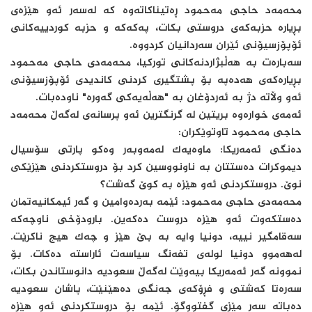
محه‌مه‌د حاجی مه‌حمود ڕەتیناکاتەوە کە لەسەر ئەو هێزەی
بڕیارە حزبەکەی دروستی بکات، پەکەکە و حزبە کوردییەکانی
ئۆپۆزسیۆنی ئێران سەردانیان کردووە.
سەبارەت بە هەڵبژاردنەکانی تورکیا، محەمەدی حاجی مەحمود
بڕیارەکەی هەدەپە بۆ پشتگیری کردنی کاندیدی ئۆپۆزسیۆنی
ئەو وڵاتە دژ بە ئەردۆغان بە "هەڵەیەکی گەورە" ناودەبات.
ئەمەی خوارەوە بریتین لە گرنگترین ئەو پرسانەی لەگەڵ محه‌مه‌د
حاجی مه‌حمود تاوتوێکران:
دەنگی ئەمەریکا: ماوەیەک لەمەوبەر وەکو پارتی سۆسیال
دیموکرات دەستتان بە ناونووسین کرد بۆ دروستکردنی هێزێکی
نوێ. دروستکردنی ئەو هێزە بە کوێ گەشت؟
محەمەدی حاجی مەحمود: ئێمە بەردەوامین و گەر ئیمکانیەتمان
دەستکەوت ئەو هێزە دروست دەکەین. بارودۆخی ناوچەکە
سەقامگیر نییە، دونیا وایە بە بێ هێز و چەک هیچ ناکرێت.
لەهەموو دونیا لولەی تفەنگ سیاسەت ئاراستە دەکات. بۆ
نموونە گەر ئەمەریکا بیەوێت لەگەڵ سعودیە دانوستاندن بکات،
سەرەتا کەشتی و فڕۆکەی جەنگی دەهێنێت، پاشان سعودیە
دەباتە سەر مێزی گفتووگۆ. ئێمە بۆ دروستکردنی ئەو هێزە