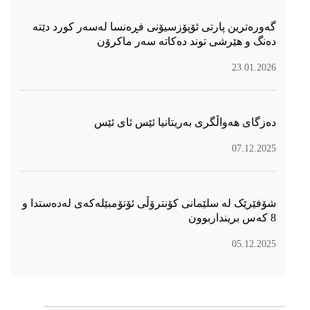
گەورەترین پارتی ئۆپۆزسیۆنی فڕەنسا لەسەر كورد دێتە
دەنگ و هێرشی توند دەكاتە سەر ماكرۆن
23.01.2026
دەزگای هەواڵگری بەریتانیا ئێس ئای ئێس
07.12.2025
شۆفێرێک لە سلێمانی کۆنترۆڵی ئۆتۆمبێلەکەی لەدەستدا و
8 کەس برینداربوون
05.12.2025
سۆسیال میدیا