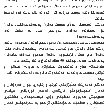
نەبینی لەوێ نەبێت، کەواتە پەیوەندی ماوە. کاک مەسعود
بەرپرسیارێتی فەرمی نییە، بەڵام سەرۆکی فەرەنساو بەرپرسانی
ئەمەریکا دێنە هەرێم دەڕۆنە لای، کەواتە ناتوانرێت ئەو تەجاوز
بکرێت.
دەنگی ئەمەریکا: بەڵام هەست دەکرێ پەیوەندییەکانی لەگەڵ
تۆ بەهێزترە بەراورد بەوانیتر، چی لە پشت ئەم
پەیوەندییەوەیە؟
محەمەدی حاجی مەحمود: من پەیوەندیم لەگەڵ هەمووی باشە،
ڕەنگە هۆکارەکەش هاوڕێیەتی سەردەمی پێشمەرگایەتی بێت.
لەگەڵ مام جەلال نزیکبووم. لەگەڵ هەموو سەرۆک حزبەکان
پەیوەندیم هەیە، چونکە 50 ساڵە لەشاخ و شار پێکەوەین.
هاوڕێیەتی شاخ و ئەشکەوت جیاوازترە لە هاوڕێی شیراتۆن و
ئوتێل رەشید. هاوڕێیەتی ئەشکەوت و ناوبەرد لەبیرکردنی ئاسان
نییە.
دەنگی ئەمەریکا: هەڵبژاردنی تورکیا و رکابەری نێوان ئەردۆغان و
کەمال کڵیچدارئۆغڵو کاریگەری لەسەر گۆڕەپانی سیاسی
هەرێمیش هەبووە. بەشێکی زۆری ئیسلامییەکان پشتگیری
ئەردۆغان و هەندێک لە حزبەکانی تر حەز بە سەرکەوتنی کەمال