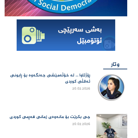
وتار
ڕۆژئاوا ... لە خۆڵەمێشی جەنگەوە بۆ ڕابونی
ئەقڵی کوردی
20.02.2026
چی بكرێت بۆ مانەوەی زمانی فەڕمی كوردی
20.02.2026