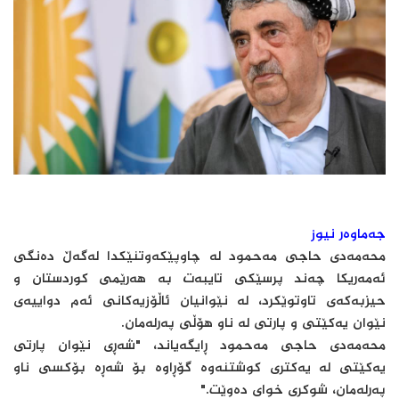
جەماوەر نیوز
محەمەدی حاجی مەحمود لە چاوپێکەوتنێکدا لەگەڵ دەنگی
ئەمەریکا چەند پرسێکی تایبەت بە هەرێمی کوردستان و
حیزبەکەی تاوتوێکرد، لە نێوانیان ئاڵۆزیەکانی ئەم دواییەی
نێوان یەکێتی و پارتی لە ناو هۆڵی پەرلەمان.
محەمەدی حاجی مەحمود ڕایگەیاند، "شەڕی نێوان پارتی
یەکێتی لە یەکتری کوشتنەوە گۆڕاوە بۆ شەڕە بۆکسی ناو
پەرلەمان، شوکری خوای دەوێت."