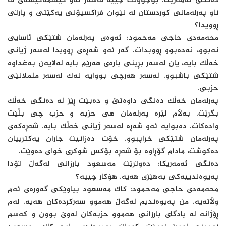
دەنگی ئەمەریکا: بۆچوونت چییە لەسەر ئەو کێشمەکێشەی لە
ناو پەرلەمانی کوردستان لە نێوان فراکسیۆنی یەکێتی و پارتی
ڕوویدا؟
محەمەدی حاجی مەحمود: ئەوەی پەرلەمان شتێکی ئاسایی
نەبوو، نەدەبوو ڕووبدات. گەر ئەو شەڕەی ڕوویدا لەسەر ژیانی
خەڵک بایە، یان لەسەر بڕینی پارەی هەرێم بایە لەلایەن بەغداوە
شتێکی باشبوو. لەسەر هەرچی بووایە نەک لەسەر ململانێی
حزبی.
پەرلەمان خەڵک دەنگی داوەتێ و دەبێت ڕێز لە دەنگی خەڵک
بگرێت. بەڵام لێرە پەرلەمان هی حزبە و حزب چی بڵێت
وادەکات. دەبوایە ئەو شەڕە لەسەر ژیانی خەڵک بایە. شەڕەکەی
پەرلەمان شتێکی خراپبوو. خۆت دەزانیت جاران یەکترییان
دەکوشت، مادام گۆڕاوە بۆ شەڕە بۆکس شوکری خوای دەوێت.
دەنگی ئەمەریکا: دەوترێت مەسعود بارزانی لەگەڵ تۆدا
پەیوەندییەکی بەهێزی هەیە. هۆکار چییە؟
محەمەدی حاجی مەحمود: کاک مەسعود پیاوێکی گەورەی ئەم
وڵاتەیە. من پەیوەندیم لەگەڵ هەموو سەرکردەکان هەیە. لەم
ڕۆژانە لە یادگای بارزانی هەموو حزبەکان لەوێ بوون و کەسم