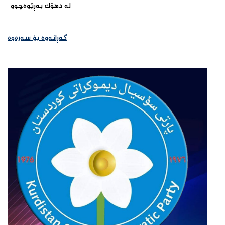
لە دهۆک بەڕێوەچوو‌
گەڕانەوە بۆ سەرەوە