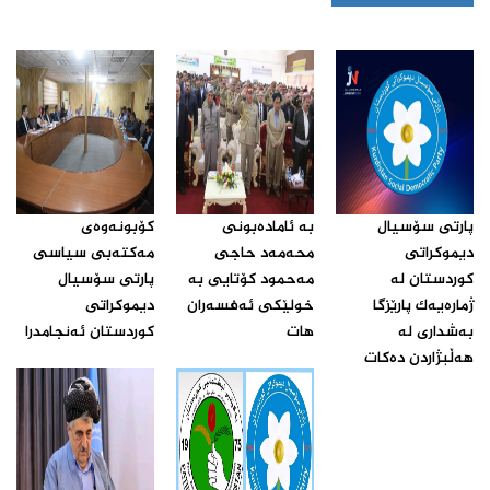
پارتی سۆسیال
بە ئامادەبونی
كۆبونه‌وه‌ی
دیموكراتی
محەمەد حاجی
مه‌كته‌بی سیاسی
كوردستان له‌
مەحمود کۆتایی بە
پارتی سۆسیال
ژماره‌یه‌ك پارێزگا
خولێکی ئەفسەران
دیموكراتی
به‌شداری له‌
هات‌
كوردستان ئه‌نجامدرا‌
هه‌ڵبژاردن ده‌كات‌