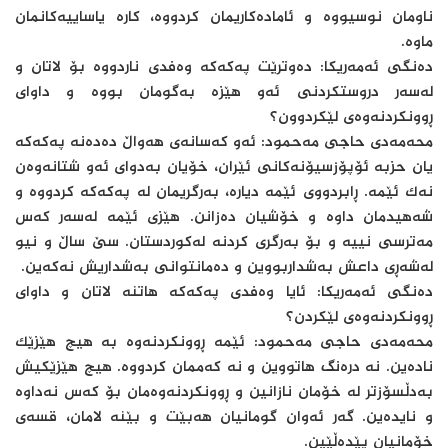
ناومان نوسیووە و ئامادەکاریمان کردووە، کارە یاساییەکانمان
ماوە.
دەنگی ئەمەریکا: دەوترێت پەکەکە وەفدی ناردووە بۆ لاتان و
لەسەر دروستکردنی ئەو هێزە بەگومان بووە و داوای
ڕوونکردنەوەی لێکردوون؟
محەمەدی حاجی مەحمود: ئەو کەسانەی هەواڵ دەدەنە پەکەکە
یان حزبە ئۆپۆزسیۆنەکانی ئێران، خۆیان بەدوای ئەو شتانەوەن
نەک ئێمە. ڕابردووی ئێمە دیارە، بەرگریمان لە پەکەکە کردووە و
شەهیدمان داوە و خۆشیان دەزانن. هێزی ئێمە لەسەر کەس
مەترسی نییە و بۆ بەرگری کردنە لەکوردستان. سێ ساڵ و نیو
لەشەڕی داعش بەشداربووین و دەمانتوانی بەشداریش نەکەین.
دەنگی ئەمەریکا: ئایا وەفدی پەکەکە هاتنە لاتان و داوای
ڕوونکردنەوەی لێکردن؟
محەمەدی حاجی مەحمود: ئێمە ڕوونکردنەوە بە هیچ هێزێک
نادەین. نە درەنگ هاتووین و نە کەممان کردووە. هیچ هێزێکیش
بەدڵسۆزتر لە خۆمان نازانین و ڕوونکردنەوەمان بۆ کەس نەداوە
و نایدەین. گەر ئەوان گومانیان هەبێت و بێنە لامان، قسەی
خۆمانیان پێدەڵێین.