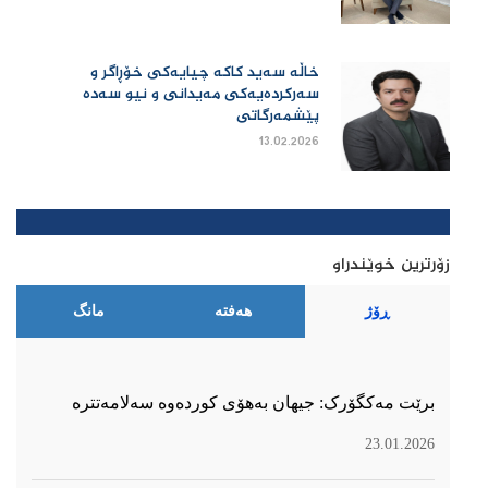
خاڵە سەید کاکە چیایەکی خۆڕاگر و
سەرکردەیەکی مەیدانی و نیو سەدە
پێشمەرگاتی
13.02.2026
زۆرترین خوێندراو
ڕۆژ
هەفتە
مانگ
برێت مەکگۆرک: جیهان بەهۆی کوردەوە سەلامەتترە
23.01.2026