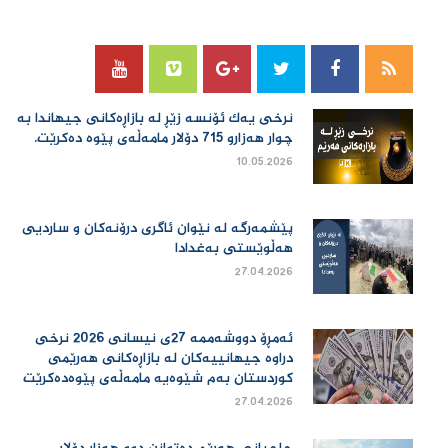
نرخی یەك ئۆنسە زێڕ لە بازاڕەكانی جیهاندا بە
چوار هەزارو 715 دۆلار مامەڵەی پێوە دەكرێت.
10.05.2026
پێشمەرگە لە نێوان ئاگری درۆنەکان و ساردیی
هەڵوێستی بەغدادا
27.04.2026
ئەمڕۆ دووشەممە 27ی نیسانی 2026 نرخی
دراوە جیهانییەكان لە بازاڕەكانی هەرێمی
كوردستان بەم شێوەیە مامەڵەی پێوەدەكرێت
27.04.2026