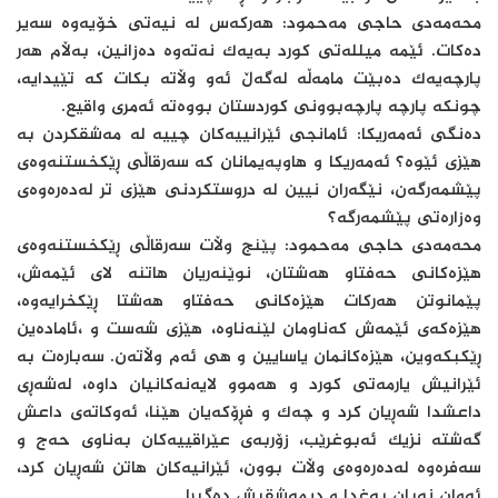
محەمەدی حاجی مەحمود: هەرکەس لە نیەتی خۆیەوە سەیر
دەکات. ئێمە میللەتی کورد بەیەک نەتەوە دەزانین، بەڵام هەر
پارچەیەک دەبێت مامەڵە لەگەڵ ئەو وڵاتە بکات کە تێیدایە،
چونکە پارچە پارچەبوونی کوردستان بووەتە ئەمری واقیع.
دەنگی ئەمەریکا: ئامانجی ئێرانییەکان چییە لە مەشقکردن بە
هێزی ئێوە؟ ئەمەریکا و هاوپەیمانان کە سەرقاڵی ڕێکخستنەوەی
پێشمەرگەن، نێگەران نیین لە دروستکردنی هێزی تر لەدەرەوەی
وەزارەتی پێشمەرگە؟
محەمەدی حاجی مەحمود: پێنج وڵات سەرقاڵی ڕێکخستنەوەی
هێزەکانی حەفتاو هەشتان، نوێنەریان هاتنە لای ئێمەش،
پێمانوتن هەرکات هێزەکانی حەفتاو هەشتا ڕێکخرایەوە،
هێزەکەی ئێمەش کەناومان لێنەناوە، هێزی شەست و ،ئامادەین
ڕێکبکەوین، هێزەکانمان یاسایین و هی ئەم وڵاتەن. سەبارەت بە
ئێرانیش یارمەتی کورد و هەموو لایەنەکانیان داوە، لەشەڕی
داعشدا شەڕیان کرد و چەک و فڕۆکەیان هێنا، ئەوکاتەی داعش
گەشتە نزیک ئەبوغرێب، زۆربەی عێراقییەکان بەناوی حەج و
سەفرەوە لەدەرەوەی وڵات بوون، ئێرانیەکان هاتن شەڕیان کرد،
ئەوان نەبان بەغدا و دیمەشقیش دەگیرا.