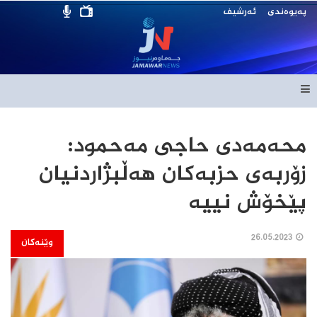
پەیوەندی
ئەرشیف
محەمەدی حاجی مەحمود:
زۆربەی حزبەکان هەڵبژاردنیان
پێخۆش نییە
26.05.2023
وێنەکان