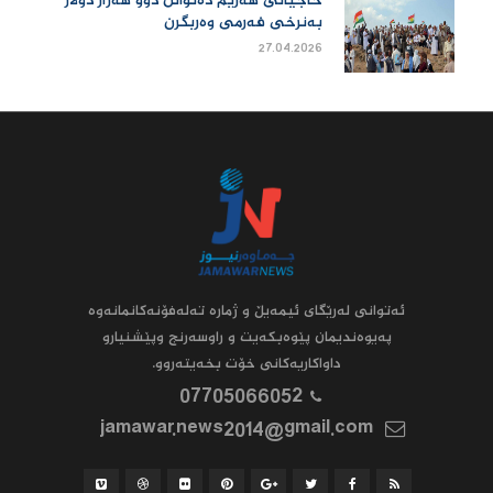
حاجیانی هەرێم دەتوانن دوو هەزار دۆلار
بەنرخی فەرمی وەربگرن
27.04.2026
ئه‌توانى له‌رێگاى ئیمه‌یڵ و ژماره‌ ته‌له‌فۆنه‌کانمانه‌وه‌
په‌یوه‌ندیمان پێوه‌بکه‌یت و راوسه‌رنج وپێشنیارو
داواکاریه‌کانى خۆت بخه‌یته‌روو.
07705066052
jamawar.news2014@gmail.com