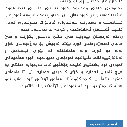
کلیچارئۆغڵو دەکەن. ڕای تۆ چییە؟
محەمەدی حاجی مەحمود: کورد بە پێ خاوسی تێکەوتووە،
ئەگینا کەسیان بۆ کورد باش نین. جیاوازییەکە ئەوەیە ئەردۆغان
ئیسلامییە و دەیەوێت شوێنەواری ئەتاتۆرک بسڕێتەوە، کەمال
کلیچدارئۆغڵوش ئەتاتۆرکییە و کوردی لە بەرنامەدا نییە.
رەنگە ئەردۆغان بیەوێت سی خاڵی دەستور بگۆڕێت و سێ
خاڵیان لەبەرژەوەندی کورد بێت، ئەویش بۆ بەرژەوەندی خۆی
نەک بۆ کورد. واتە ململانێکە لە نێوان ئیسلامی و
ئەتاتۆرکییەکانە. دڵنیاشبە ئەردۆغان دەیباتەوە. کورد هەڵەیەکی
گەورەی کرد پشتگیری کلیچدارئۆغڵوی کرد، دەبووایە دەنگی بۆ
هیچ کامیان نەدایە و خۆی کاندیدی هەبایە. ئێستا مامەڵەی
دەکرد لەگەڵیان. کورد کۆمەڵێک هەڵەی تریشی کرد، بەڵام ئەم
هەڵە گەورەتر بوو. ڕەنگە ئەردۆغان تۆڵەشیان لێبکاتەوە.
بابەتی هاوشێوە