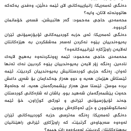
دەنگی ئەمەریکا: زانیارییەکانی لای ئێمە دەڵێن، وەفدی پەکەکە
هاتوونەتە لاتان، وایە؟
محەمەدی حاجی مەحمود: گەر هاتبیشن، قسەی خۆمانمان
کردووە.
دەنگی ئەمەریکا: ئەی حزبە کوردییەکانی ئۆپۆزسیۆنی ئێران
پەیوەندییان پێوە نەکردن لەسەر مەشقکردن بە هێزەکانتان
لەلایەن راوێژکارە ئێرانییەکانەوە؟
محەمەدی حاجی مەحمود: ئێمە ڕوونکردنەوە بەهیچ لایەک
نادەین. ڕەنگە زۆر لایەن پەیوەندییان پێوە کردبین نەک تەنها
ئەوان. ڕەنگە حزبی کوردستانیش پەیوەندییان کردبێت. ئێمە
ئێستاش هێزمان هەیە و دوو هەزار چەکدارمان بۆ شەڕی داعش
بردە موسڵ. ئێستا سێ هەزار پێشمەرگەمان هەیە. لە جەلەولا
حەوت پێشمەرگەمان شەهید بوو. پاشان لە شارەکانی کوردستان
چەند ئۆپۆزسیۆنی ئێرانی و تورکی کوژراون، خۆ ئێمە
نەمانکوشتوون و دژی ئەوکارەش بووین.
دەنگی ئەمەریکا: ڕەنگە مەترسی حزبە کوردییەکانی ئێران
لەوەوە سەرچاوەی گرتبێت، کە ڕاوێژکاری ئێرانی راهێنانیان
بەهێزەکانتان کردبێت. لەوبارەوە ڕات چییە؟