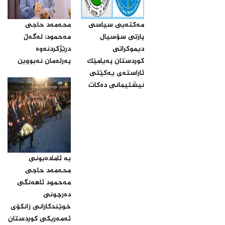
مه‌كته‌بی سیاسی
محه‌مه‌د حاجی
پارتی سۆسیال
مه‌حمود: له‌گه‌ڵ
دیموكراتی
درێژكردنه‌وه‌
كوردستان په‌یامێك
په‌رله‌مان نه‌بووین‌
ئاراسته‌ی یه‌كێتی
نیشتیمانی ده‌كات‌
بە ئامادەبونی
محەمەد حاجی
مەحمود ئاهەنگی
دەرچونی
خوێندکارانی زانکۆی
ئەمەریکی کوردستان