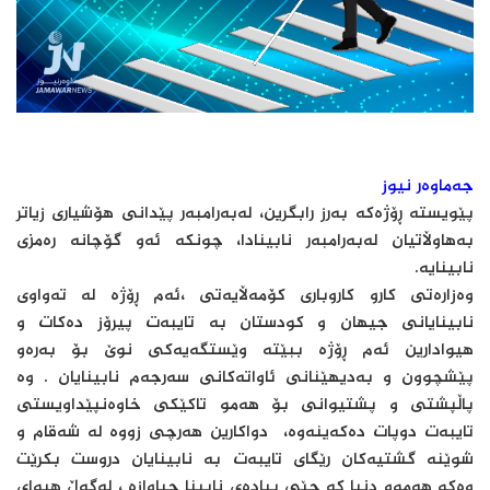
جەماوەر نیوز
پێویسته‌ ڕۆژه‌که‌ به‌رز رابگرین، له‌به‌رامبه‌ر پێدانى هۆشیارى زیاتر
به‌هاوڵاتیان له‌به‌رامبه‌ر نابینادا، چونکه‌ ئه‌و گۆچانه‌ ره‌مزى
نابینایه‌.
وه‌زاره‌تى کارو کاروبارى کۆمه‌ڵایه‌تى ،ئه‌م ڕۆژه‌ له‌ ته‌واوى
نابینایانى جیهان و کودستان به‌ تایبه‌ت پیرۆز ده‌کات و
هیوادارین ئه‌م ڕۆژه‌ ببێته‌ وێستگه‌یه‌کى نوێ بۆ به‌ره‌و
پێشچوون و به‌دیهێنانى ئاواته‌کانى سه‌رجه‌م نابینایان . وه‌
پاڵپشتى و پشتیوانى بۆ هه‌مو تاکێکى خاوه‌نپێداویستى
تایبه‌ت دوپات ده‌که‌ینه‌وه‌، دواکارین ھه‌رچى زووه‌ له‌ شه‌قام و
شوێنه‌ گشتیه‌کان رێگاى تایبه‌ت به‌ نابینایان دروست بکرێت
وه‌کو ھه‌موو دنیا که‌ جێى پیاده‌ى نابینا جیاوازه‌ ، له‌گه‌ڵ هیواى