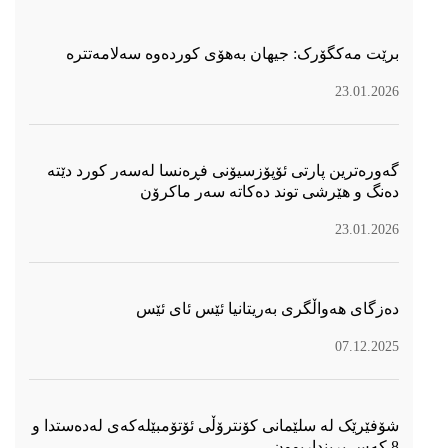
برێت مەکگۆرک: جیهان بەهۆی کوردەوە سەلامەتترە
23.01.2026
گەورەترین پارتی ئۆپۆزسیۆنی فڕەنسا لەسەر كورد دێتە
دەنگ و هێرشی توند دەكاتە سەر ماكرۆن
23.01.2026
دەزگای هەواڵگری بەریتانیا ئێس ئای ئێس
07.12.2025
شۆفێرێک لە سلێمانی کۆنترۆڵی ئۆتۆمبێلەکەی لەدەستدا و
8 کەس برینداربوون