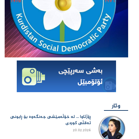
وتار
ڕۆژئاوا ... لە خۆڵەمێشی جەنگەوە بۆ ڕابونی
ئەقڵی کوردی
20.02.2026