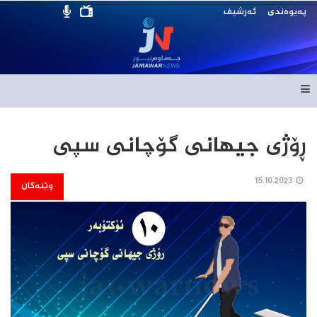
پەیوەندی
ئەرشیف
ڕۆژى جیهانى گۆچانى سپی
15.10.2023
وێنەکان