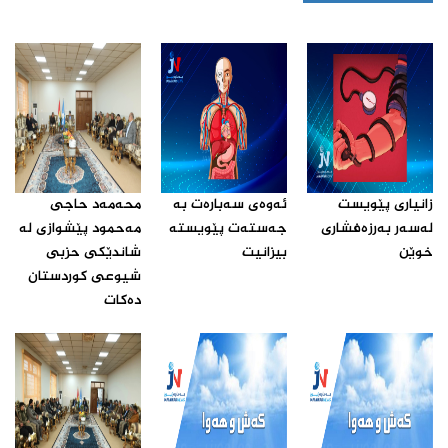
زانیارى پێویست
ئه‌وه‌ى سه‌باره‌ت به‌
محه‌مه‌د حاجى
له‌سه‌ر به‌رزه‌فشارى
جه‌سته‌ت پێویسته‌
مه‌حمود پێشوازى له‌
خوێن ‌
بیزانیت‌
شاندێکى حزبى
شیوعى کوردستان
ده‌کات‌