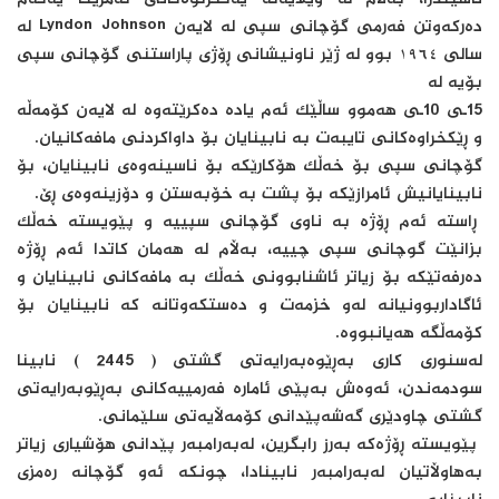
ده‌رکه‌وتن فه‌رمى گۆچانى سپى له‌ لایه‌ن Lyndon Johnson له‌
سالى ١٩٦٤ بوو له‌ ژێر ناونیشانى ڕۆژى پاراستنى گۆچانى سپى
بۆیه‌ له‌
15ـى 10ـى هه‌موو ساڵێک ئه‌م یاده‌ ده‌کرێته‌وه‌ له‌ لایه‌ن کۆمه‌ڵه‌
و ڕێکخراوه‌کانى تایبه‌ت به‌ نابینایان بۆ داواکردنى مافه‌کانیان.
گۆچانى سپى بۆ خه‌ڵک هۆکارێکه‌ بۆ ناسینه‌وه‌ى نابینایان، بۆ
نابینایانیش ئامرازێکه‌ بۆ پشت به‌ خۆبه‌ستن و دۆزینه‌وه‌ى ڕێ.
ڕاسته‌ ئه‌م ڕۆژه‌ به‌ ناوى گۆچانى سپییه‌ و پێویسته‌ خه‌ڵک
بزانێت گوچانى سپى چییه‌، به‌ڵام له‌ هه‌مان کاتدا ئه‌م ڕۆژه‌
ده‌رفه‌تێکه‌ بۆ زیاتر ئاشنابوونى خه‌ڵک به‌ مافه‌کانى نابینایان و
ئاگاداربوونیانه‌ له‌و خزمه‌ت و ده‌ستکه‌وتانه‌ که‌ نابینایان بۆ
کۆمه‌ڵگه‌ هه‌یانبووه‌.
له‌سنوری کارى به‌ڕێوه‌به‌رایه‌تى گشتى ( 2445 ) نابینا
سودمه‌ندن، ئه‌وه‌ش به‌پێى ئاماره‌ فه‌رمییه‌کانى به‌ڕێوبه‌رایه‌تى
گشتى چاودێرى گه‌شه‌پێدانى کۆمه‌ڵایه‌تى سلێمانی.
پێویسته‌ ڕۆژه‌که‌ به‌رز رابگرین، له‌به‌رامبه‌ر پێدانى هۆشیارى زیاتر
به‌هاوڵاتیان له‌به‌رامبه‌ر نابینادا، چونکه‌ ئه‌و گۆچانه‌ ره‌مزى