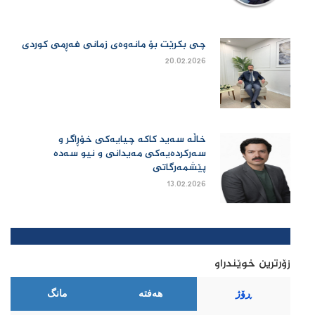
چی بكرێت بۆ مانەوەی زمانی فەڕمی كوردی
20.02.2026
خاڵە سەید کاکە چیایەکی خۆڕاگر و
سەرکردەیەکی مەیدانی و نیو سەدە
پێشمەرگاتی
13.02.2026
زۆرترین خوێندراو
ڕۆژ
هەفتە
مانگ