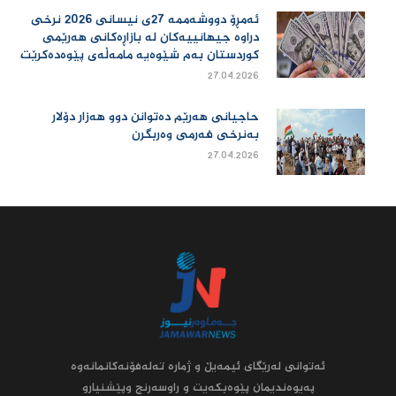
ئەمڕۆ دووشەممە 27ی نیسانی 2026 نرخی
دراوە جیهانییەكان لە بازاڕەكانی هەرێمی
كوردستان بەم شێوەیە مامەڵەی پێوەدەكرێت
27.04.2026
حاجیانی هەرێم دەتوانن دوو هەزار دۆلار
بەنرخی فەرمی وەربگرن
27.04.2026
ئه‌توانى له‌رێگاى ئیمه‌یڵ و ژماره‌ ته‌له‌فۆنه‌کانمانه‌وه‌
په‌یوه‌ندیمان پێوه‌بکه‌یت و راوسه‌رنج وپێشنیارو