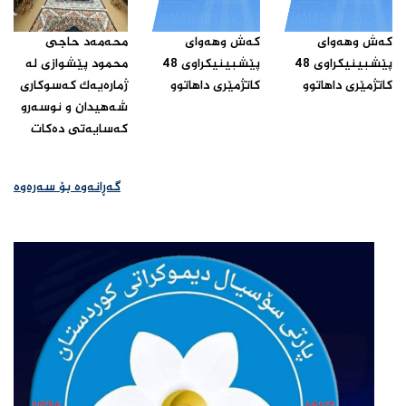
که‌ش وهه‌واى
که‌ش وهه‌واى
محه‌مه‌د حاجى
پێشبینیکراوى 48
پێشبینیکراوى 48
محمود پێشوازى له‌
کاتژمێرى داهاتوو‌
کاتژمێرى داهاتوو‌
ژماره‌یه‌ک که‌سوکارى
شه‌هیدان و نوسه‌رو
که‌سایه‌تى ده‌کات ‌
گەڕانەوە بۆ سەرەوە