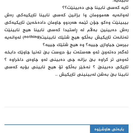
نابینایه‌.
ئایه‌ که‌سى نابینا چى ده‌بینێت؟؟
له‌وانه‌یه‌ هه‌موومان وا بزانین که‌سى نابینا تاریکیه‌کى ره‌ش
بیبینێت وه‌کو چۆن ئێمه‌ هه‌ردوو چاومان داده‌خه‌ین تاریکیه‌کى
ره‌ش ده‌بینین به‌ڵام له‌ ڕاستیدا که‌سى نابینا هیچ نابینێت
ته‌نانه‌ت تاریکیش به‌ڵکو هیچ شتێک نابینیت(nothing) له‌وانه‌یه‌
بپرسن جیاوازى چییه‌؟ وه‌ هیچ شتێک چییه‌؟
ئه‌گه‌ر ده‌ته‌وێ ئه‌و هه‌سته‌ت بۆ دروست بێ ته‌نیا چاوێک دابخه‌
ئه‌وه‌ى تر کراوه‌ بێ بزانه‌ چى ده‌بینى له‌و چاوه‌ى داخراوه‌ ؟
تاریکى ده‌بینێ ؟ نه‌خێر به‌ڵکو تۆ هیچ نابینى بۆیه‌ که‌سى
نابینا بێ به‌شن له‌بینینى تاریکیش ..
بابەتی هاوشێوە