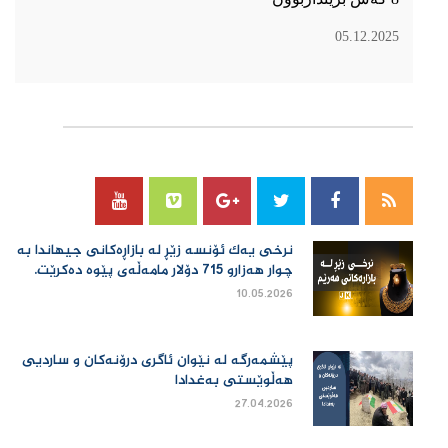
05.12.2025
سۆسیال میدیا
نرخی یەك ئۆنسە زێڕ لە بازاڕەكانی جیهاندا بە
چوار هەزارو 715 دۆلار مامەڵەی پێوە دەكرێت.
10.05.2026
پێشمەرگە لە نێوان ئاگری درۆنەکان و ساردیی
هەڵوێستی بەغدادا
27.04.2026