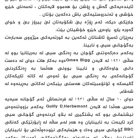
ئاینده‌یه‌کى گه‌ش و ڕۆشن بۆ هه‌موو لایه‌کتان ، ته‌مه‌ناى خێرو
خۆشى و ته‌ندروستیه‌کى باش ده‌که‌ین بۆتان .
جارێکى دیکه‌، ئه‌م ڕۆژه‌ پێ‌ شکۆیه‌تان لێ پیرۆز بێ و خواى
گه‌وره‌ یارو یاوه‌رى خێرو خۆشیتان بێت.
به‌ڕێزان ئه‌مڕۆ ئاشناتان ئه‌که‌ین به‌ کورته‌یه‌کى مێژووى سه‌باره‌ت
به‌گۆچانى سپى و نابینا.
یه‌که‌م ده‌رکه‌وتنى گۆچان به‌ ڕه‌نگى سپى له‌ به‌ریتانیا بوو له‌
ساڵى ١٩٢١ له‌ لایه‌ن Gmes Biggه‌وه‌ به‌کار هات دواى له‌ ده‌ست
دانى چاوه‌کانى و نابینا بوونى هه‌ڵسا به‌ ڕه‌نگکردنى
گۆچانه‌که‌ى به‌ ڕه‌نگى سپى بۆ ئه‌وه‌ى له‌ کاته‌ تاریکه‌کان
گالیسکه‌ و ئۆتۆمبێله‌کان هه‌ستى پێبکه‌ن له‌کاتى په‌ڕینه‌وه‌ له‌
شه‌قام.
دواى ١٠ ساڵ له‌ ساڵى ١٩٣١ له‌ فره‌نساش ئه‌م گۆچانه‌ سپه‌یه‌
سه‌رى هه‌ڵدا له‌ لایه‌ن Guilly D.Herbemont یه‌که‌م بزووتنه‌وه‌ى
نیشتمانى بوو که‌ پشتگیرى له‌ بڵاو کردنه‌وه‌ى گۆچانى سپى
کرد تایبه‌ت به‌ نابینایان وه‌ هه‌ر له‌م ساڵه‌ له‌ ڕاپۆرتێکى که‌نالى
BBC گۆچانى سپى وه‌ک و هێمایه‌کى نێوده‌وڵه‌تى بۆ نابینایان
ناسێندرا، به‌ڵام له‌ ویلایه‌ته‌ یه‌کگرتوه‌کانى ئه‌مریکا یه‌که‌م